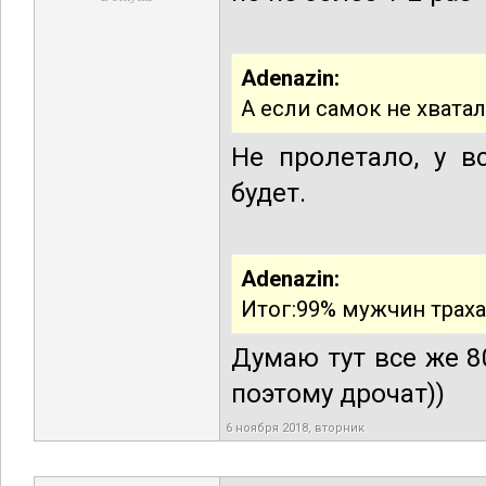
Adenazin:
А если самок не хвата
Не пролетало, у в
будет.
Adenazin:
Итог:99% мужчин трахает
Думаю тут все же 8
поэтому дрочат))
6 ноября 2018, вторник