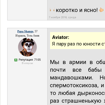
коротко и ясно!
7 ноября 2018, среда
Papa Shango
, 57
Израиль, Тель-Авив
Aviator:
Я пару раз по юности 
Репутация: 7105
А
Мы в армии в обща
В отпуске
почти все бабы
мандавошками. Н
спермотоксикоза, и
то любая дырконос
раз страшненькую 