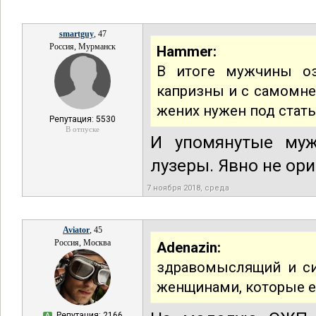
smartguy
, 47
Россия, Мурманск
Hammer:
В итоге мужчины оз
капризны и с самомнен
жених нужен под стать
Репутация: 5530
В отпуске
И упомянутые муж
лузеры. Явно не ори
7 ноября 2018, среда
Aviator
, 45
Россия, Москва
Adenazin:
здравомыслящий и си
женщинами, которые 
Репутация: 2166
А