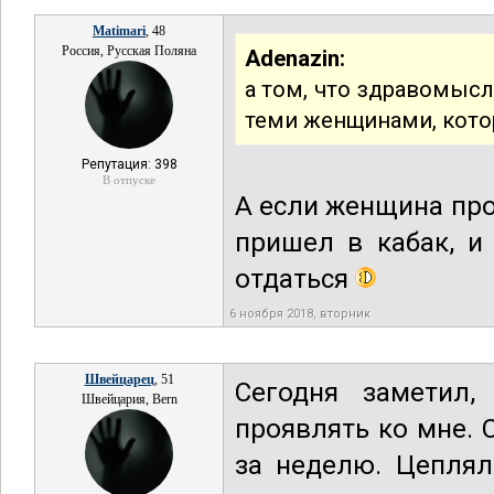
Matimari
, 48
Россия, Русская Поляна
Adenazin:
а том, что здравомыс
теми женщинами, кот
Репутация: 398
В отпуске
А если женщина про
пришел в кабак, и
отдаться
6 ноября 2018, вторник
Швейцарец
, 51
Сегодня заметил,
Швейцария, Bern
проявлять ко мне. 
за неделю. Цеплял