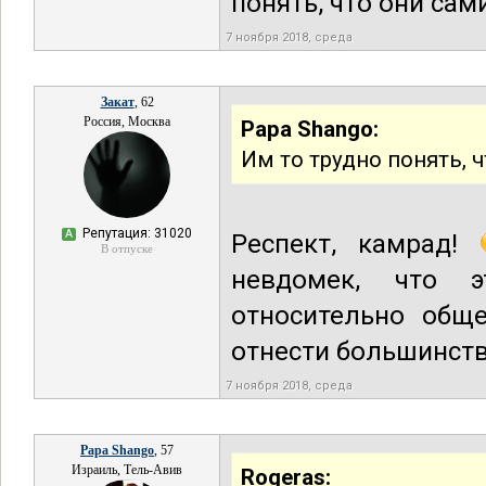
понять, что они сам
7 ноября 2018, среда
Закат
, 62
Россия, Москва
Papa Shango:
Им то трудно понять, ч
Репутация: 31020
А
Респект, камрад!
В отпуске
невдомек, что 
относительно общ
отнести большинст
7 ноября 2018, среда
Papa Shango
, 57
Израиль, Тель-Авив
Rogeras: