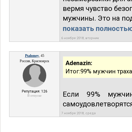
вермя чувство безо
мужчины. Это на под
показать полностью.
6 ноября 2018, вторник
Ptalomey
, 45
Россия, Красноярск
Adenazin:
Итог:99% мужчин трахает
Репутация: 126
Если 99% мужчин
В отпуске
самоудовлетворятся
7 ноября 2018, среда