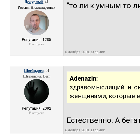
Дежурный
, 41
"то ли к умным то л
Россия, Нижневартовск
Репутация: 1285
В отпуске
6 ноября 2018, вторник
Швейцарец
, 51
Швейцария, Bern
Adenazin:
здравомыслящий и си
женщинами, которые 
Репутация: 2092
В отпуске
Естественно. А бега
6 ноября 2018, вторник