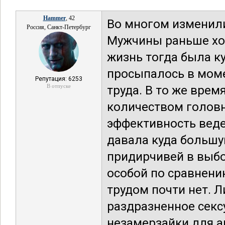
Hammer
, 42
Во многом изменили
Россия, Санкт-Петербург
Мужчины раньше хот
жизнь тогда была к
просыпалось в моме
Репутация: 6253
В отпуске
труда. В то же врем
количеством головн
эффективность веден
давала куда большу
придирчивей в выбо
особой по сравнени
трудом почти нет. 
раздразненное секс
незамерзайки для а