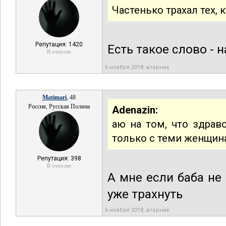
Частенько трахал тех, 
Репутация: 1420
Есть такое слово - н
В отпуске
6 ноября 2018, вторник
Matimari
, 48
Россия, Русская Поляна
Adenazin:
аю на том, что здра
только с теми женщин
Репутация: 398
В отпуске
А мне если баба не
уже трахнуть
6 ноября 2018, вторник