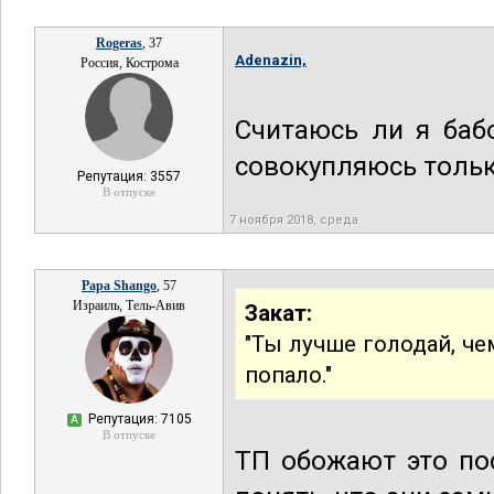
Rogeras
, 37
Adenazin,
Россия, Кострома
Считаюсь ли я баб
совокупляюсь тольк
Репутация: 3557
В отпуске
7 ноября 2018, среда
Papa Shango
, 57
Израиль, Тель-Авив
Закат:
"Ты лучше голодай, че
попало."
Репутация: 7105
А
В отпуске
ТП обожают это пос