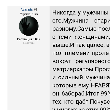
Adenazin
, 63
Никогда у мужчины 
Украина, Киев
его.Мужчина спар
разному.Самые пос
с теми женщинами,
Репутация: 1087
В отпуске
выше.И так далее, а
пол племени проле
вокруг "регулярно
матриархатом.Прос
и сильный мужчина
которые ему НРАВЯТ
он бабораб.Итог:99
тех, кто даёт.Почу
у многих из этих 99