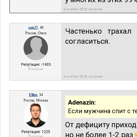
6 ноября 2018, вторник
rais27
, 48
Частенько трахал 
Россия, Омск
согласиться.
Репутация: -1433
В отпуске
6 ноября 2018, вторник
Elliot
, 34
Россия, Москва
Adenazin:
Если мужчина спит с те
От дефициту приход
Репутация: 1225
но не более 1-2 раз
В отпуске