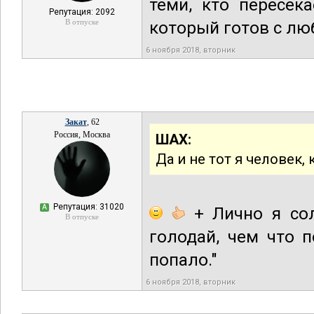
теми, кто пересек
Репутация: 2092
В отпуске
который готов с лю
6 ноября 2018, вторник
Закат
, 62
Россия, Москва
ШАХ:
Да и не тот я человек,
Репутация: 31020
А
+ Лично я сол
В отпуске
голодай, чем что 
попало."
6 ноября 2018, вторник