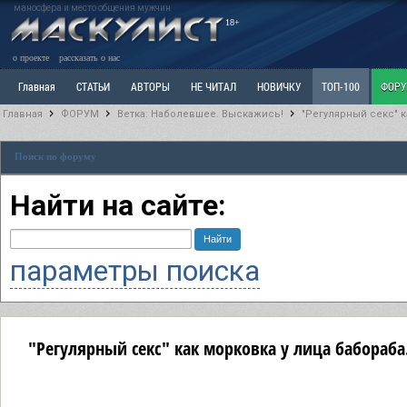
маносфера и место общения мужчин
18+
о проекте
рассказать о нас
Главная
СТАТЬИ
АВТОРЫ
НЕ ЧИТАЛ
НОВИЧКУ
ТОП-100
ФОР
Главная
ФОРУМ
Ветка: Наболевшее. Выскажись!
"Регулярный секс" к
Ветка: Расстаюсь или Развожусь. САНЧАС
Ветка: Наболевшее. Выскажись!
Р
Поиск по форуму
РАЗДЕЛ: Разное
УЧЕБНИК
ТРИЛОГИЯ
ВИТРИНА
КОПИЛКА
ОТНОШ
Найти на сайте:
параметры поиска
"Регулярный секс" как морковка у лица бабораба