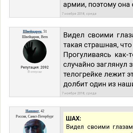
армии, поэтому она
7 ноября 2018, среда
Швейцарец
, 51
Видел своими глаз
Швейцария, Bern
такая страшная, чт
Прогуливаясь как-
случайно заглянул з
Репутация: 2092
В отпуске
телогрейке лежит эт
долбит один из наш
7 ноября 2018, среда
Hammer
, 42
Россия, Санкт-Петербург
ШАХ:
Видел своими глазами