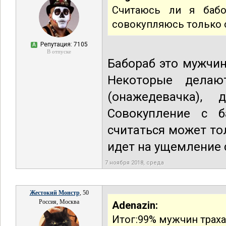
Считаюсь ли я баб
совокупляюсь только с
Репутация: 7105
А
В отпуске
Бабораб это мужчин
Некоторые делаю
(онажедевачка), 
Совокупление с б
считаться может то
идет на ущемление 
7 ноября 2018, среда
Жестокий Монстр
, 50
Россия, Москва
Adenazin:
Итог:99% мужчин трахает