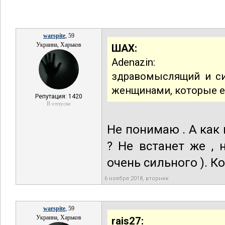
warspite
, 59
Украина, Харьков
ШАХ:
Adenazin:
здравомыслящий и си
женщинами, которые 
Репутация: 1420
В отпуске
Не понимаю . А как 
? Не встанет же , 
очень сильного ). К
6 ноября 2018, вторник
warspite
, 59
Украина, Харьков
rais27: