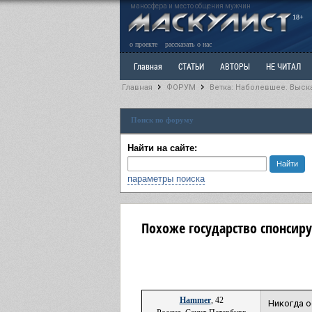
маносфера и место общения мужчин
18+
о проекте
рассказать о нас
Главная
СТАТЬИ
АВТОРЫ
НЕ ЧИТАЛ
Главная
ФОРУМ
Ветка: Наболевшее. Выск
Ветка: Расстаюсь или Развожусь. САНЧАС
Вет
Поиск по форуму
РАЗДЕЛ: Разное
УЧЕБНИК
ТРИЛОГИЯ
В
Найти на сайте:
параметры поиска
Похоже государство спонсиру
Hammer
, 42
Никогда о