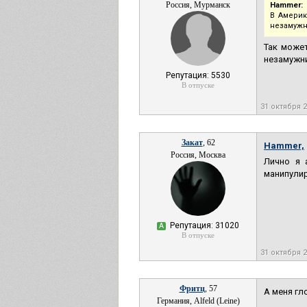
Россия, Мурманск
Hammer:
В Америк
незамужн
Так может
незамужни
Репутация: 5530
В отпуске
31 октября 
Закат
, 62
Hammer,
Россия, Москва
Лично я 
манипулир
Репутация: 31020
А
В отпуске
31 октября 
Фритц
, 57
А меня гл
Германия, Alfeld (Leine)