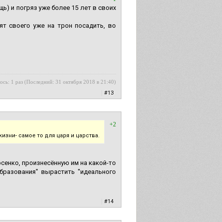
ь) и погряз уже более 15 лет в своих
ят своего уже на трон посадить, во
ось: 1 раз (Последний: 31 октября 2018 в 21:40)
|
#13
+2
зни- самое то для царя и царства.
рсенко, произнесённую им на какой-то
образования" вырастить "идеального
|
#14