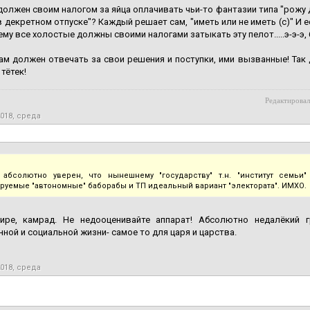
должен своим налогом за яйца оплачивать чьи-то фантазии типа "рожу д
в декретном отпуске"? Каждый решает сам, "иметь или не иметь (с)" И е
ему все холостые должны своими налогами затыкать эту пелот.....э-э-э,
м должен отвечать за свои решения и поступки, ими вызванные! Так 
тётек!
Редактировал
2018, среда
 абсолютно уверен, что нынешнему "государству" т.н. "институт семьи
руемые "автономные" баборабы и ТП идеальный вариант "электората". ИМХО.
ире, камрад. Не недооценивайте аппарат! Абсолютно недалёкий 
ной и социальной жизни- самое то для царя и царства.
2018, среда