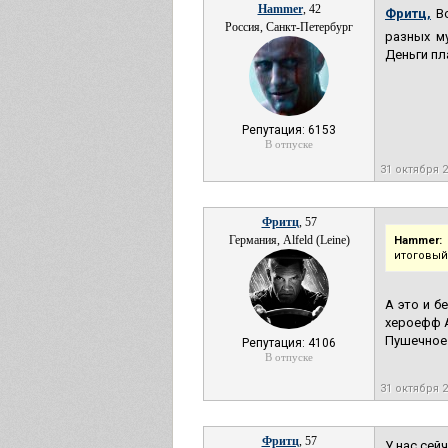
Hammer
, 42
Фритц,
Во
Россия, Санкт-Петербург
разных м
Деньги пл
Репутация: 6153
В отпуске
31 октября 
Фритц
, 57
Германия, Alfeld (Leine)
Hammer:
итоговый 
А это и б
хероефф 
Пушечное 
Репутация: 4106
В отпуске
31 октября 
Фритц
, 57
У нас сей