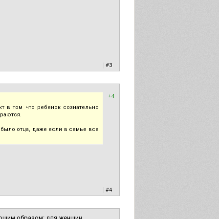
|
#3
+4
т в том что ребенок сознательно
ираются.
 было отца, даже если в семье все
|
#4
ющим образом: для женщин,