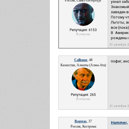
Россия, Санкт-Петербург
узнал заб
Знакомый 
заведен в
Потому чт
Льготы, в
все (пока
Репутация: 6153
В Америк
В отпуске
рождены н
31 октября 
Calhoun
, 48
пофиг, ин
Казахстан, Алматы (Алма-Ата)
Репутация: 265
В отпуске
31 октября 
Rogeras
, 37
Hammer,
Россия, Кострома