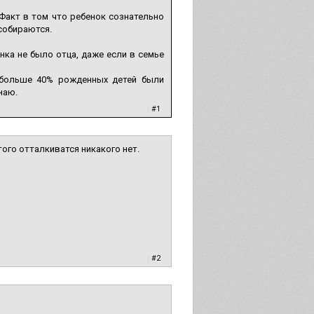
Факт в том что ребенок сознательно
 собираются.
нка не было отца, даже если в семье
у больше 40% рожденных детей были
наю.
|
#1
того отталкиватся никакого нет.
|
#2