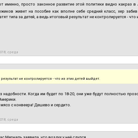
т именно, просто законное развитие этой политики видно какраз в 
ужиков живет на пособие как вполне себе средний класс, хер забив
атят типа за детей, а ведь итоговый результат не контролируется - что 
2018, среда
результат не контролируется - что из этих детей выйдет.
ез надобности. Когда им будет по 18-20, они уже будут полностью про
Америки.
мясо с конвеера! Дешево и сердито.
2018, среда
час Меркель заявила, что воздух у неё сдулся.