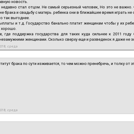
авную новость.
недавно стал отцом. Не самый серьезный человек, Но это не важно. 
не брака и свадьбу с матерь. ребенка они в ближайшее время играть не
о так выгоднее.
ыплаты и т.д. Государство банально платит женщинам чтобы у их ребе
) хорошо.
е, где поддержка государства для таких куда сильнее к 2011 год
езамужними женщинами. Сколько сверху еще и разведенок я даже не з
2018, среда
ститут брака по сути изживается, то чем можно пренебречь, и толку от э
2018, среда