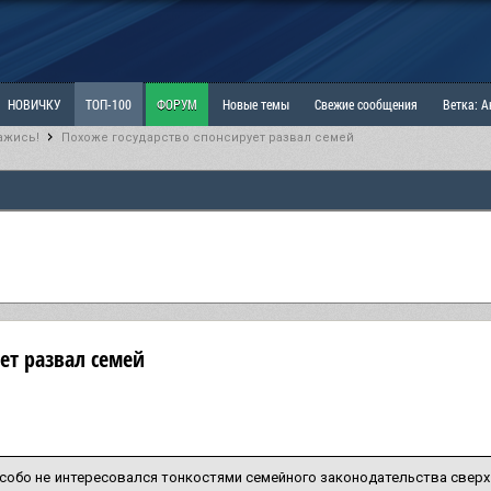
НОВИЧКУ
ТОП-100
ФОРУМ
Новые темы
Свежие сообщения
Ветка: 
ажись!
Похоже государство спонсирует развал семей
ка: Наболевшее. Выскажись!
РАЗДЕЛ: Мы и Женщины
РАЗДЕЛ: Маскулизм, МД и
ИТРИНА
КОПИЛКА
ОТНОШЕНИЯ
ет развал семей
собо не интересовался тонкостями семейного законодательства сверх