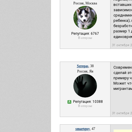
Россия, Москва
вставших 
зависимос
среднемес
ребенка);
безработн
размер 1 
Репутация: 6767
единоврем
В отпуске
31 октября 
Seregas
, 38
Современн
Россия, Яя
сделай эт
примеру ч
Может что
мигрантам
Репутация: 10388
А
В отпуске
31 октября 
smartguy
, 47