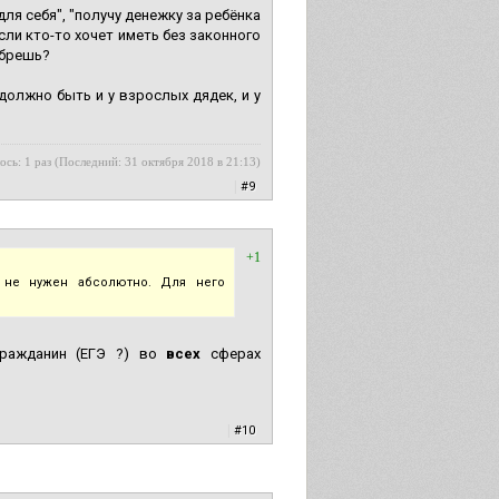
ля себя", "получу денежку за ребёнка
сли кто-то хочет иметь без законного
 брешь?
должно быть и у взрослых дядек, и у
ось: 1 раз (Последний: 31 октября 2018 в 21:13)
|
#9
+1
" не нужен абсолютно. Для него
гражданин (ЕГЭ ?) во
всех
сферах
|
#10