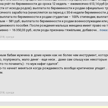
на учёт по беременности до срока 12 недель – ежемесячно 613,14 руб 
ти от исхода родов); выплата по беременности и родам официально т
ячного заработка (начисляется за период с 30-й недели беременности 
 выплата по беременности и родам студентам – 100% стипендии; выпла
ым – 581 руб.; выплата по беременности и родам военнослужащим ил
денежного пособия. После рождения малыша женщина имеет право на 
енно – 16 350,33 руб.; если роды признаны тяжёлыми, добавочн...
показ
2018, среда
ым бабам мужчина в доме нужен как не более чем инструмент, котор
о, поупрекать, мало денег - еще неси... даже сам слышу как некоторые 
то-то починить) - то муж нафиг сдался".
-то начнет меняться когда рождаемость вообще критически упадет... 
и.
2018, среда