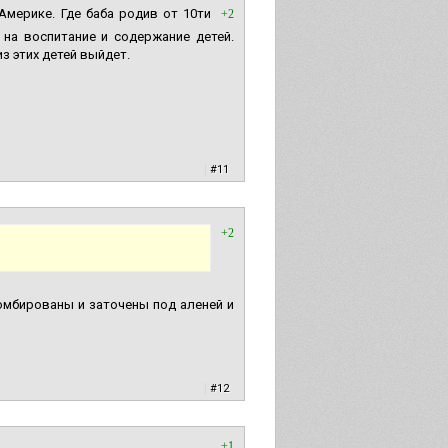
Америке. Где баба родив от 10ти
+2
 на воспитание и содержание детей.
из этих детей выйдет.
|
#11
+2
зомбированы и заточены под аленей и
|
#12
+1