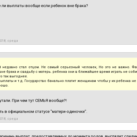
 ли выплаты вообще если ребенок вне брака?
2018, среда
 недавно стал отцом. Не самый серьезный человек, Но это не важно. Фак
вне брака и свадьбу с матерь. ребенка они в ближайшее время играть не соб
то так выгоднее.
выплаты и т.д. Государство банально платит женщинам чтобы у их ребенка не
рошо.
утали. При чем тут СЕМЬЯ вообще?!
уть в официальном статусе "матери-одиночки".
2018, среда
еречень выплат, предоставляемых до момента родов, выглядит следу