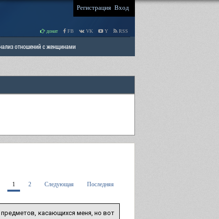
Регистрация
Вход
донат
FB
VK
Y
RSS
Анализ отношений с женщинами
 права мужчин
РАЗДЕЛ: Отцы и Дети
1
2
Следующая
Последняя
 предметов, касающихся меня, но вот