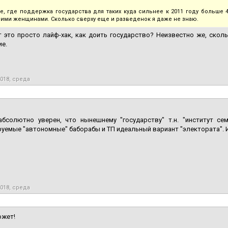
е, где поддержка государства для таких куда сильнее к 2011 году больш
ими женщинами. Сколько сверху еще и разведенок я даже не знаю.
 это просто лайф-хак, как доить государство? Неизвестно же, сколь
е.
2018, среда
абсолютно уверен, что нынешнему "государству" т.н. "институт се
уемые "автономные" баборабы и ТП идеальный вариант "электората".
2018, среда
ожет!