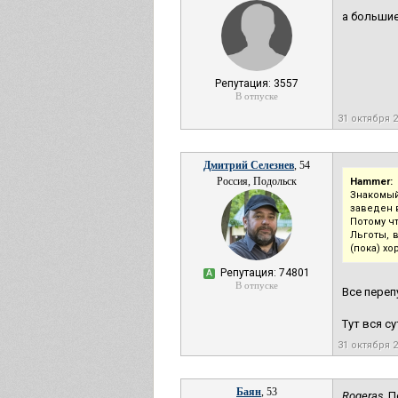
а большие
Репутация: 3557
В отпуске
31 октября 
Дмитрий Селезнев
, 54
Россия, Подольск
Hammer:
Знакомый
заведен 
Потому ч
Льготы, 
(пока) хо
Репутация: 74801
А
В отпуске
Все переп
Тут вся с
31 октября 
Баян
, 53
Rogeras,
П