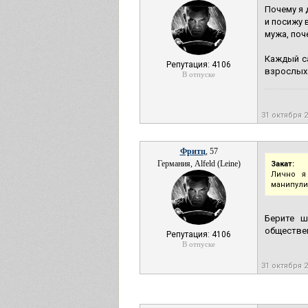
Почему я 
и посижу 
мужа, поч
Каждый са
Репутация: 4106
взрослых 
В отпуске
31 октября 
Фритц
, 57
Германия, Alfeld (Leine)
Закат:
Лично я
манипули
Берите ш
обществен
Репутация: 4106
В отпуске
31 октября 