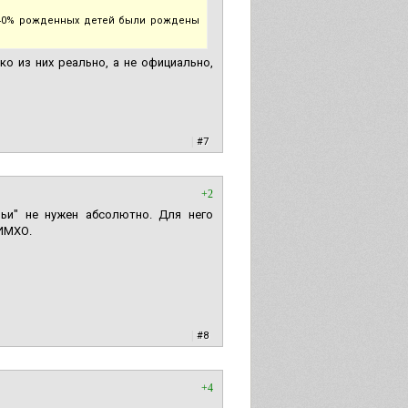
е 40% рожденных детей были рождены
ко из них реально, а не официально,
|
#7
+2
мьи" не нужен абсолютно. Для него
 ИМХО.
|
#8
+4