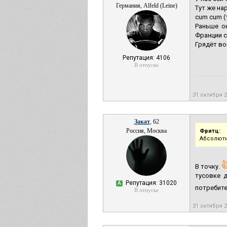
Германия, Alfeld (Leine)
Тут же на
cum cum (
Раньше о
Франции с
Грядёт во
Репутация: 4106
В отпуске
31 октября 
Закат
, 62
Россия, Москва
Фритц:
Абсолютн
В точку.
тусовке 
Репутация: 31020
А
потребите
В отпуске
31 октября 