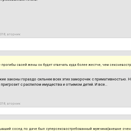
2018, вторник
е прогибы своей жены он будет отвечать куда более жестче, чем сексневост
ие законы гораздо сильнее всех этих заморочек с примативностью. Н
пригрозит с распилом имущества и отъемом детей. И все...
2018, вторник
бывший сосед по даче был суперсексвостребованный мужчина(внешне очень