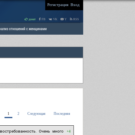
Регистрация
Вход
донат
FB
VK
Y
RSS
Анализ отношений с женщинами
 права мужчин
РАЗДЕЛ: Отцы и Дети
1
2
Следующая
Последняя
квостребованность. Очень много
+4