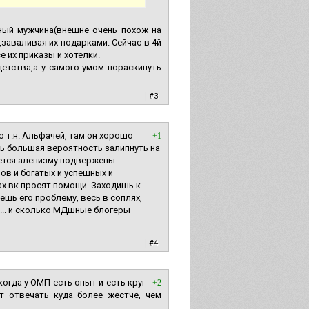
ный мужчина(внешне очень похож на
заваливая их подарками. Сейчас в 4й
е их приказы и хотелки.
детства,а у самого умом пораскинуть
|
#3
 т.н. Альфачей, там он хорошо
+1
нь большая вероятность залипнуть на
жется аленизму подвержены
ов и богатых и успешных и
ах вк просят помощи. Заходишь к
аешь его проблему, весь в соплях,
ю... и сколько МДшные блогеры
|
#4
когда у ОМП есть опыт и есть круг
+2
т отвечать куда более жестче, чем