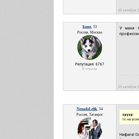
23 октября 
Баян
, 53
У меня т
Россия, Москва
профессио
Репутация: 6767
В отпуске
23 октября 
NenadoLelik
, 54
Россия, Таганрог
spysp:
то на вс
Нифига! О