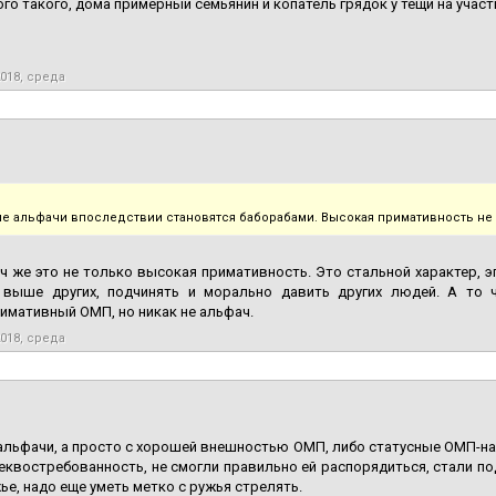
го такого, дома примерный семьянин и копатель грядок у тещи на участ
2018, среда
е альфачи впоследствии становятся баборабами. Высокая примативность не 
ч же это не только высокая примативность. Это стальной характер, эг
 выше других, подчинять и морально давить других людей. А то 
мативный ОМП, но никак не альфач.
2018, среда
 альфачи, а просто с хорошей внешностью ОМП, либо статусные ОМП-на
еквостребованность, не смогли правильно ей распорядиться, стали по
ье, надо еще уметь метко с ружья стрелять.