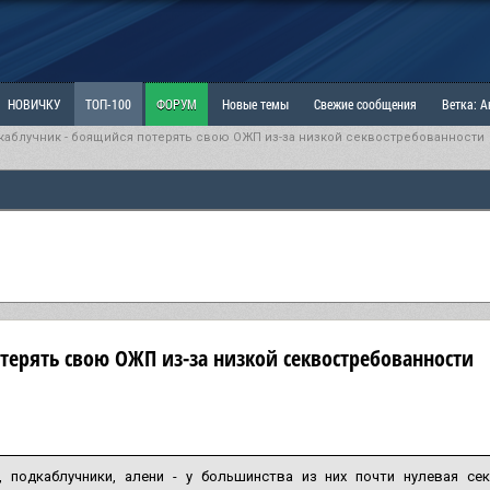
НОВИЧКУ
ТОП-100
ФОРУМ
Новые темы
Свежие сообщения
Ветка: 
каблучник - боящийся потерять свою ОЖП из-за низкой секвостребованности
ка: Наболевшее. Выскажись!
РАЗДЕЛ: Мы и Женщины
РАЗДЕЛ: Маскулизм, МД и
ИТРИНА
КОПИЛКА
ОТНОШЕНИЯ
терять свою ОЖП из-за низкой секвостребованности
, подкаблучники, алени - у большинства из них почти нулевая се