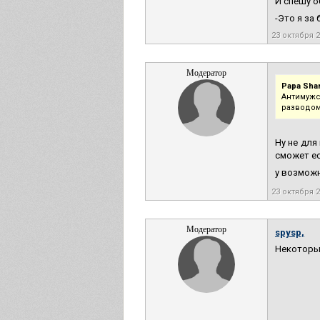
И спешу о
-Это я за
23 октября 
Модератор
Papa Sha
Антимужс
разводом
Ну не для
сможет ес
у возмож
23 октября 
Модератор
spysp,
Некоторые