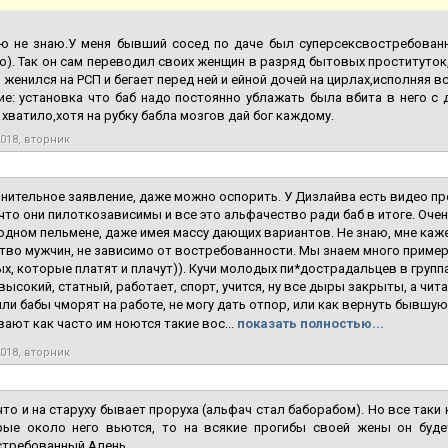
аю не знаю.У меня бывший сосед по даче был суперсексвостребован
). Так он сам переводил своих женщин в разряд бытовых проституток,
з женился на РСП и бегает перед ней и ейной дочей на цирлах,исполняя вс
е: установка что баб надо постоянно ублажать была вбита в него с 
 хватило,хотя на рубку бабла мозгов дай бог каждому.
2018, вторник
ительное заявление, даже можно оспорить. У Дизлайва есть видео про
что они пилоткозависимы и все это альфачество ради баб в итоге. Оче
одном пельмене, даже имея массу дающих вариантов. Не знаю, мне ка
во мужчин, не зависимо от востребованности. Мы знаем много пример
х, которые платят и плачут)). Кучи молодых пи*дострадальцев в групп
 высокий, статный, работает, спорт, учится, ну все дыры закрыты, а чит
или бабы чморят на работе, не могу дать отпор, или как вернуть бывшу
ают как часто им ноются такие вос...
показать полностью...
2018, вторник
что и на старуху бывает проруха (альфач стал баборабом). Но все таки 
рые около него вьются, то на всякие прогибы своей жены он буде
стребованный Алень.