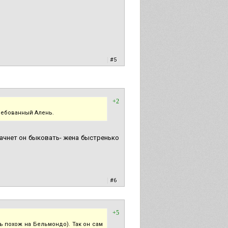
|
#5
+2
ребованный Алень.
ачнет он быковать- жена быстренько
|
#6
+5
 похож на Бельмондо). Так он сам