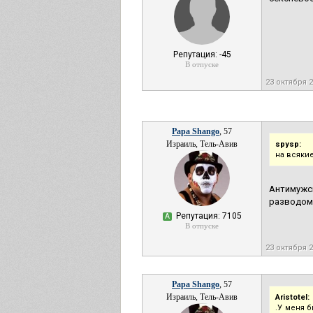
Репутация: -45
В отпуске
23 октября 
Papa Shango
, 57
Израиль, Тель-Авив
spysp:
на всяки
Антимужск
разводом 
Репутация: 7105
А
В отпуске
23 октября 
Papa Shango
, 57
Израиль, Тель-Авив
Aristotel:
.У меня 