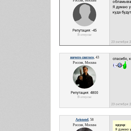
Россия, Москва
обламывал
Я думаю у
куда буду
Репутация: -45
В отпуске
23 октября 
ничего святого
, 43
спасибо, 
Россия, Москва
Репутация: 4800
В отпуске
23 октября 
Aristotel
, 58
Россия, Москва
spysp:
Я думаю 