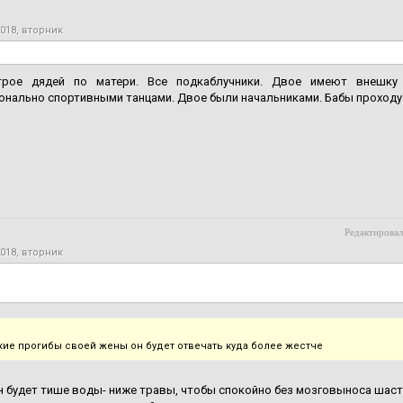
2018, вторник
рое дядей по матери. Все подкаблучники. Двое имеют внешку
нально спортивными танцами. Двое были начальниками. Бабы проходу 
Редактировал
2018, вторник
якие прогибы своей жены он будет отвечать куда более жестче
н будет тише воды- ниже травы, чтобы спокойно без мозговыноса шаста