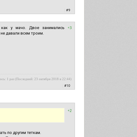
|
#9
 как у мачо. Двое занимались
+3
не давали всем троим.
ось: 1 раз (Последний: 23 октября 2018 в 22:44)
|
#10
+2
ть по другим теткам.