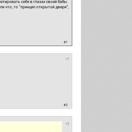
етировать себя в глазах своей бабы.
и что, то "принцип открытой двери",
|
#1
+7
|
#2
+5