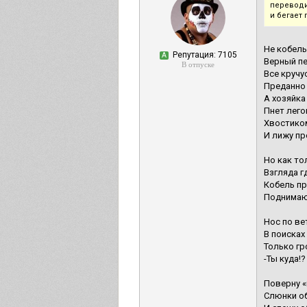
переводи
и бегает 
Не кобель
Репутация: 7105
А
Верный пе
В отпуске
Все кручус
Преданно 
А хозяйка
Пнет лего
Хвостико
И лижу пр
Но как то
Взгляда г
Кобель пр
Поднимаю
Нос по ве
В поисках
Только гр
-Ты куда!?
Поверну 
Слюнки об