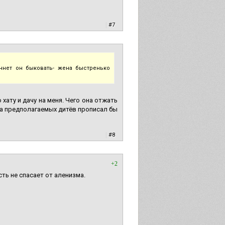
|
#7
чнет он быковать- жена быстренько
хату и дачу на меня. Чего она отжать
 а предполагаемых дитёв прописал бы
|
#8
+2
ь не спасает от аленизма.