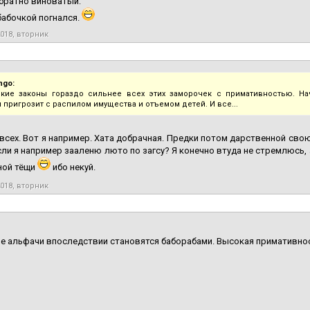
братно виноватый:
 бабочкой погнался.
2018, вторник
ngo:
кие законы гораздо сильнее всех этих заморочек с примативностью. На
 пригрозит с распилом имущества и отъемом детей. И все...
 всех. Вот я например. Хата добрачная. Предки потом дарственной свою 
ли я например зааленю люто по загсу? Я конечно втуда не стремлюсь,
ной тёщи
ибо некуй.
2018, вторник
 альфачи впоследствии становятся баборабами. Высокая примативност