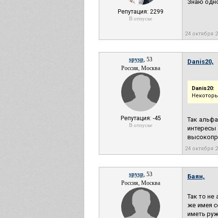
Знаю одно
Репутация: 2299
В отпуске
24 октября 
spysp
, 53
Danis20,
Россия, Москва
Danis20:
Некоторы
Репутация: -45
Так альфа
В отпуске
интересы
высокопри
24 октября 
spysp
, 53
Баян,
Россия, Москва
Так то не
же имея с
иметь руж