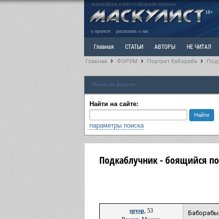
маносфера и место общения мужчин
18+
о проекте
рассказать о нас
Главная
СТАТЬИ
АВТОРЫ
НЕ ЧИТАЛ
Главная
ФОРУМ
Портрет бабораба
Под
Ветка: Расстаюсь или Развожусь. САНЧАС
Вет
Поиск по форуму
РАЗДЕЛ: Разное
УЧЕБНИК
ТРИЛОГИЯ
В
Найти на сайте:
параметры поиска
Подкаблучник - боящийся по
spysp
, 53
Баборабы