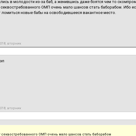
ись в молодости из-за баб, а женившись даже боятся чем то скомпром
 секвостребованного ОМП очень мало шансов стать баборабом. Ибо есл
т ломиться новые бабы на освободившееся вакантное место.
2018, вторник
кэп
2018, вторник
у секвостребованного ОМП очень мало шансов стать баборабом