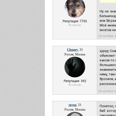
Ну не зн
Бельмондо
или 5й ра
Репутация: 7755
В отпуске
Моё мнени
мозгов не
23 октября 
Clooney
, 33
spysp,
Сомн
Россия, Москва
объяснил 
каком-то 
большинст
знамениты
нему, там
бросили, 
Репутация: 392
рассказыв
В отпуске
23 октября 
spysp
, 53
Понятно, 
Россия, Москва
баб кото
секснево