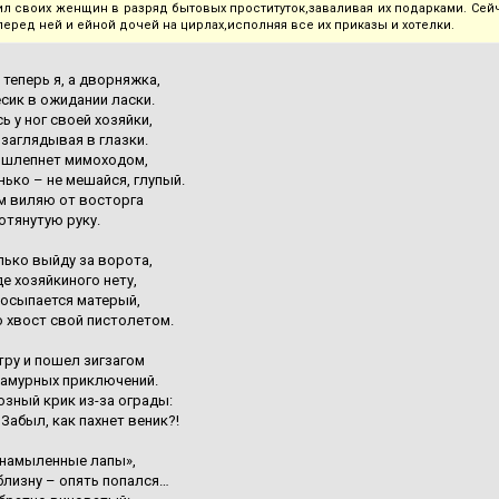
л своих женщин в разряд бытовых проституток,заваливая их подарками. Сейч
перед ней и ейной дочей на цирлах,исполняя все их приказы и хотелки.
 теперь я, а дворняжка,
сик в ожидании ласки.
ь у ног своей хозяйки,
заглядывая в глазки.
 шлепнет мимоходом,
нько – не мешайся, глупый.
м виляю от восторга
отянутую руку.
лько выйду за ворота,
де хозяйкиного нету,
осыпается матерый,
 хвост свой пистолетом.
тру и пошел зигзагом
 амурных приключений.
озный крик из-за ограды:
 Забыл, как пахнет веник?!
«намыленные лапы»,
лизну – опять попался…