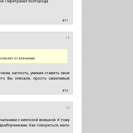
ке. Перетрахал полгорода.
|
#11
+1
спасает от аленизма
оизм, наглость, умение ставить свои
что Вы описали, просто смазливый
|
#12
+2
чальники с неплохой внешкой. К тому
дкаблучниками. Как говориться, мало