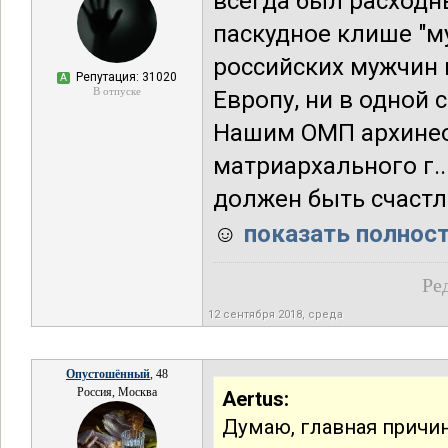
всегда был расходн
паскудное клише "м
российских мужчин
Репутация: 31020
А
В отпуске
Европу, ни в одной 
Нашим ОМП архинеоб
матриархального г..
должен быть счастл
☺
показать полност
Ре
12 сентября 2018, среда
Опустошённый
, 48
Россия, Москва
Aertus:
Думаю, главная причин