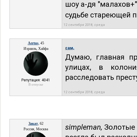
шоу а-дя "малахов+"
судьбе стареющей пр
12 сентября 2018, среда
Aertus
, 45
сам,
Израиль, Хайфа
Думаю, главная пр
улицах, в колони
расследовать прест
Репутация: 4041
В отпуске
12 сентября 2018, среда
Закат
, 62
simpleman,
Золотые 
Россия, Москва