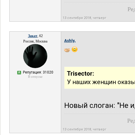
Ре
13 сентября 2018, четверг
Закат
, 62
Ashly,
Россия, Москва
Trisector:
Репутация: 31020
А
В отпуске
У наших женщин оказыв
Новый слоган: "Не 
Ре
13 сентября 2018, четверг