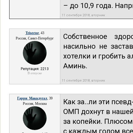
– до 10,9 года. Напри
11 сентября 2018, вторник
Trisector
, 43
Собственное здо
Россия, Санкт-Петербург
насильно не заста
хотелки и гробить 
Аминь.
Репутация: 2213
В отпуске
11 сентября 2018, вторник
Гарри_Маккдугал
, 39
Как за..ли эти псев
Россия, Москва
ОМП дохнут в нашей
за копейки. Плюсом
с каждым годом все 