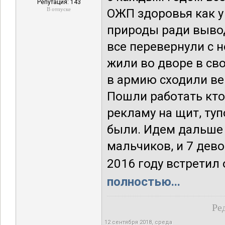
Репутация: 143
В отпуске
ОЖП здоровья как у
природы ради вывод
все перевернули с н
жили во дворе в св
в армию сходили ве
Пошли работать кто
рекламу на щит, туп
были. Идем дальше 
мальчиков, и 7 девок
2016 году встретил 
полностью...
Ре
12 сентября 2018, среда