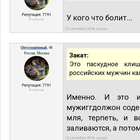
Репутация: 7791
У кого что болит...
В отпуске
12 сентября 2018, среда
Опустошённый
, 48
Россия, Москва
Закат:
Это паскудное кли
российских мужчин к
Репутация: 7791
В отпуске
Именно. И это и
мужиггдолжон соде
мля, терпеть, и в
заливаются, а потом
12 сентября 2018, среда