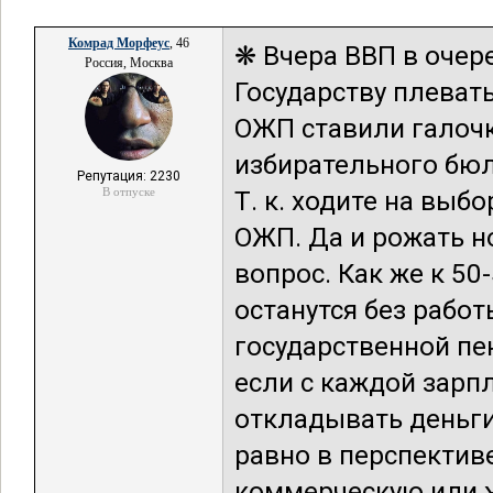
Комрад Морфеус
, 46
❋ Вчера ВВП в очере
Россия, Москва
Государству плеват
ОЖП ставили галочк
избирательного бюл
Репутация: 2230
В отпуске
Т. к. ходите на вы
ОЖП. Да и рожать н
вопрос. Как же к 5
останутся без рабо
государственной пе
если с каждой зарп
откладывать деньги 
равно в перспективе
коммерческую или ж