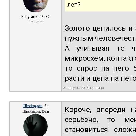
лет?
Репутация: 2230
В отпуске
Золото ценилось и 
нужным человечеств
А учитывая то ч
микросхем, контакто
то спрос на него 
расти и цена на него
31 августа 2018, пятница
Швейцарец
, 51
Короче, впереди н
Швейцария, Bern
серьёзно, то ме
становиться слож