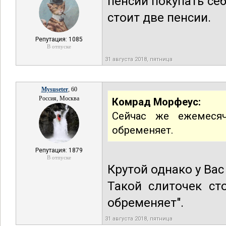
пенсии покупать се
стоит две пенсии.
Репутация: 1085
В отпуске
31 августа 2018, пятница
Mysuseter
, 60
Россия, Москва
Комрад Морфеус:
Сейчас же ежемеся
обременяет.
Репутация: 1879
В отпуске
Крутой однако у Ва
Такой слиточек ст
обременяет".
31 августа 2018, пятница