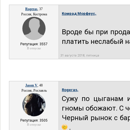
Rogeras
, 37
Комрад Морфеус,
Россия, Кострома
Вроде бы при прода
платить неслабый н
Репутация: 3557
В отпуске
31 августа 2018, пятница
Jason V
, 48
Rogeras,
Россия, Рославль
Сужу по цыганам 
гномы обожают. С ч
Черный рынок с ба
Репутация: 3505
В отпуске
.