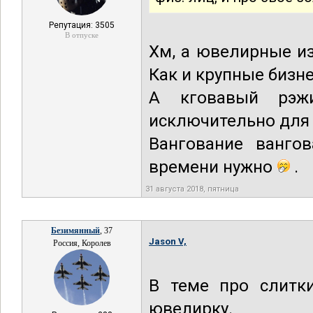
Репутация: 3505
В отпуске
Хм, а ювелирные и
Как и крупные бизн
А кговавый рэж
исключительно для
Вангование ванго
времени нужно
.
31 августа 2018, пятница
Безимянный
, 37
Jason V,
Россия, Королев
В теме про слитки
ювелирку.