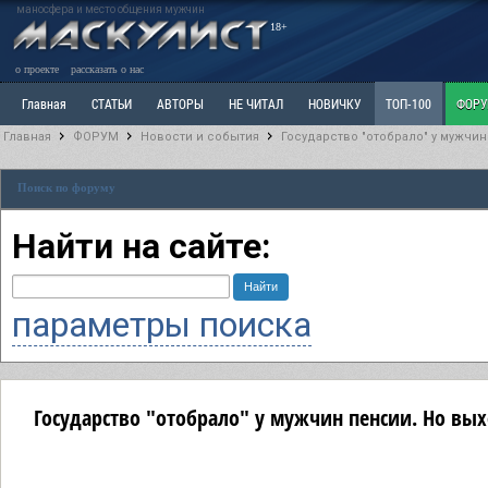
маносфера и место общения мужчин
18+
о проекте
рассказать о нас
Главная
СТАТЬИ
АВТОРЫ
НЕ ЧИТАЛ
НОВИЧКУ
ТОП-100
ФОР
Главная
ФОРУМ
Новости и события
Государство "отобрало" у мужчин
Ветка: Расстаюсь или Развожусь. САНЧАС
Ветка: Наболевшее. Выскажись!
Р
Поиск по форуму
РАЗДЕЛ: Разное
УЧЕБНИК
ТРИЛОГИЯ
ВИТРИНА
КОПИЛКА
ОТНОШ
Найти на сайте:
параметры поиска
Государство "отобрало" у мужчин пенсии. Но вых