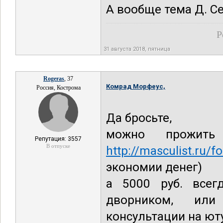
А вообще тема Д. С
Р
31 августа 2018, пятница
Rogeras
, 37
Комрад Морфеус,
Россия, Кострома
Да бросьте,
можно прожи
Репутация: 3557
В отпуске
http://masculist.ru/
экономии денег)
а 5000 руб. всег
дворником, или
консультации на ют