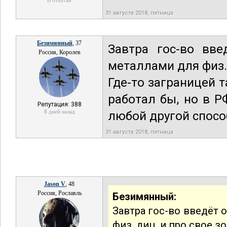
В отпуске
31 августа 2018, пятница
Безимянный
, 37
Завтра гос-во вве
Россия, Королев
металлами для физ. 
Где-то заграницей 
работал бы, но в Р
Репутация: 388
8 дней назад
любой другой спосо
31 августа 2018, пятница
Jason V
, 48
Россия, Рославль
Безимянный:
Завтра гос-во введёт 
физ. лиц, и про свое 