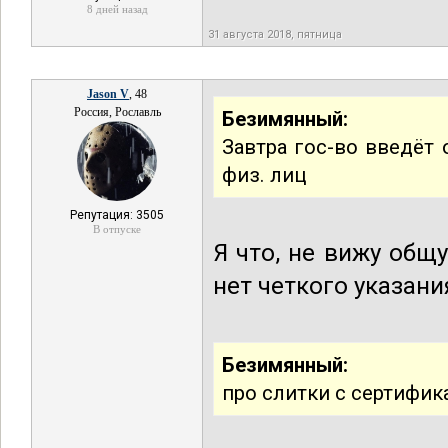
8 дней назад
31 августа 2018, пятница
Jason V
, 48
Россия, Рославль
Безимянный:
Завтра гос-во введёт 
физ. лиц
Репутация: 3505
В отпуске
Я что, не вижу об
нет четкого указан
Безимянный:
про слитки с сертифик