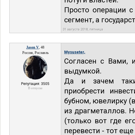
потуги властей.
Просто операции с
сегмент, а государс
31 августа 2018, пятница
Jason V
, 48
Mysuseter,
Россия, Рославль
Согласен с Вами, 
выдумкой.
Да и зачем таки
Репутация: 3505
В отпуске
приобрести инвес
бубном, ювелирку (
из драгметаллов. Н
(только вот где е
перевести - тот еще