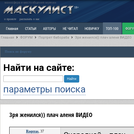
маносфера и место общения мужчин
18+
о проекте
рассказать о нас
Главная
СТАТЬИ
АВТОРЫ
НЕ ЧИТАЛ
НОВИЧКУ
ТОП-100
ФОР
Главная
ФОРУМ
Портрет бабораба
Зря женился)) плач аленя ВИДЕО
Ветка: Расстаюсь или Развожусь. САНЧАС
Ветка: Наболевшее. Выскажись!
Р
Поиск по форуму
РАЗДЕЛ: Разное
УЧЕБНИК
ТРИЛОГИЯ
ВИТРИНА
КОПИЛКА
ОТНОШ
Найти на сайте:
параметры поиска
Зря женился)) плач аленя ВИДЕО
Rogeras
, 37