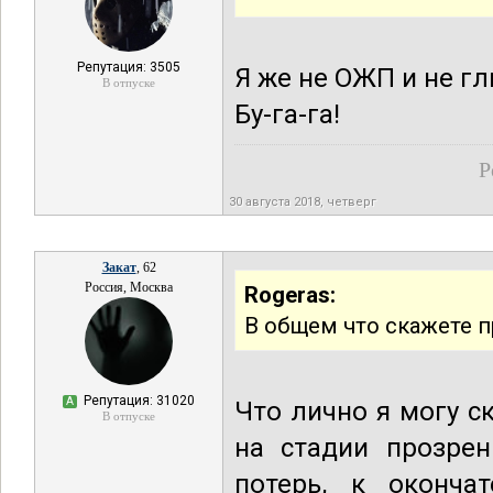
Репутация: 3505
Я же не ОЖП и не г
В отпуске
Бу-га-га!
Р
30 августа 2018, четверг
Закат
, 62
Россия, Москва
Rogeras:
В общем что скажете п
Репутация: 31020
А
Что лично я могу ск
В отпуске
на стадии прозрен
потерь, к оконча