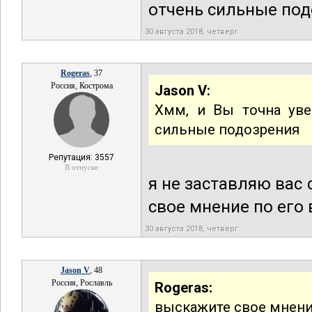
отчень сильные по
30 августа 2018, четверг
Rogeras
, 37
Россия, Кострома
Jason V:
Хмм, и Вы точна уве
сильные подозрения
Репутация: 3557
В отпуске
я не заставляю вас
свое мнение по его 
30 августа 2018, четверг
Jason V
, 48
Россия, Рославль
Rogeras:
выскажите свое мнени