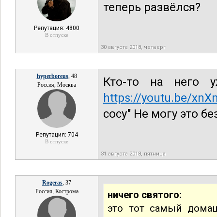
теперь развёлся?
Репутация: 4800
В отпуске
30 августа 2018, четверг
hyperboreus
, 48
Кто-то на него 
Россия, Москва
https://youtu.be/xn
сосу" Не могу это бе
Репутация: 704
В отпуске
31 августа 2018, пятница
Rogeras
, 37
Россия, Кострома
ничего святого:
это тот самый домаш