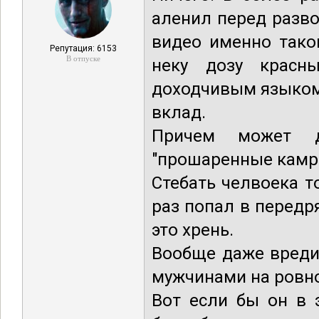
аленил перед разво
видео именно тако
Репутация: 6153
В отпуске
неку дозу красн
доходчивым языком
вклад.
Причем может 
"прошаренные камра
Стебать челвоека т
раз попал в передр
это хрень.
Вообще даже вреди
мужчинами на ровно
Вот если бы он в 