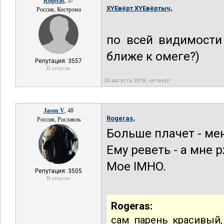
Rogeras
, 37
XYEвёрт XYEвёртыч,
Россия, Кострома
по всей видимости
ближе к омеге?)
Репутация: 3557
В отпуске
30 августа 2018, четверг
Jason V
, 48
Rogeras,
Россия, Рославль
Больше плачет - м
Ему реветь - а мне 
Мое IMHO.
Репутация: 3505
В отпуске
Rogeras:
сам парень красивый,