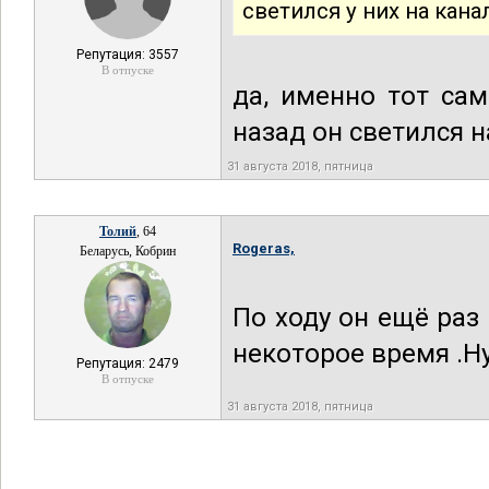
светился у них на кана
Репутация: 3557
В отпуске
да, именно тот са
назад он светился 
31 августа 2018, пятница
Толий
, 64
Rogeras,
Беларусь, Кобрин
По ходу он ещё раз 
некоторое время .Ну
Репутация: 2479
В отпуске
31 августа 2018, пятница