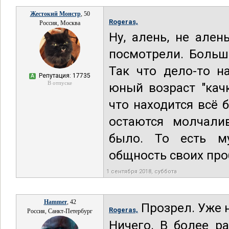
Жестокий Монстр
, 50
Rogeras,
Россия, Москва
Ну, алень, не ален
посмотрели. Больши
Так что дело-то н
Репутация: 17735
А
В отпуске
юный возраст "качк
что находится всё
остаются молчали
было. То есть му
общность своих проб
1 сентября 2018, суббота
Hammer
, 42
Прозрел. Уже н
Rogeras,
Россия, Санкт-Петербург
Ничего. В более р