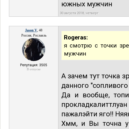
южных мужчин
30 августа 2018, четверг
Jason V
, 48
Россия, Рославль
Rogeras:
я смотрю с точки зре
мужчин
Репутация: 3505
В отпуске
А зачем тут точка з
данного "сопливого
Да и вообще, топи
прокладкалиттлу
пажалэйти яго!! Няя
Хмм, и Вы точна у