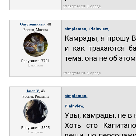
29 августа 2018, среда
Опустошённый
, 48
simpleman,
Plainview,
Россия, Москва
Камрады, я прошу В
и как трахаются б
тема, она не об этом
Репутация: 7791
В отпуске
29 августа 2018, среда
Jason V
, 48
simpleman,
Россия, Рославль
Plainview,
Увы, камрады, не в
Хоть сто Капитан
Репутация: 3505
В отпуске
вещи, но персонажи