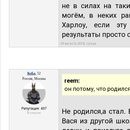
не в силах на так
могём, в неких ра
Харлоу, если эту
результаты просто
29 августа 2018, среда
КоБа
, 52
Россия, Москва
reem:
он потому, что родилс
Репутация: 437
Не родился,а стал
В отпуске
Вася из другой шко