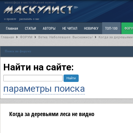
маносфера и место общения мужчин
18+
о проекте
рассказать о нас
Главная
СТАТЬИ
АВТОРЫ
НЕ ЧИТАЛ
НОВИЧКУ
ТОП-100
ФОР
Главная
ФОРУМ
Ветка: Наболевшее. Выскажись!
Когда за деревьями
Ветка: Расстаюсь или Развожусь. САНЧАС
Ветка: Наболевшее. Выскажись!
Р
Поиск по форуму
РАЗДЕЛ: Разное
УЧЕБНИК
ТРИЛОГИЯ
ВИТРИНА
КОПИЛКА
ОТНОШ
Найти на сайте:
параметры поиска
Когда за деревьями леса не видно