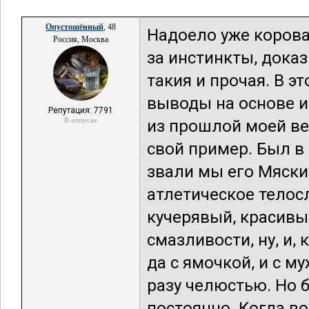
Опустошённый
, 48
Надоело уже корова
Россия, Москва
за инстинкты, доказ
такия и прочая. В э
выводы на основе и
Репутация: 7791
В отпуске
из прошлой моей ве
свой пример. Был в
звали мы его Мяски 
атлетическое телос
кучерявый, красивый
смазливости, ну, и,
да с ямочкой, и с м
разу челюстью. Но 
постоянно. Когда в