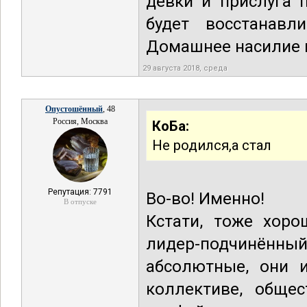
девки и прислуга 
будет восстанавл
Домашнее насилие 
29 августа 2018, среда
Опустошённый
, 48
Россия, Москва
КоБа:
Не родился,а стал
Репутация: 7791
Во-во! Именно!
В отпуске
Кстати, тоже хоро
лидер-подчинённ
абсолютные, они 
коллективе, обще