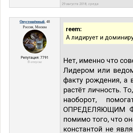
29 августа 2018, среда
Опустошённый
, 48
Россия, Москва
reem:
А лидирует и доминиру
Репутация: 7791
Нет, именно что сов
В отпуске
Лидером или ведом
факту рождения, а 
растёт личность. То
наоборот, помог
ОПРЕДЕЛЯЮЩИМ ФА
помимо того, что о
константой не явл