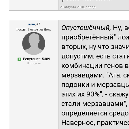
29 августа 2018, среда
reem
, 47
Опустошённый,
Ну, 
Россия, Ростов-на-Дону
приобретённый" лож
вторых, ну что знач
допустим, есть стат
Репутация: 5389
А
В отпуске
комбинации генов в
мерзавцами. "Ага, с
подонки и мерзавцы
этих их 90%", - скаж
стали мерзавцами", -
определяется средой
Наверное, практиче