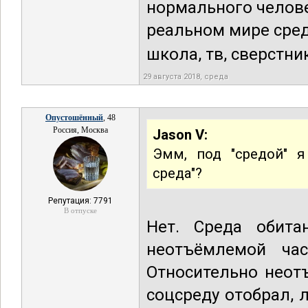
нормального человек
реальном мире сред
школа, тв, сверстник
29 августа 2018, среда
Опустошённый
, 48
Россия, Москва
Jason V:
Эмм, под "средой" я
среда"?
Репутация: 7791
В отпуске
Нет. Среда обита
неотъёмлемой час
Относительно неот
соцсреду отобрал, 