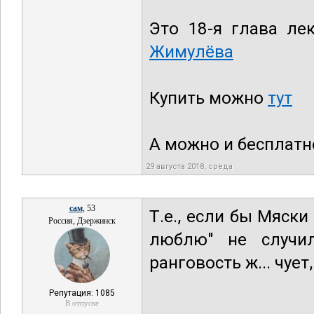
Это 18-я глава ле
Жимулёва
Купить можно
тут
А можно и бесплатн
29 августа 2018, среда
сам
, 53
Т.е., если бы Мяски
Россия, Дзержинск
люблю" не случи
ранговость ж... чует
Репутация: 1085
В отпуске