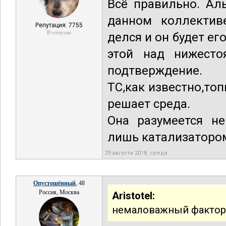
Всё правильно. Ал
данном коллектив
Репутация: 7755
В отпуске
делся и он будет ег
этой над нижесто
подтверждение.
ТС,как известно,топ
решает среда.
Она разумеется не
лишь катализатором
29 августа 2018, среда
Опустошённый
, 48
Россия, Москва
Aristotel:
немаловажный фактор