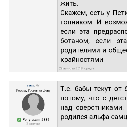
жить.
Скажем, есть у Пет
гопником. И возмо
если эта предрасп
ботаном, если эт
родителями и общес
крайностями
29 августа 2018, среда
reem
, 47
Т.е. бабы текут от
Россия, Ростов-на-Дону
потому, что с детс
над сверстниками.
родился альфа самцом
Репутация: 5389
А
В отпуске