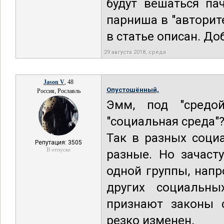
будут вешаться па
парниша в "авторит
в статье описан. До
29 августа 2018, среда
Jason V
, 48
Опустошённый,
Россия, Рославль
Эмм, под "средо
"социальная среда"
Так в разных социа
Репутация: 3505
В отпуске
разные. Но зачаст
одной группы, напр
других социальны
признают законы 
резко изменен.