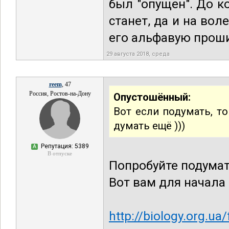
был "опущен". До к
станет, да и на вол
его альфавую проши
29 августа 2018, среда
reem
, 47
Россия, Ростов-на-Дону
Опустошённый:
Вот если подумать, то
думать ещё )))
Репутация: 5389
А
В отпуске
Попробуйте подумат
Вот вам для начала
http://biology.org.u