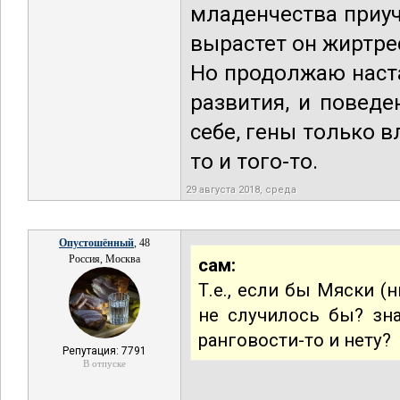
младенчества приуч
вырастет он жиртре
Но продолжаю наст
развития, и поведе
себе, гены только 
то и того-то.
29 августа 2018, среда
Опустошённый
, 48
Россия, Москва
сам:
Т.е., если бы Мяски (
не случилось бы? знач
ранговости-то и нету?
Репутация: 7791
В отпуске