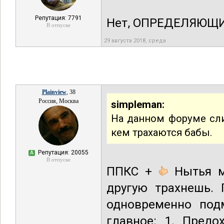
Репутация: 7791
Нет, ОПРЕДЕЛЯЮЩИ
В отпуске
29 августа 2018, среда
Plainview
, 38
Россия, Москва
simpleman:
На данном форуме сли
кем трахаются бабы.
Репутация: 20055
А
В отпуске
ППКС +
Нытья мн
другую трахнешь. 
одновременно подм
главное: 1. Предо