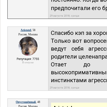
предпочитали его бра
29 августа 2018, среда
Aristotel
, 58
Спасибо кэп за хор
Россия, Москва
Только вот вопросе
ведут себя агрес
родители целенапра
Репутация: 7755
В отпуске
Отает до бан
высокопримативны
инстинктами агресс
29 августа 2018, среда
Опустошённый
, 48
Россия, Москва