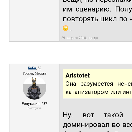
им сценарию. Полу
повторять цикл по 
.
29 августа 2018, среда
КоБа
, 52
Россия, Москва
Aristotel:
Она разумеется нен
катализатором или ин
Репутация: 437
В отпуске
Ну. вот такой п
доминировал во все