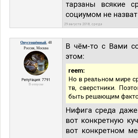
тарзаны всякие с
социумом не назвать
29 августа 2018, среда
Опустошённый
, 48
В чём-то с Вами со
Россия, Москва
этом:
reem:
Но в реальном мире ср
Репутация: 7791
В отпуске
тв, сверстники. Поэт
быть решающим фактор
Нифига среда даже
вот конкретную куч
вот конкретном ме