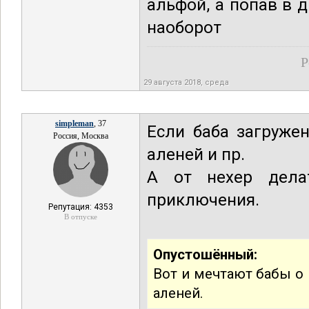
альфой, а попав в д
наоборот
Р
29 августа 2018, среда
simpleman
, 37
Если баба загружен
Россия, Москва
аленей и пр.
А от нехер дела
приключения.
Репутация: 4353
В отпуске
Опустошённый:
Вот и мечтают бабы о 
аленей.