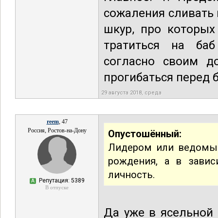
сожаления сливать 
шкур, про которых
тратиться на ба
согласно своим д
прогибаться перед 
29 августа 2018, среда
reem
, 47
Россия, Ростов-на-Дону
Опустошённый:
Лидером или ведомым
рождения, а в завис
личность.
Репутация: 5389
А
В отпуске
Да уже в ясельной 