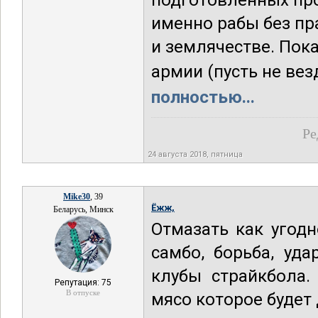
подготовленных про
именно рабы без пр
и землячестве. Пок
армии (пусть не везд
полностью...
Ре
24 августа 2018, пятница
Mike30
, 39
Ёжж,
Беларусь, Минск
Отмазать как угодн
самбо, борьба, уда
клубы страйкбола.
Репутация: 75
В отпуске
мясо которое будет 