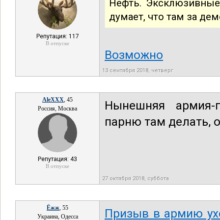
Нефть. Эксклюзивные 
думает, что там за де
Репутация: 117
В отпуске
Возможно
13 сентября 2018, четверг
AleXXX
, 45
Нынешняя армия-
Россия, Москва
парню там делать, 
Репутация: 43
В отпуске
27 октября 2018, суббота
Ёжж
, 55
Призыв в армию ух
Украина, Одесса