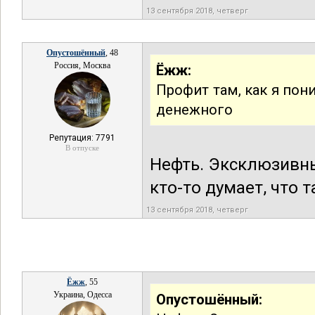
13 сентября 2018, четверг
Опустошённый
, 48
Россия, Москва
Ёжж:
Профит там, как я пон
денежного
Репутация: 7791
В отпуске
Нефть. Эксклюзивны
кто-то думает, что 
13 сентября 2018, четверг
Ёжж
, 55
Украина, Одесса
Опустошённый: