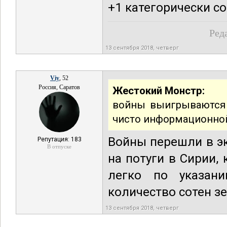
+1 категорически с
Ред
13 сентября 2018, четверг
Viy
, 52
Россия, Саратов
Жестокий Монстр:
войны выигрываются 
чисто информационно
Войны перешли в э
Репутация: 183
В отпуске
на потуги в Сирии, 
легко по указан
количество сотен з
13 сентября 2018, четверг