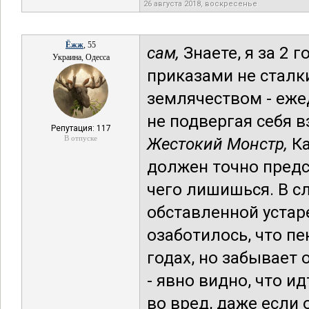
26 августа 2018, воскресенье
Ёжж
, 55
сам,
Знаете, я за 2 
Украина, Одесса
приказами не сталки
землячеством - ежед
не подвергая себя в
Репутация: 117
В отпуске
Жестокий Монстр,
Ка
должен точно предст
чего лишишься. В с
обставленной уста
озаботилось, что п
годах, но забывает 
- явно видно, что и
во вред, даже если 