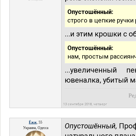
Опустошённый:
строго в цепкие ручки
...и этим крошки с 
Опустошённый:
нам, простым рассиянч
...увеличенный 
ювеналка, убитый м
Ре
13 сентября 2018, четверг
Ёжж
, 55
Опустошённый,
Проф
Украина, Одесса