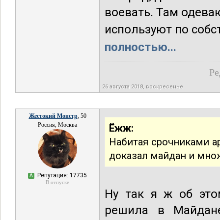
воевать. Там одева
используют по собст
полностью...
Ре
26 августа 2018, воскресенье
Жестокий Монстр
, 50
Россия, Москва
Ёжж:
Набитая срочниками ар
доказал майдан и мно
Репутация: 17735
А
В отпуске
Ну так я ж об это
решила в Майдан