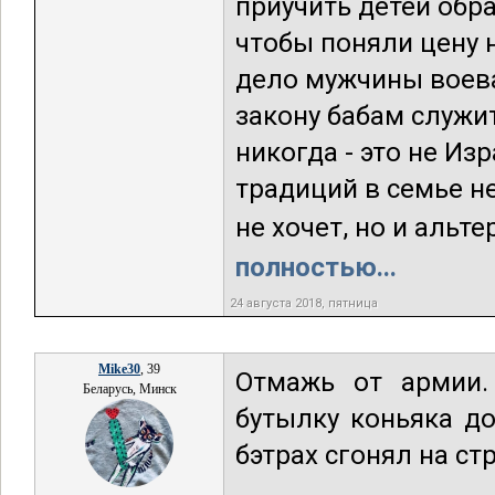
приучить детей обр
чтобы поняли цену 
дело мужчины воева
закону бабам служит
никогда - это не Из
традиций в семье н
не хочет, но и альте
полностью...
24 августа 2018, пятница
Mike30
, 39
Отмажь от армии.
Беларусь, Минск
бутылку коньяка д
бэтрах сгонял на с