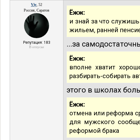
Viy
, 52
Россия, Саратов
Ёжж:
и знай за что служишь
жильем, ранней пенсие
...за самодостаточн
Репутация: 183
В отпуске
Ёжж:
вполне хватит хорош
разбирать-собирать ав
этого в школах бол
Ёжж:
отмена или реформа с
для мужского сообще
реформой брака