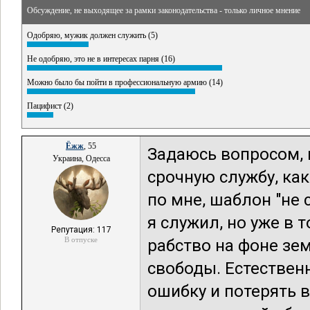
Обсуждение, не выходящее за рамки законодательства - только личное мнение
Одобряю, мужик должен служить (5)
Не одобряю, это не в интересах парня (16)
Можно было бы пойти в профессиональную армию (14)
Пацифист (2)
Ёжж
, 55
Задаюсь вопросом, 
Украина, Одесса
срочную службу, как
по мне, шаблон "не 
я служил, но уже в 
Репутация: 117
В отпуске
рабство на фоне зе
свободы. Естествен
ошибку и потерять в