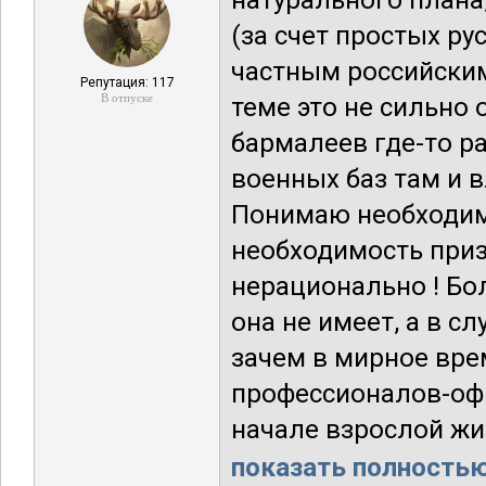
натурального плана,
(за счет простых ру
частным российским
Репутация: 117
В отпуске
теме это не сильно 
бармалеев где-то р
военных баз там и в
Понимаю необходимо
необходимость приз
нерационально ! Бо
она не имеет, а в с
зачем в мирное вре
профессионалов-офи
начале взрослой жи
показать полностью.