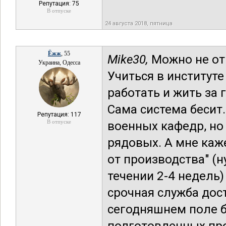
Репутация: 75
В отпуске
24 августа 2018, пятница
Ёжж
, 55
Mike30,
Можно не от
Украина, Одесса
Учиться в институте
работать и жить за 
Сама система бесит.
Репутация: 117
В отпуске
военных кафедр, но 
рядовых. А мне каже
от производства" (н
течении 2-4 недель)
срочная служба дост
сегодняшнем поле 