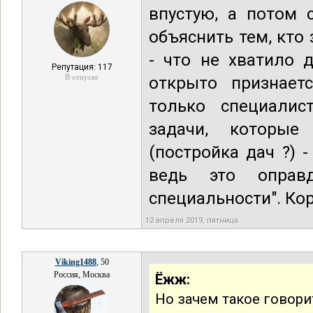
впустую, а потом 
объяснить тем, кто
- что не хватило 
Репутация: 117
В отпуске
открыто признает
только специалис
задачи, которые
(постройка дач ?) 
ведь это оправ
специальности". Кор
12 апреля 2019, пятница
Viking1488
, 50
Россия, Москва
Ёжж:
Но зачем такое говори