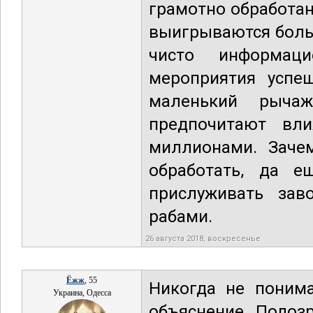
грамотно обработаны
выигрываются боль
чисто информац
мероприятия успе
маленький рыча
предпочитают вл
миллионами. Заче
обработать, да е
прислуживать зав
рабами.
26 августа 2018, воскресенье
Ёжж
, 55
Никогда не поним
Украина, Одесса
объяснение. Подоз