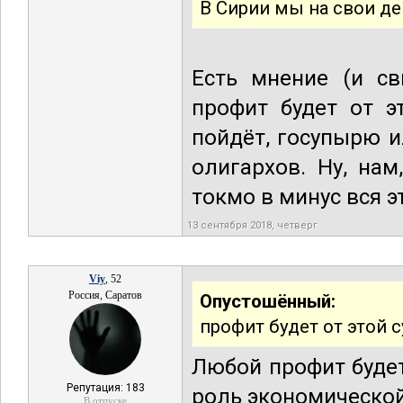
В Сирии мы на свои де
Есть мнение (и св
профит будет от э
пойдёт, госупырю и
олигархов. Ну, на
токмо в минус вся э
13 сентября 2018, четверг
Viy
, 52
Россия, Саратов
Опустошённый:
профит будет от этой 
Любой профит буде
Репутация: 183
роль экономической
В отпуске