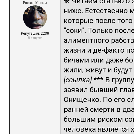
❋ Читаем статью о 
Россия, Москва
ниже. Естественно 
которые после того
"соки". Только посл
Репутация: 2230
В отпуске
алиментного рабств
жизни и де-факто п
бичами или даже бо
жили, живут и буду
[ссылка]
*** В групп
заявил бывший гла
Онищенко. По его 
ранней смерти в дв
большим риском со
человека является х