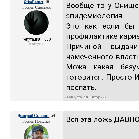
GrimReaper
, 48
Вообще-то у Онище
Россия, Смоленск
эпидемиология.
Это как если бы 
профилактике кари
Репутация: 1680
В отпуске
Причиной выдачи
намеченного власт
Можа какая безу
готовится. Просто 
поспать.
21 августа 2018, вторник
Дмитрий Селезнев
, 54
Вся эта ложь ДАВНО
Россия, Подольск