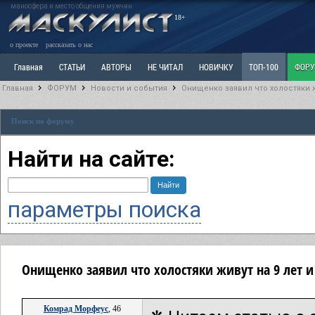
маносфера и место общения мужчин
18+
о проекте
рассказать о нас
Главная
СТАТЬИ
АВТОРЫ
НЕ ЧИТАЛ
НОВИЧКУ
ТОП-100
ФОР
Главная
ФОРУМ
Новости и события
Онищенко заявил что холостяки 
Ветка: Расстаюсь или Развожусь. САНЧАС
Ветка: Наболевшее. Выскажись!
Р
Поиск по форуму
РАЗДЕЛ: Разное
УЧЕБНИК
ТРИЛОГИЯ
ВИТРИНА
КОПИЛКА
ОТНОШ
Найти на сайте:
параметры поиска
Онищенко заявил что холостяки живут на 9 лет 
Комрад Морфеус
, 46