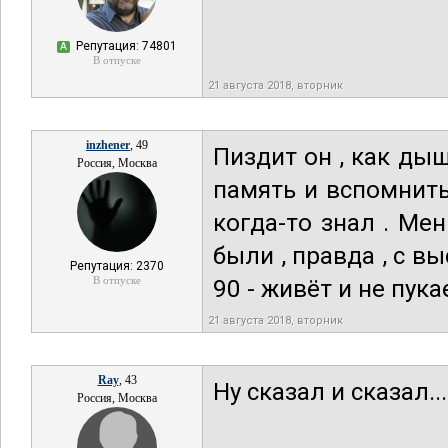
Репутация: 74801
А
В отпуске
21 августа 2018, вторник
inzhener
, 49
Пиздит он , как дыш
Россия, Москва
память и вспомнить
когда-то знал . Ме
были , правда , с 
Репутация: 2370
В отпуске
90 - живёт и не пукае
21 августа 2018, вторник
Ray
, 43
Ну сказал и сказал.
Россия, Москва