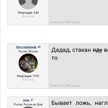
Репутация: 243
В отпуске
22 августа 2018, среда
Опустошённый
, 48
Дадад, стакан
яду
в
Россия, Москва
то
Репутация: 7791
В отпуске
22 августа 2018, среда
reem
, 47
Бывает ложь, нагл
Россия, Ростов-на-Дону