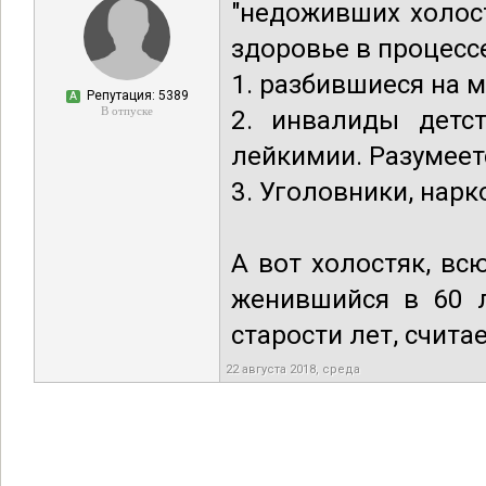
"недоживших холос
здоровье в процесс
1. разбившиеся на м
Репутация: 5389
А
В отпуске
2. инвалиды детс
лейкимии. Разумеет
3. Уголовники, нар
А вот холостяк, вс
женившийся в 60 л
старости лет, счит
22 августа 2018, среда