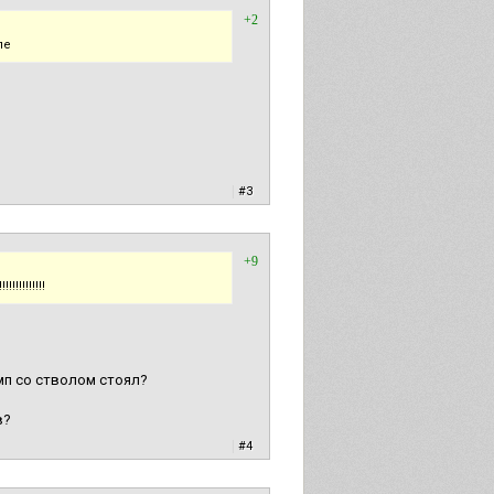
+2
ле
|
#3
+9
!!!!!!!!
мп со стволом стоял?
в?
|
#4