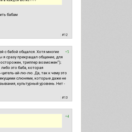
ом в каждой ветке????
тить бабам
|
#12
ней с бабой общался. Хотя многие
+5
зы я сразу прекращал общение, для
дь осторожен, триппер возможен");
 либо это баба, которая
-цигель-ай-лю-лю. Да, так к чему это
 текущими слюнями, которые даже не
зывания, культурный уровень. Нет -
|
#13
+4