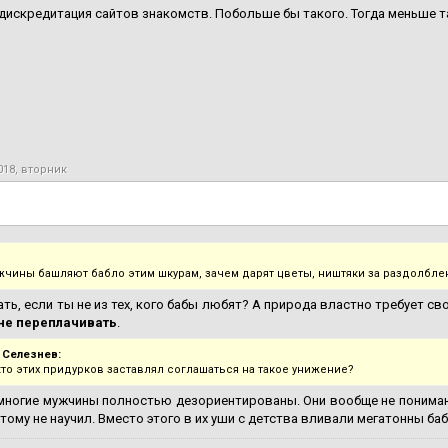
дискредитация сайтов знакомств. Побольше бы такого. Тогда меньше т
018, вторник
жчины башляют бабло этим шкурам, зачем дарят цветы, ништяки за раздолбле
ать, если ты не из тех, кого бабы любят? А природа властно требует св
не переплачивать
.
 Селезнев:
кто этих придурков заставлял соглашаться на такое унижение?
многие мужчины полностью дезориентированы. Они вообще не понимают
этому не научил. Вместо этого в их уши с детства вливали мегатонны баб