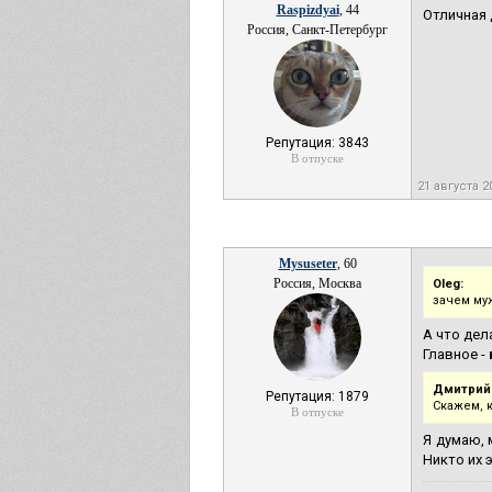
Raspizdyai
, 44
Отличная 
Россия, Санкт-Петербург
Репутация: 3843
В отпуске
21 августа 2
Mysuseter
, 60
Россия, Москва
Oleg:
зачем му
А что дел
Главное -
Дмитрий
Репутация: 1879
Скажем, 
В отпуске
Я думаю, 
Никто их 