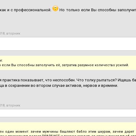
 как и с профессиональной.
Но только если Вы способны заполучит
018, вторник
r:
о если Вы способны заполучить её, затратив разумное количество усилий.
 практика показывает, что неспособен. Что толку рыпаться? Ищешь бабу
ица в сохранении во втором случае активов, нервов и времени.
018, вторник
ен один момент: зачем мужчины башляют бабло этим шкурам, зачем дарят 