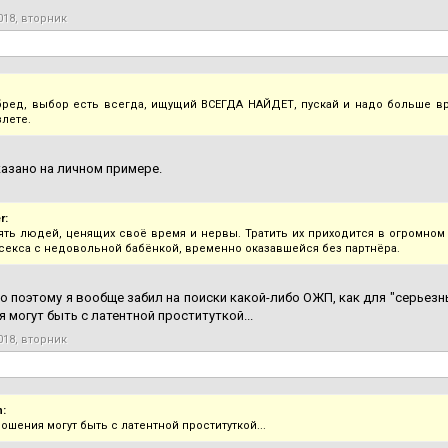
018, вторник
ред, выбор есть всегда, ищущий ВСЕГДА НАЙДЕТ, пускай и надо больше вр
злете.
азано на личном примере.
r:
ять людей, ценящих своё время и нервы. Тратить их приходится в огромном 
 секса с недовольной бабёнкой, временно оказавшейся без партнёра.
о поэтому я вообще забил на поиски какой-либо ОЖП, как для "серьезны
 могут быть с латентной проституткой...
018, вторник
:
ошения могут быть с латентной проституткой...