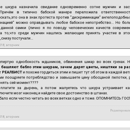
е шкура назначила свидание одновременно сотне мужчин и зас
.Причём в типично бабской манере переложила ответственнос
скать,это она в знак протеста против "дискриминации" ангелоподобных
инацией" можно оправдывать любое бабское непотребство... Но бол
 данной самки (лично я по поводу человеческих качеств соврем
,а то,что среди мужчин нашлись желающие принять участие в это
,снизу постучали...
018, вторник
упертую однобокость мдшников, обвинения шмар во всех грехах. 
башляют бабло этим шкурам, зачем дарят цветы, ништяки за ра
т
РЕАЛБИСТ
и похоже гордиться этим и пишет тут об этом в каждой ве
ми поощряете потреблядство и завышаете цену обосцаной пилотки, р
нять сей момент????
платите за дырень, а потом жалуетесь что шкура устраивает кас
лючите мозг наконец и найдите свое достоинство в штанах.
ало если честно читать во всех ветках одно и тоже. ОПОМНИТЕСЬ ГОСПОДА!!!!!!
Редактировало
018, вторник