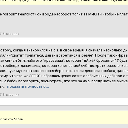
как к примеру тут делает РЕАЛБИСТ и похоже гордиться этим и пишет тут об эт
ое говорит Реалбист? он вроде наоборот топит за МИСП и чтобы не пла
018, вторник
отому, когда я знакомился на с.з. в своё время, я сначала несколько д
вляли -"хватит трепаться, давай встретимся в реале". После такой фра
как сигнал был: либо это "красавица", которая " нА х#й бросается" ("бу
потреблядь-динамщица, которая хочет за мой счёт пожрать-развлечься;
ает кучи мужиков как на конвейере - вот такая деловая колбаса, цигель
к тому, что это же ЛЕГКО набралась целая сотня озабоченных дебилов с
ь с бабой поговорить, посмотреть, что это за чмо, послушать ее выска
к...
показать полностью...
018, вторник
 платить бабам