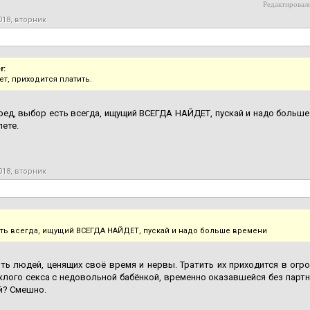
Редактировало
018, вторник
r:
ет, приходится платить.
ед, выбор есть всегда, ищущий ВСЕГДА НАЙДЕТ, пускай и надо больше
лете.
018, вторник
ть всегда, ищущий ВСЕГДА НАЙДЕТ, пускай и надо больше времени
ть людей, ценящих своё время и нервы. Тратить их приходится в огр
клого секса с недовольной бабёнкой, временно оказавшейся без партнё
й? Смешно.