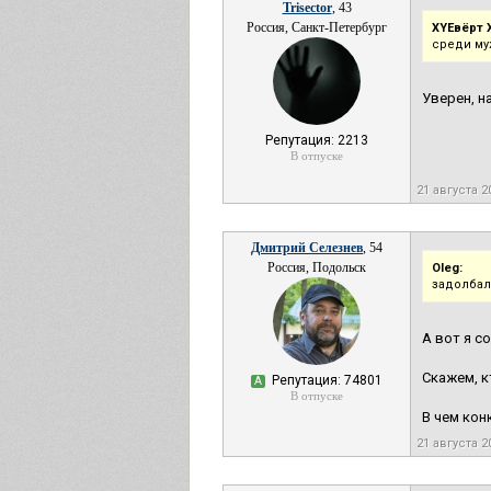
Trisector
, 43
Россия, Санкт-Петербург
XYEвёрт 
среди му
Уверен, н
Репутация: 2213
В отпуске
21 августа 2
Дмитрий Селезнев
, 54
Россия, Подольск
Oleg:
задолбало
А вот я со
Скажем, к
Репутация: 74801
А
В отпуске
В чем кон
21 августа 2