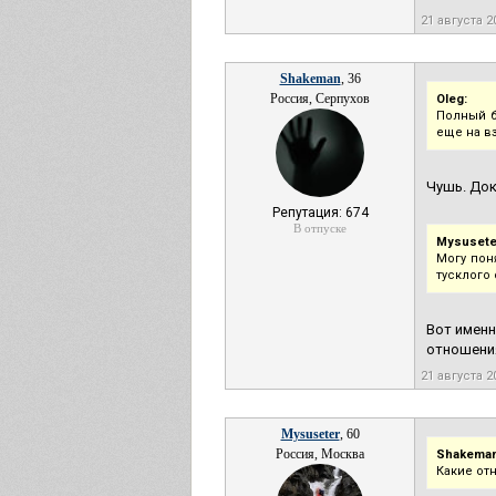
21 августа 2
Shakeman
, 36
Россия, Серпухов
Oleg:
Полный б
еще на в
Чушь. Док
Репутация: 674
В отпуске
Mysusete
Могу пон
тусклого
Вот именн
отношения
21 августа 2
Mysuseter
, 60
Россия, Москва
Shakeman
Какие отн