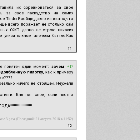
тавила их соревноваться за свое
ть за свое паскудство на самих
 в Tinder.Вообще,давно известно,что
ьше всего поражает не столько сам
енных ОЖП давно не строю никаких
м унизительном аленьем баттле.Как
|
#1
Не понятен один момент:
зачем
+17
здолбленную пилотку
, как к примеру
тке????
еально ничего не стоящей. Неужели
тинги. Бля нет слов, если честно
!!!!!!!!!!!!!!!!!
сь: 3 раза (Последний: 21 августа 2018 в 11:52)
|
#2