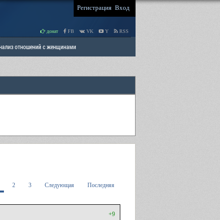
Регистрация
Вход
донат
FB
VK
Y
RSS
Анализ отношений с женщинами
 права мужчин
РАЗДЕЛ: Отцы и Дети
2
3
Следующая
Последняя
+9