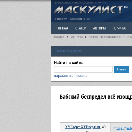
маносфера и место общения мужчин
18+
о проекте
рассказать о нас
Главная
СТАТЬИ
АВТОРЫ
НЕ ЧИТАЛ
Главная
ФОРУМ
Ветка: Наболевшее. Выск
Ветка: Расстаюсь или Развожусь. САНЧАС
Вет
Поиск по форуму
РАЗДЕЛ: Разное
УЧЕБНИК
ТРИЛОГИЯ
В
Найти на сайте:
параметры поиска
Бабский беспредел всё изощ
XYEвёрт XYEвёртыч
, 40
https://m.