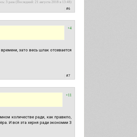
сь: 3 раза (Последний: 21 августа 2018 в 13:48)
|
#6
+4
 времени, зато весь шлак отсевается
|
#7
+11
омном количестве ради, как правило,
ра. И вся эта херня ради экономии 3