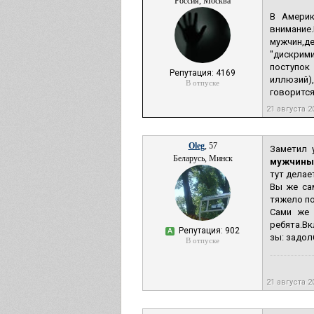
Россия, Москва
В Америк
внимание
мужчин,де
"дискрим
поступок
Репутация: 4169
иллюзий)
В отпуске
говорится
21 августа 2
Oleg
, 57
Заметил 
Беларусь, Минск
мужчины 
тут делае
Вы же са
тяжело по
Сами же 
ребята.Вк
Репутация: 902
А
зы: задолб
В отпуске
21 августа 2