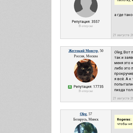
пилотку, 
а где так
Репутация: 3557
В отпуске
21 августа 2
Жестокий Монстр
, 50
Oleg,
Вот п
Россия, Москва
так и зая
меня это 
либо это 
прокручив
я всё. А 
попыталис
Репутация: 17735
А
пизда толь
В отпуске
21 августа 2
Oleg
, 57
Беларусь, Минск
Rogeras:
чтобы не