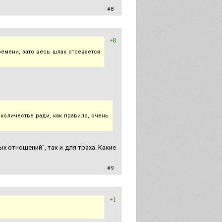
|
#8
+8
емени, зато весь шлак отсевается
количестве ради, как правило, очень
х отношений", так и для траха. Какие
|
#9
+1