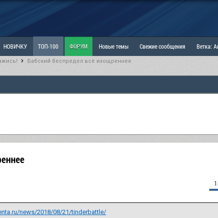
НОВИЧКУ
ТОП-100
ФОРУМ
Новые темы
Свежие сообщения
Ветка: 
ажись!
Бабский беспредел всё изощреннее
ка: Наболевшее. Выскажись!
РАЗДЕЛ: Мы и Женщины
РАЗДЕЛ: Маскулизм, МД и
ИТРИНА
КОПИЛКА
ОТНОШЕНИЯ
реннее
1
lenta.ru/news/2018/08/21/tinderbattle/