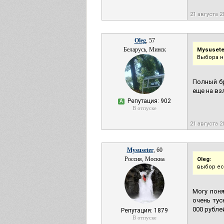
21 августа 2
Oleg
, 57
Беларусь, Минск
Mysusete
Выбора н
Полный бр
еще на вз
Репутация: 902
А
В отпуске
21 августа 2
Mysuseter
, 60
Россия, Москва
Oleg:
выбор ес
Могу поня
очень тус
000 рубле
Репутация: 1879
В отпуске