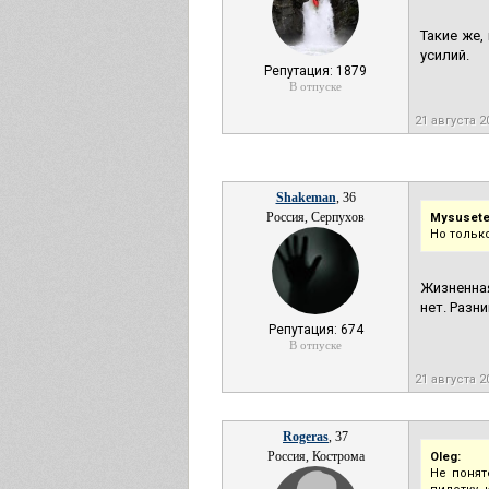
Такие же,
усилий.
Репутация: 1879
В отпуске
21 августа 2
Shakeman
, 36
Россия, Серпухов
Mysusete
Но тольк
Жизненная
нет. Разн
Репутация: 674
В отпуске
21 августа 2
Rogeras
, 37
Россия, Кострома
Oleg:
Не понят