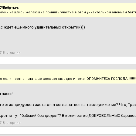
XYEвёртыч:
жчин нашлись желающие принять участие в этом унизительном аленьем батт
ас ждет еще много удивительных открытий)))
018, вторник
 если честно читать во всех ветках одно и тоже. ОПОМНИТЕСЬ ГОСПОДА!!!!!!!!!!!!!!!
гласен!
то этих придурков заставлял соглашаться на такое унижение? Что, Тра
кретно тут "бабский беспредел"? В количестве ДОБРОВОЛЬНЫХ барано
018, вторник