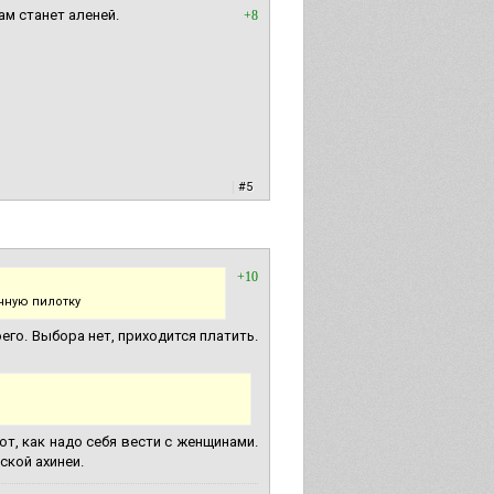
ам станет аленей.
+8
|
#5
+10
нную пилотку
оего. Выбора нет, приходится платить.
, как надо себя вести с женщинами.
ской ахинеи.