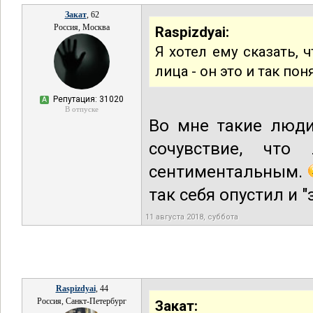
Закат
, 62
Россия, Москва
Raspizdyai:
Я хотел ему сказать, 
лица - он это и так по
Репутация: 31020
А
В отпуске
Во мне такие люди
сочувствие, что
сентиментальным.
так себя опустил и 
11 августа 2018, суббота
Raspizdyai
, 44
Россия, Санкт-Петербург
Закат: