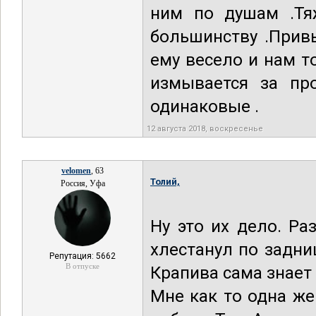
ним по душам .Тя
большинству .Прив
ему весело и нам т
измывается за пр
одинаковые .
12 августа 2018, воскресенье
velomen
, 63
Толий,
Россия, Уфа
Ну это их дело. Ра
хлестанул по задни
Репутация: 5662
В отпуске
Крапива сама знает
Мне как то одна ж