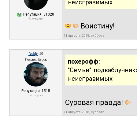
неисправимых
Репутация: 31020
А
В отпуске
Воистину!
11 августа 2018, суббота
Ashly
, 49
Россия, Курск
похерофф:
"Семьи" подкаблучник
неисправимых
Репутация: 1515
В отпуске
Суровая правда!
11 августа 2018, суббота