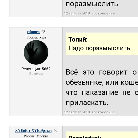
поразмыслить
12 августа 2018, воскресенье
velomen
, 63
Россия, Уфа
Толий:
Надо поразмыслить
Репутация: 5662
Всё это говорит о
В отпуске
обезьянке, или коше
что наказание не 
приласкать.
12 августа 2018, воскресенье
XYEвёрт XYEвёртыч
, 40
Россия, Москва