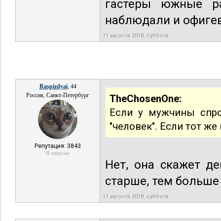
гастеры южные ра
наблюдали и офиге
11 августа 2018, суббота
Raspizdyai
, 44
Россия, Санкт-Петербург
TheChosenOne:
Если у мужчины спро
"человек". Если тот же
Репутация: 3843
В отпуске
Нет, она скажет д
старше, тем больше
11 августа 2018, суббота