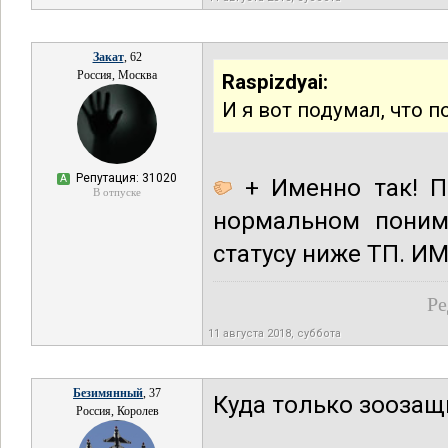
Закат
, 62
Россия, Москва
Raspizdyai:
И я вот подумал, что 
Репутация: 31020
А
+ Именно так! По
В отпуске
нормальном понима
статусу ниже ТП. И
Ре
11 августа 2018, суббота
Безимянный
, 37
Куда только зооза
Россия, Королев