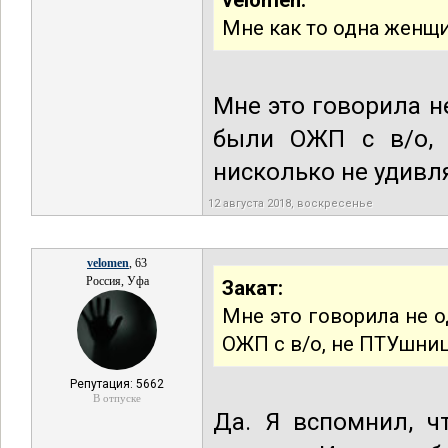
velomen:
Мне как то одна женщи
Мне это говорила н
были ОЖП с в/о, 
нисколько не удивля
12 августа 2018, воскресенье
velomen
, 63
Россия, Уфа
Закат:
Мне это говорила не о
ОЖП с в/о, не ПТУшни
Репутация: 5662
В отпуске
Да. Я вспомнил, ч