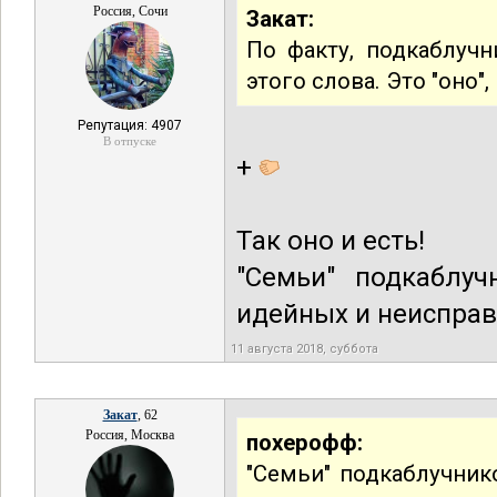
Россия, Сочи
Закат:
По факту, подкаблуч
этого слова. Это "оно"
Репутация: 4907
В отпуске
+
Так оно и есть!
"Семьи" подкаблуч
идейных и неиспра
11 августа 2018, суббота
Закат
, 62
Россия, Москва
похерофф:
"Семьи" подкаблучник