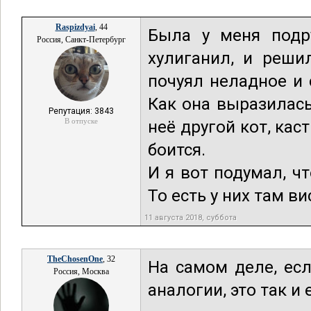
Raspizdyai
, 44
Была у меня подру
Россия, Санкт-Петербург
хулиганил, и реши
почуял неладное и 
Как она выразилас
Репутация: 3843
В отпуске
неё другой кот, кас
боится.
И я вот подумал, ч
То есть у них там ви
11 августа 2018, суббота
TheChosenOne
, 32
На самом деле, ес
Россия, Москва
аналогии, это так и 