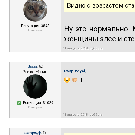
Видно с возрастом ст
Репутация: 3843
Ну это нормально. 
В отпуске
женщины злее и стер
11 августа 2018, суббота
Закат
, 62
Raspizdyai,
Россия, Москва
+
Репутация: 31020
А
В отпуске
11 августа 2018, суббота
покерофф
, 48