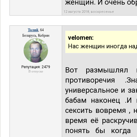
женщин. И очень об
12 августа 2018, воскресенье
Толий
, 64
Беларусь, Кобрин
velomen:
Нас женщин иногда на
Репутация: 2479
Вот размышлял 
В отпуске
противоречия .З
универсальное и за
бабам наконец .И
сексить вовремя , н
время её раскручив
понять бы когда 