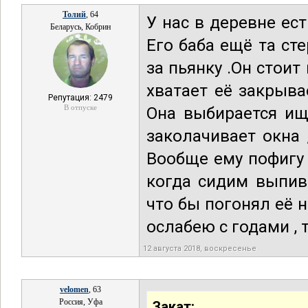
Толий
, 64
У нас в деревне ест
Беларусь, Кобрин
Его баба ещё та сте
за пьянку .Он стоит 
хватает её закрыва
Репутация: 2479
В отпуске
Она выбирается ище
заколачивает окна 
Вообще ему пофигу
когда сидим выпив
что бы погонял её н
ослабею с годами , 
12 августа 2018, воскресенье
velomen
, 63
Россия, Уфа
Закат: