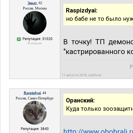
Закат
, 62
Россия, Москва
Raspizdyai:
но бабе не то было ну
Репутация: 31020
А
В точку! ТП демон
В отпуске
"кастрированного к
Р
11 августа 2018, суббота
Raspizdyai
, 44
Россия, Санкт-Петербург
Оранский:
Куда только зоозащит
Репутация: 3843
http://www.obobrali.