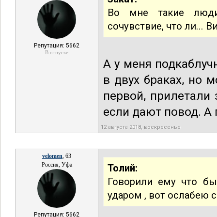
Во мне такие люди
сочувствие, что ли...
Репутация: 5662
В отпуске
А у меня подкаблуч
в двух браках, но 
первой, прилетали 
если дают повод. А
12 августа 2018, воскресенье
velomen
, 63
Россия, Уфа
Толий:
Говорили ему что бы
ударом , вот ослабею с
Репутация: 5662