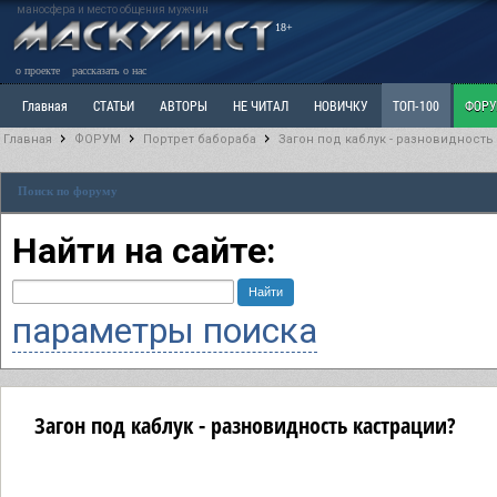
маносфера и место общения мужчин
18+
о проекте
рассказать о нас
Главная
СТАТЬИ
АВТОРЫ
НЕ ЧИТАЛ
НОВИЧКУ
ТОП-100
ФОР
Главная
ФОРУМ
Портрет бабораба
Загон под каблук - разновидность
Ветка: Расстаюсь или Развожусь. САНЧАС
Ветка: Наболевшее. Выскажись!
Р
Поиск по форуму
РАЗДЕЛ: Разное
УЧЕБНИК
ТРИЛОГИЯ
ВИТРИНА
КОПИЛКА
ОТНОШ
Найти на сайте:
параметры поиска
Загон под каблук - разновидность кастрации?