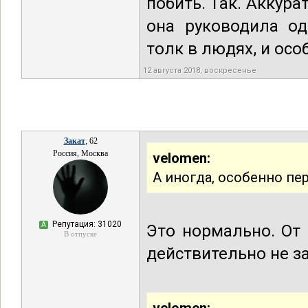
побить. Так. Аккурат
она руководила од
толк в людях, и осо
12 августа 2018, воскресенье
Закат
, 62
Россия, Москва
velomen:
А иногда, особенно пе
Репутация: 31020
А
Это нормально. От 
В отпуске
действительно не з