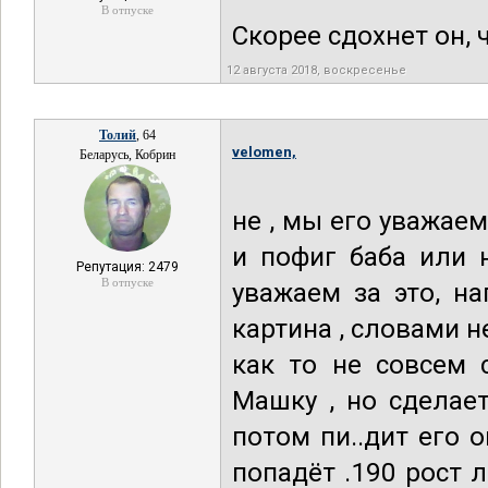
В отпуске
Скорее сдохнет он, 
12 августа 2018, воскресенье
Толий
, 64
velomen,
Беларусь, Кобрин
не , мы его уважаем
и пофиг баба или 
Репутация: 2479
В отпуске
уважаем за это, на
картина , словами 
как то не совсем 
Машку , но сделает
потом пи..дит его 
попадёт .190 рост 