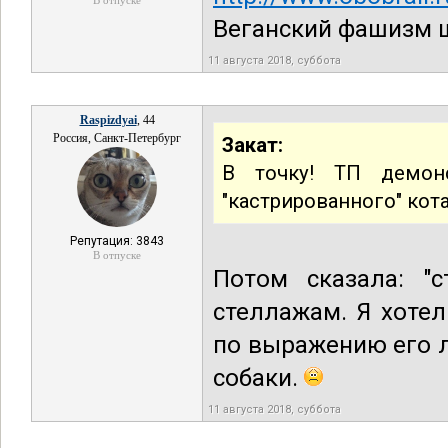
В отпуске
Веганский фашизм ш
11 августа 2018, суббота
Raspizdyai
, 44
Россия, Санкт-Петербург
Закат:
В точку! ТП демонс
"кастрированного" кота
Репутация: 3843
В отпуске
Потом сказала: "
стеллажам. Я хотел
по выражению его л
собаки.
11 августа 2018, суббота