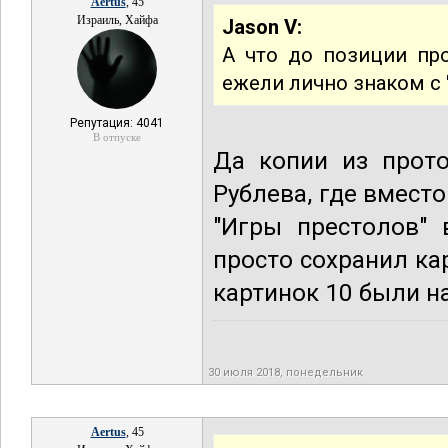
Aertus
, 45
Израиль, Хайфа
Jason V:
А что до позиции пр
ежели лично знаком с "
Репутация: 4041
В отпуске
Да копии из прото
Рублева, где вмест
"Игры престолов" 
просто сохранил ка
картинок 10 были н
30 июля 2018, понедельник
Aertus
, 45