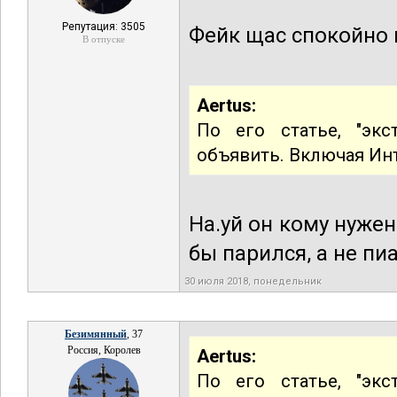
Репутация: 3505
Фейк щас спокойно 
В отпуске
Aertus:
По его статье, "эк
объявить. Включая Ин
На.уй он кому нуже
бы парился, а не пи
30 июля 2018, понедельник
Безимянный
, 37
Россия, Королев
Aertus:
По его статье, "эк