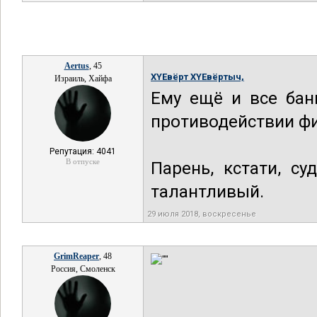
Aertus
, 45
XYEвёрт XYEвёртыч,
Израиль, Хайфа
Ему ещё и все бан
противодействии ф
Репутация: 4041
В отпуске
Парень, кстати, с
талантливый.
29 июля 2018, воскресенье
GrimReaper
, 48
Россия, Смоленск