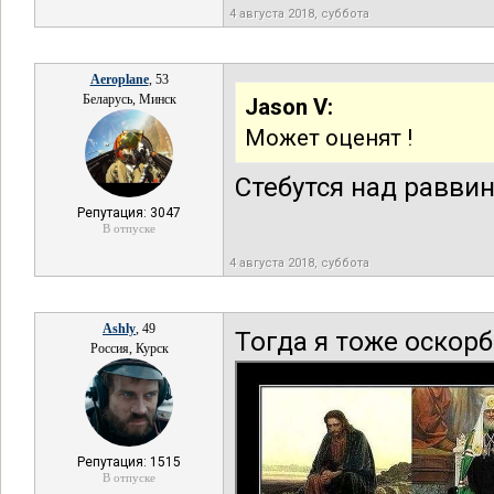
4 августа 2018, суббота
Aeroplane
, 53
Беларусь, Минск
Jason V:
Может оценят !
Стебутся над раввин
Репутация: 3047
В отпуске
4 августа 2018, суббота
Ashly
, 49
Тогда я тоже оскорб
Россия, Курск
Репутация: 1515
В отпуске