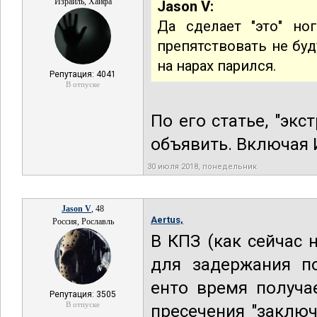
Израиль, Хайфа
Jason V:
Да сделает "это" но
препятствовать не буд
на нарах парился.
Репутация: 4041
В отпуске
По его статье, "эк
объявить. Включая 
30 июля 2018, понедельник
Jason V
, 48
Aertus,
Россия, Рославль
В КПЗ (как сейчас 
для задержания по
енто время получа
Репутация: 3505
В отпуске
пресечения "заключ