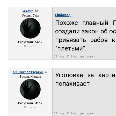
velomen
, 63
Lindanar,
Россия, Уфа
Похоже главный Г
создали закон об о
привязать рабов к
Репутация: 5662
В отпуске
"плетьми".
29 июля 2018, воскресенье
XYEвёрт XYEвёртыч
, 40
Уголовка за карт
Россия, Москва
попахивает
Репутация: 4169
В отпуске
29 июля 2018, воскресенье