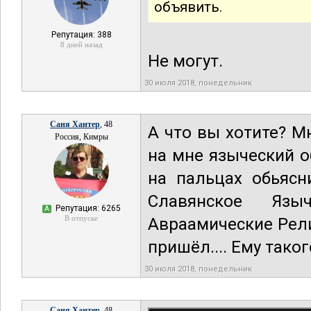
объявить.
Репутация: 388
8 дней назад
Не могут.
30 июля 2018, понедельник
Саня Хантер
, 48
А что вы хотите? М
Россия, Кимры
на мне языческий о
на пальцах обьясн
Славянское Яз
Репутация: 6265
А
В отпуске
Авраамические Рели
пришёл.... Ему таког
30 июля 2018, понедельник
Саня Хантер
, 48