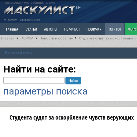
маносфера и место общения мужчин
18+
о проекте
рассказать о нас
Главная
СТАТЬИ
АВТОРЫ
НЕ ЧИТАЛ
НОВИЧКУ
ТОП-100
ФОР
Главная
ФОРУМ
Новости и события
Студента судят за оскорбление 
Ветка: Расстаюсь или Развожусь. САНЧАС
Ветка: Наболевшее. Выскажись!
Р
Поиск по форуму
РАЗДЕЛ: Разное
УЧЕБНИК
ТРИЛОГИЯ
ВИТРИНА
КОПИЛКА
ОТНОШ
Найти на сайте:
параметры поиска
Студента судят за оскорбление чувств верующих