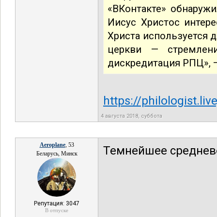
«ВКонтакте» обнаружи
Иисус Христос интере
Христа используется 
церкви — стремлен
дискредитация РПЦ», —
https://philologist.l
4 августа 2018, суббота
Aeroplane
, 53
Темнейшее среднев
Беларусь, Минск
Репутация: 3047
В отпуске