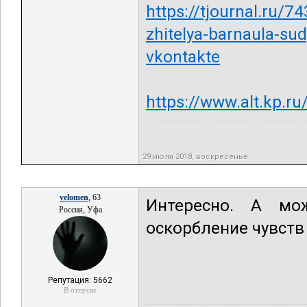
https://tjournal.ru/7
zhitelya-barnaula-su
vkontakte
https://www.alt.kp.r
29 июля 2018, воскресенье
velomen
, 63
Интересно. А м
Россия, Уфа
оскорбление чувст
Репутация: 5662
В отпуске