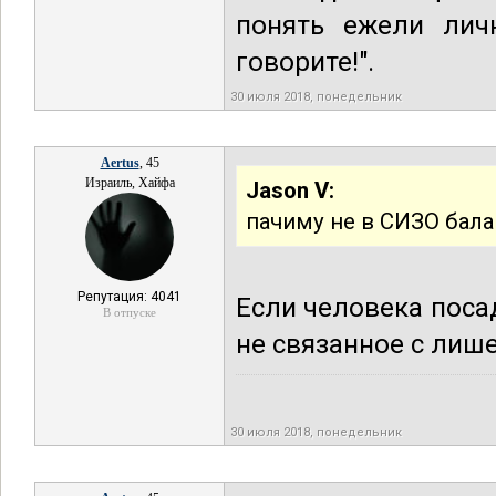
понять ежели лич
говорите!".
30 июля 2018, понедельник
Aertus
, 45
Израиль, Хайфа
Jason V:
пачиму не в СИЗО бала
Репутация: 4041
Если человека посад
В отпуске
не связанное с лиш
30 июля 2018, понедельник