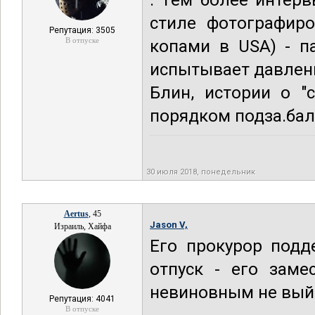
. Тем более интерв
стиле фотографиро
Репутация: 3505
В отпуске
копами в USA) - п
испытывает давлени
Блин, истории о "
порядком подза.бал
30 июля 2018, понедельник
Aertus
, 45
Jason V,
Израиль, Хайфа
Его прокурор подд
отпуск - его заме
невиновным не вый
Репутация: 4041
В отпуске