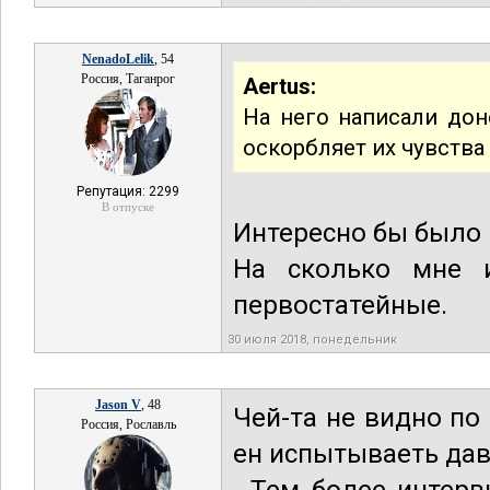
NenadoLelik
, 54
Россия, Таганрог
Aertus:
На него написали дон
оскорбляет их чувства
Репутация: 2299
В отпуске
Интересно бы было 
На сколько мне и
первостатейные.
30 июля 2018, понедельник
Jason V
, 48
Чей-та не видно по
Россия, Рославль
ен испытываеть дав