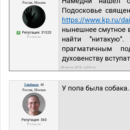
Намедни нашёл о
Россия, Москва
Подосковье священ
https://www.kp.ru/d
нынешнее смутное 
Репутация: 31020
А
В отпуске
найти "нитакую"
прагматичным по
духовенству вступат
28 июля 2018, суббота
Lindanar
, 46
У попа была собака..
Россия, Москва
Репутация: 360
В отпуске