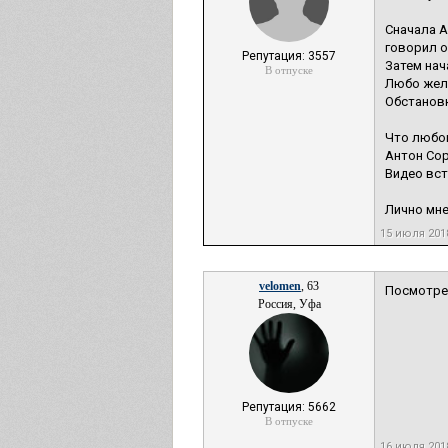
Сначала А
говорил о
Репутация: 3557
Затем нач
В отпуске
Любо жела
Обстанов
Что любоп
Антон Сор
Видео вст
Лично мне
15 июля 201
velomen
, 63
Посмотре
Россия, Уфа
Репутация: 5662
В отпуске
16 июля 20