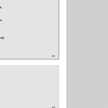
е,
и.
ду.
|
#1
|
#2