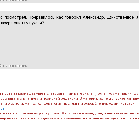
ло посмотрел. Понравилось как говорил Александр. Единственное, я
нахера они там нужны?
18, понедельник
енность за размещаемые пользователями материалы (посты, комментарии, фо
 совпадать с мнением и позицией редакции. В материалах не допускается на
ению власти, мат, флуд, демагогия, троллинг и оскорбления. Администрация 
есь
ктивных и спокойных дискуссиях. Мы против мизандрии, женоненавистничес
вращать сайт в место для склок и изливания негативных эмоций, а если не