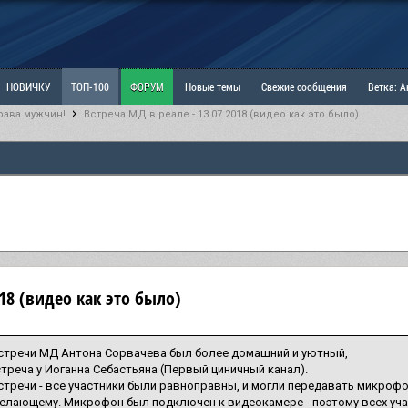
НОВИЧКУ
ТОП-100
ФОРУМ
Новые темы
Свежие сообщения
Ветка: 
рава мужчин!
Встреча МД в реале - 13.07.2018 (видео как это было)
ка: Наболевшее. Выскажись!
РАЗДЕЛ: Мы и Женщины
РАЗДЕЛ: Маскулизм, МД и
ИТРИНА
КОПИЛКА
ОТНОШЕНИЯ
018 (видео как это было)
стречи МД Антона Сорвачева был более домашний и уютный,
треча у Иоганна Себастьяна (Первый циничный канал).
тречи - все участники были равноправны, и могли передавать микроф
лающему. Микрофон был подключен к видеокамере - поэтому всех уча