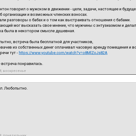
нтон говорил о мужском в движении - цели, задачи, настоящее и будуще
б организации и возможных членских взносах.
али разговоры о бабах и о том как выстраивать отношения с бабами.
ющий мог высказать свое мнение, что мужчины с энтузиазмом и делал
ка была в некотором смысле душевная.
ытно, встреча была бесплатной для участников,
вачев из собственных денег оплачивал часовую аренду помещения и во
речи тут -
https://www.youtube.com/watch?v=o8MlZoJs82A
 встреча понравилась.
8, воскресенье
л. Любопытно.
18, понедельник