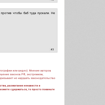
 против чтобы баб туда пускали. Не
|
#3
тографии или видео). Мнение авторов
рушение законов РФ, экстремизм,
призывает не нарушать законодательство
тва, разжигания ненависти и
 можете сдержаться, то просто покиньте