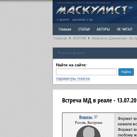
маносфера и место общения мужчин
18+
о проекте
рассказать о нас
Главная
СТАТЬИ
АВТОРЫ
НЕ ЧИТАЛ
Главная
ФОРУМ
Мужское Движение. За п
Ветка: Расстаюсь или Развожусь. САНЧАС
Вет
Поиск по форуму
РАЗДЕЛ: Разное
УЧЕБНИК
ТРИЛОГИЯ
В
Найти на сайте:
параметры поиска
Встреча МД в реале - 13.07.2
Rogeras
, 37
Формат в
Россия, Кострома
нежели вс
Формат вс
любому же