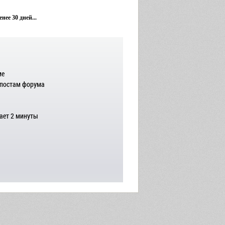
ее 30 дней...
ме
 постам форума
ает 2 минуты