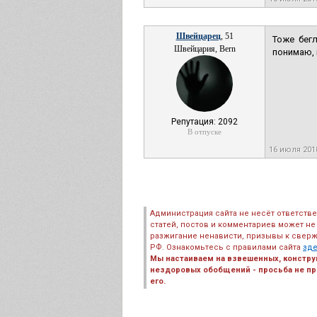
Швейцарец
, 51
Тоже бег
Швейцария, Bern
понимаю, 
Репутация: 2092
В отпуске
16 июля 20
Администрация сайта не несёт ответств
статей, постов и комментариев может не
разжигание ненависти, призывы к сверж
РФ. Ознакомьтесь с правилами сайта
зд
Мы настаиваем на взвешенных, констру
нездоровых обобщений - просьба не пре
его.