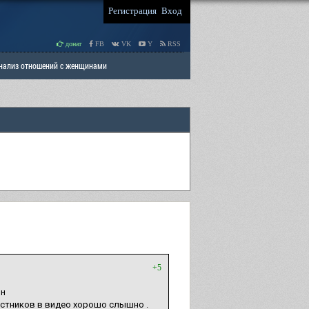
Регистрация
Вход
донат
FB
VK
Y
RSS
Анализ отношений с женщинами
 права мужчин
РАЗДЕЛ: Отцы и Дети
+5
он
стников в видео хорошо слышно .