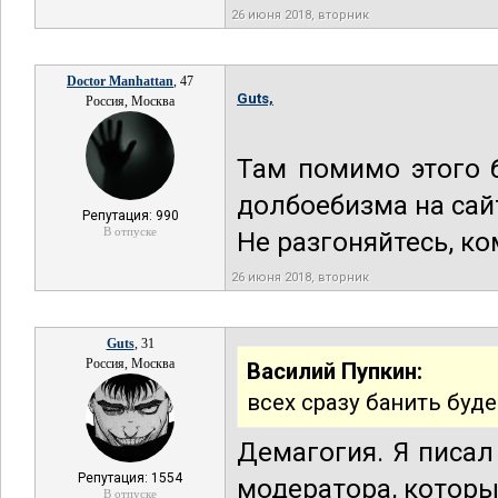
26 июня 2018, вторник
Doctor Manhattan
, 47
Guts,
Россия, Москва
Там помимо этого 
долбоебизма на сайт
Репутация: 990
В отпуске
Не разгоняйтесь, ко
26 июня 2018, вторник
Guts
, 31
Россия, Москва
Василий Пупкин:
всех сразу банить буд
Демагогия. Я писал
Репутация: 1554
модератора, который
В отпуске