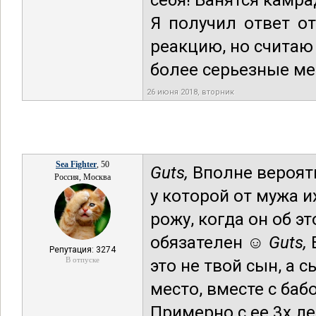
себя! Банятся камр
Я получил ответ о
реакцию, но считаю
более серьезные ме
26 июня 2018, вторник
Sea Fighter
, 50
Guts,
Вполне вероятн
Россия, Москва
у которой от мужа и
рожу, когда он об э
обязателен ☺
Guts,
Е
Репутация: 3274
В отпуске
это не твой сын, а 
место, вместе с ба
Примерно с ее 3х ле