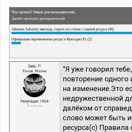
Что сделать? Опрос для пользователей.
Давайте проведем демократический
Забанить Таблетку навсегда, стереть его статьи с главной ресурса (40)
Официально переименовать ресурс в Куколдист.Ру (2)
Guts
, 31
"Я уже говорил тебе
Россия, Москва
повторение одного и
на изменение.Это ес
недружественной д
Репутация: 1554
В отпуске
далёком от справед
слово может быть и
ресурса(с) Правила 