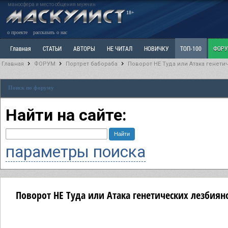
маносфера и место общения мужчин
18+
о проекте
рассказать о нас
Главная
СТАТЬИ
АВТОРЫ
НЕ ЧИТАЛ
НОВИЧКУ
ТОП-100
ФОР
Главная
ФОРУМ
Портрет бабораба
Поворот НЕ Туда или Атака генети
Ветка: Расстаюсь или Развожусь. САНЧАС
Ветка: Наболевшее. Выскажись!
Р
Поиск по форуму
РАЗДЕЛ: Разное
УЧЕБНИК
ТРИЛОГИЯ
ВИТРИНА
КОПИЛКА
ОТНОШ
Найти на сайте:
параметры поиска
Поворот НЕ Туда или Атака генетических лезбиян