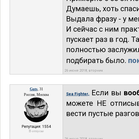
Думаешь, хоть спаси
Выдала фразу - у ме
И сейчас с ним прак
пускает раз в год. Т
полностью заслужил
подбирать было.
по
26 июня 2018, вторник
Guts
, 31
Если вы
воо
Sea Fighter,
Россия, Москва
можете НЕ отписыв
вести пустые разгов
Репутация: 1554
В отпуске
26 июня 2018, вторник