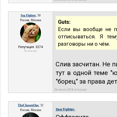
Sea Fighter
, 50
Россия, Москва
Guts:
Если вы вообще не п
отписываться. Я те
разговоры ни о чём.
Репутация: 3274
В отпуске
Слив засчитан. Не п
тут в одной теме "
"борец" за права де
26 июня 2018, вторник
TheChosenOne
, 32
Sea Fighter,
Россия, Москва