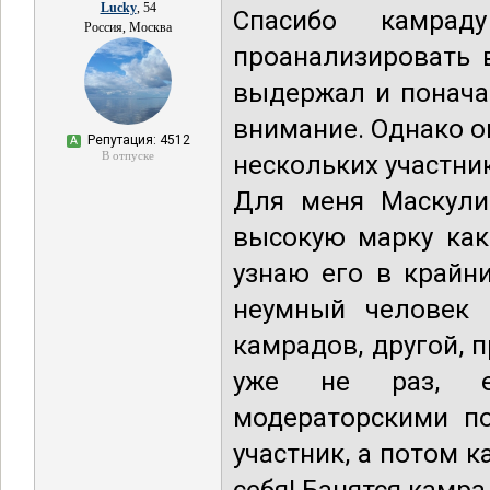
Lucky
, 54
Спасибо камра
Россия, Москва
проанализировать 
выдержал и поначал
внимание. Однако о
Репутация: 4512
А
В отпуске
нескольких участни
Для меня Маскули
высокую марку как
узнаю его в крайн
неумный человек о
камрадов, другой, 
уже не раз, ег
модераторскими по
участник, а потом 