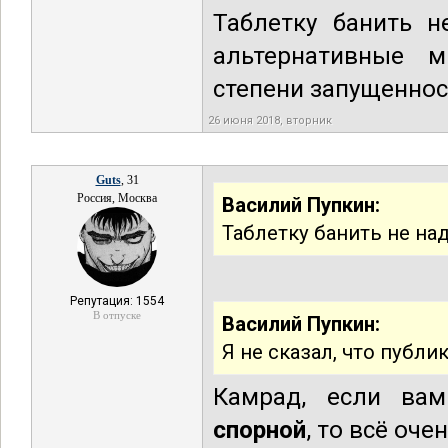
Таблетку банить н
альтернативные м
степени запущеннос
26 июня 2018, вторник
Guts
, 31
Россия, Москва
Василий Пупкин:
Таблетку банить не над
Репутация: 1554
В отпуске
Василий Пупкин:
Я не сказал, что публи
Камрад, если в
спорной
, то всё оче