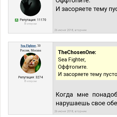
Оффтопите.
И засоряете тему п
Репутация: 11170
А
В отпуске
26 июня 2018, вторник
Sea Fighter
, 50
Россия, Москва
TheChosenOne:
Sea Fighter,
Оффтопите.
И засоряете тему пуст
Репутация: 3274
В отпуске
Когда мне понадоб
нарушаешь свое обе
26 июня 2018, вторник