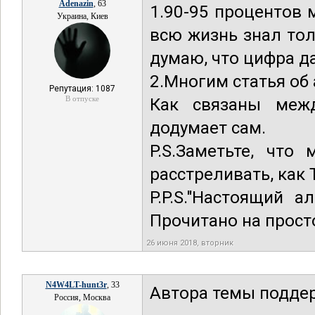
Adenazin
, 63
1.90-95 процентов м
Украина, Киев
всю жизнь знал тол
думаю, что цифра д
2.Многим статья об
Репутация: 1087
В отпуске
Как связаны меж
додумает сам.
P.S.Заметьте, что
расстреливать, как 
P.P.S."Настоящий 
Прочитано на прост
26 июня 2018, вторник
N4W4LT-hunt3r
, 33
Автора темы подде
Россия, Москва