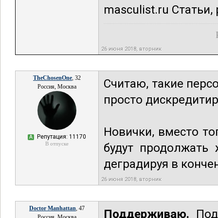
masculist.ru Статьи,
26 июня 2018, вторник
TheChosenOne
, 32
Считаю, такие персо
Россия, Москва
просто дискредитир
Новички, вместо то
Репутация: 11170
А
В отпуске
будут продолжать 
деградируя в конче
26 июня 2018, вторник
Doctor Manhattan
, 47
Поддерживаю.
Под
Россия, Москва