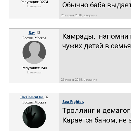
Репутация: 3274
Обычно баба выдае
В отпуске
26 июня 2018, вторник
Ray
, 43
Камрады, напомнит
Россия, Москва
чужих детей в семьях
Репутация: 243
В отпуске
26 июня 2018, вторник
TheChosenOne
, 32
Sea Fighter,
Россия, Москва
Троллинг и демагог
Карается баном, не 