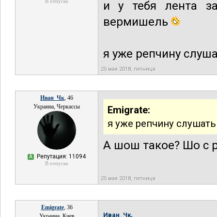
В отпуске
и у тебя лента з
вермишель
я уже репчину слуша
25 мая 2018, пятница
Иван_Чк
, 46
Украина, Черкассы
Emigrate:
я уже репчину слушать 
А шош такое? Шо с 
Репутация: 11094
А
В отпуске
25 мая 2018, пятница
Emigrate
, 36
Иван_Чк,
Украина, Киев