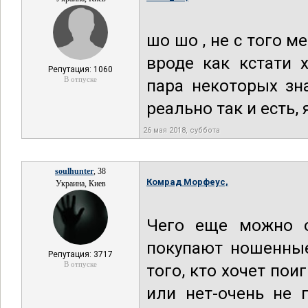
шо шо , не с того 
вроде как кстати 
Репутация: 1060
В отпуске
пара некоторых зн
реально так и есть, 
26 мая 2018, суббота
soulhunter
, 38
Комрад Морфеус,
Украина, Киев
Чего еще можно о
покупают ношенные
Репутация: 3717
В отпуске
того, кто хочет пои
или нет-очень не 