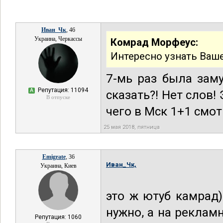
Иван_Чк
, 46
Украина, Черкассы
Комрад Морфеус:
Интересно узнать Ваш
7-мь раз была замуж
Репутация: 11094
А
сказать?! Нет слов!
В отпуске
чего в Мск 1+1 смот
25 мая 2018, пятница
Emigrate
, 36
Иван_Чк,
Украина, Киев
это ж ютуб камрад)
нужно, а на реклам
Репутация: 1060