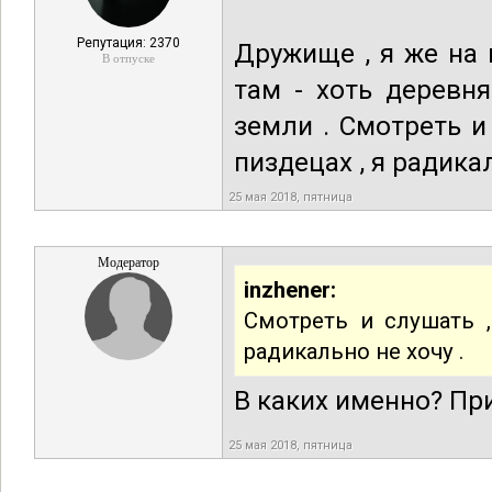
Репутация: 2370
Дружище , я же на 
В отпуске
там - хоть деревня
земли . Смотреть и 
пиздецах , я радикал
25 мая 2018, пятница
Модератор
inzhener:
Смотреть и слушать ,
радикально не хочу .
В каких именно? Пр
25 мая 2018, пятница