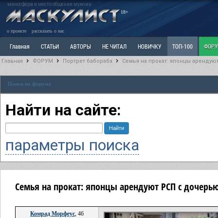
маносфера и место общения мужчин
18+
о проекте
рассказать о нас
Главная
СТАТЬИ
АВТОРЫ
НЕ ЧИТАЛ
НОВИЧКУ
ТОП-100
ФОР
Главная
ФОРУМ
Портрет бабораба
Семья на прокат: японцы арендую
Ветка: Расстаюсь или Развожусь. САНЧАС
Ветка: Наболевшее. Выскажись!
Р
Поиск по форуму
РАЗДЕЛ: Разное
УЧЕБНИК
ТРИЛОГИЯ
ВИТРИНА
КОПИЛКА
ОТНОШ
Найти на сайте:
параметры поиска
Семья на прокат: японцы арендуют РСП с дочерь
Комрад Морфеус
, 46