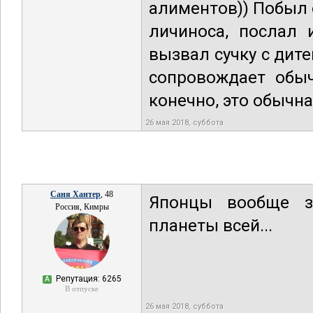
алиментов)) Побыл 
личиноса, послал 
вызвал сучку с дите
сопровождает обыч
конечно, это обычна
26 мая 2018, суббота
Саня Хантер
, 48
Японцы вообще зн
Россия, Кимры
планеты всей...
Репутация: 6265
А
В отпуске
26 мая 2018, суббота