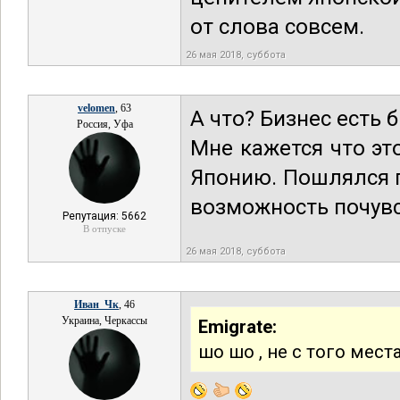
от слова совсем.
26 мая 2018, суббота
velomen
, 63
А что? Бизнес есть 
Россия, Уфа
Мне кажется что эт
Японию. Пошлялся п
возможность почувс
Репутация: 5662
В отпуске
26 мая 2018, суббота
Иван_Чк
, 46
Украина, Черкассы
Emigrate:
шо шо , не с того мес