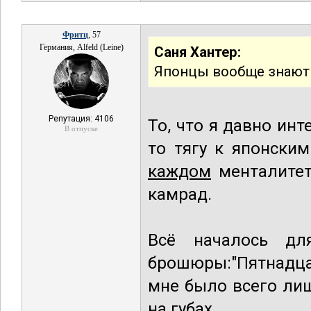
Фритц
, 57
Германия, Alfeld (Leine)
Саня Хантер:
Японцы вообще знают т
Репутация: 4106
То, что я давно ин
В отпуске
то тягу к японским
каждом
менталитет
камрад.
Всё началось д
брошюры:"Пятнадцат
мне было всего лиш
на губах.