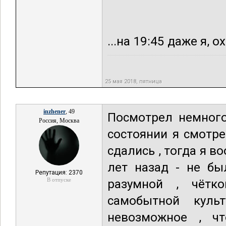
...на 19:45 даже я, ох.
25 мая 2018, пятница
inzhener
, 49
Посмотрел немного 
Россия, Москва
состоянии я смотре
сдались , тогда я в
лет назад - не бы
Репутация: 2370
В отпуске
разумной , чётк
самобытной кул
невозможное , чт