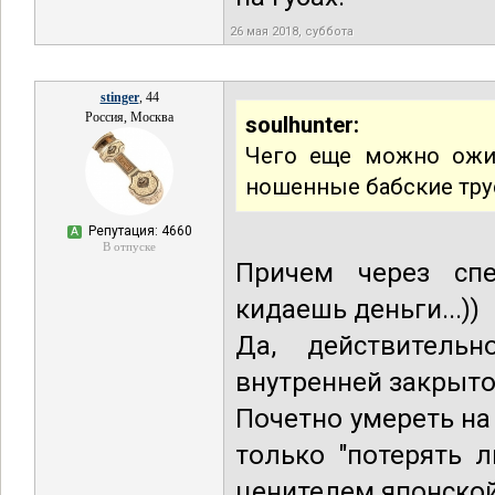
26 мая 2018, суббота
stinger
, 44
Россия, Москва
soulhunter:
Чего еще можно ожид
ношенные бабские тр
Репутация: 4660
А
В отпуске
Причем через спе
кидаешь деньги...))
Да, действитель
внутренней закрыто
Почетно умереть на 
только "потерять 
ценителем японской