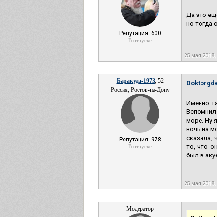
Да это ещ
но тогда 
Репутация: 600
В отпуске
25 мая 2018,
Баракуда-1973
, 52
Doktorgde
Россия, Ростов-на-Дону
Именно та
Вспомнил 
море. Ну 
ночь на м
сказала, 
Репутация: 978
то, что о
В отпуске
был в акуе
25 мая 2018,
Модератор