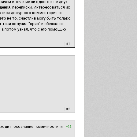
ричем в течение ни одного и не двух
ения, переписки. Интересоваться их
даться дежурного комментария от
"это не то, счастлив могу быть только
т таки получил "приз" и сбежал от
 а потом узнал, что с его помощью
|
#1
|
#2
сходит осознание комичности и
+11