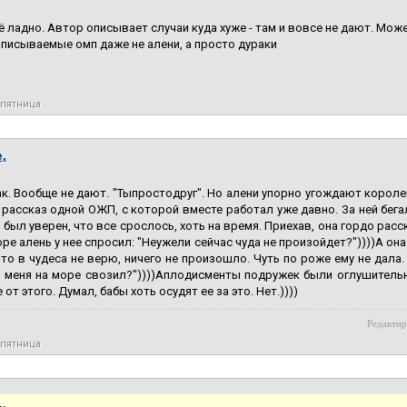
ё ладно. Автор описывает случаи куда хуже - там и вовсе не дают. Може
описываемые омп даже не алени, а просто дураки
 пятница
,
к. Вообще не дают. "Тыпростодруг". Но алени упорно угождают короле
рассказ одной ОЖП, с которой вместе работал уже давно. За ней бегал
я был уверен, что все срослось, хоть на время. Приехав, она гордо ра
оре алень у нее спросил: "Неужели сейчас чуда не произойдет?"))))А он
что в чудеса не верю, ничего не произошло. Чуть по роже ему не дала. 
н меня на море свозил?"))))Аплодисменты подружек были оглушительн
 от этого. Думал, бабы хоть осудят ее за это. Нет.))))
Редактир
 пятница