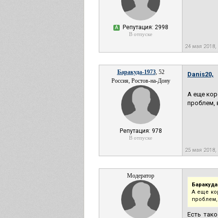
Репутация: 2998
А
В отпуске
24 мая 2018,
Баракуда-1973
, 52
Danis20,
Россия, Ростов-на-Дону
А еще кор
проблем, 
Репутация: 978
В отпуске
25 мая 2018,
Модератор
Баракуда
А еще ко
проблем,
Есть тако