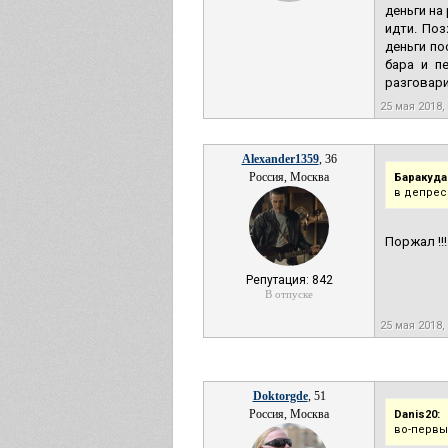
деньги на
идти. Поз
деньги по
бара и п
разговари
25 мая 2018,
Alexander1359
, 36
Россия, Москва
Баракуда
в депрес
Поржал !!!
Репутация: 842
В отпуске
25 мая 2018,
Doktorgde
, 51
Россия, Москва
Danis20:
во-первых