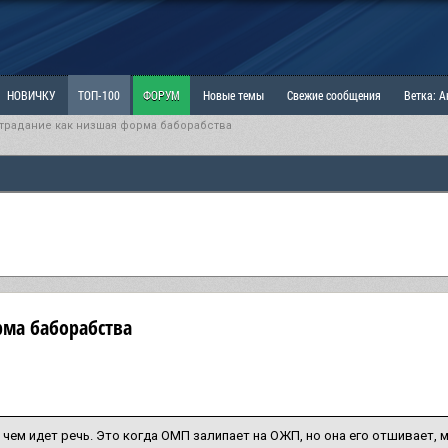
НОВИЧКУ
ТОП-100
ФОРУМ
Новые темы
Свежие сообщения
Ветка: 
страдание как низшая форма баборабства
ка: Наболевшее. Выскажись!
РАЗДЕЛ: Мы и Женщины
РАЗДЕЛ: Маскулизм, МД и
ИТРИНА
КОПИЛКА
ОТНОШЕНИЯ
рма баборабства
 чем идет речь. Это когда ОМП залипает на ОЖП, но она его отшивает