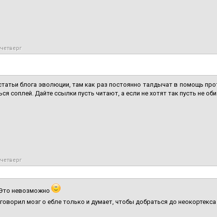
 четверг
статьи блога эволюции, там как раз постоянно талдычат в помощь прот
ься соплей. Дайте ссылки пусть читают, а если не хотят так пусть не о
 четверг
Это невозможно
говорил мозг о ебле только и думает, чтобы добраться до неокортекса