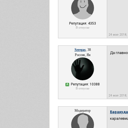
Репутация: 4353
В отпуске
24 мая 2018,
Seregas
, 38
Да главно
Россия, Яя
Репутация: 10388
А
В отпуске
24 мая 2018,
Модератор
Баракуда
каралевиш