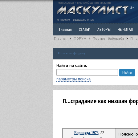
маносфера и место общения мужчин
18+
о проекте
рассказать о нас
Главная
СТАТЬИ
АВТОРЫ
НЕ ЧИТАЛ
Главная
ФОРУМ
Портрет бабораба
П...
Ветка: Расстаюсь или Развожусь. САНЧАС
Вет
Поиск по форуму
РАЗДЕЛ: Разное
УЧЕБНИК
ТРИЛОГИЯ
В
Найти на сайте:
параметры поиска
П...страдание как низшая фо
Баракуда-1973
, 52
Поясню, о