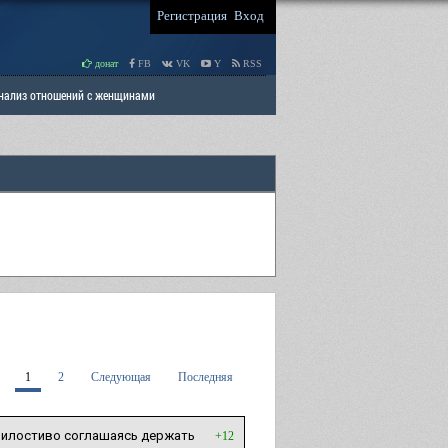
Регистрация
Вход
донат
FB
VK
Y
RSS
Анализ отношений с женщинами
 права мужчин
РАЗДЕЛ: Отцы и Дети
1
2
Следующая
Последняя
, милостиво соглашаясь держать
+12