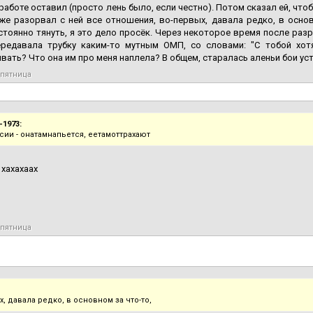
 работе оставил (просто лень было, если честно). Потом сказал ей, что
же разорвал с ней все отношения, во-первых, давала редко, в основ
стоянно тянуть, я это дело просёк. Через некоторое время после разр
ередавала трубку каким-то мутным ОМП, со словами: "С тобой хот
вать? Что она им про меня наплела? В общем, старалась аленьи бои ус
 пятница
-1973:
сии - онатамнапьется, еетамоттрахают
 хахахаах
 пятница
, давала редко, в основном за что-то,