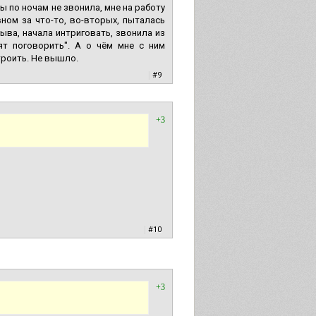
бы по ночам не звонила, мне на работу
ном за что-то, во-вторых, пыталась
ыва, начала интриговать, звонила из
ят поговорить". А о чём мне с ним
троить. Не вышло.
|
#9
+3
|
#10
+3