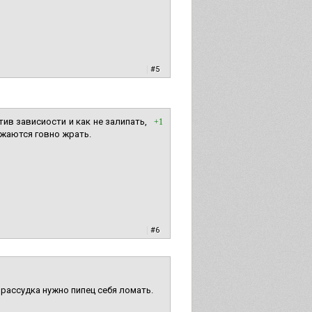
|
#5
ив зависиости и как не залипать,
+1
бижаются говно жрать.
|
#6
 рассудка нужно пипец себя ломать.