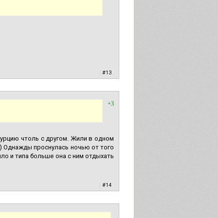
|
#13
+3
турцию чтоль с другом. Жили в одном
!) Однажды проснулась ночью от того
ило и типа больше она с ним отдыхать
|
#14