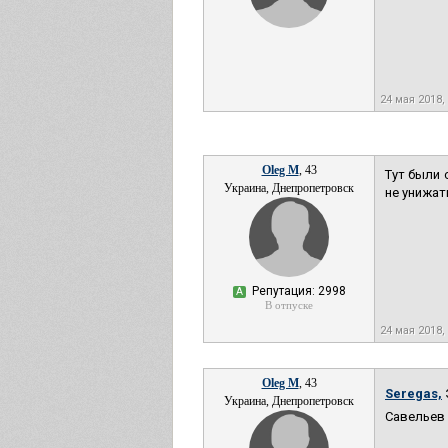
24 мая 2018,
Oleg M
, 43
Тут были 
Украина, Днепропетровск
не унижат
Репутация: 2998
А
В отпуске
24 мая 2018,
Oleg M
, 43
Seregas,
Украина, Днепропетровск
Савельев 