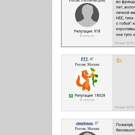
Россия, Ростов-на-Дону
во френдз
лет, воло
личной жи
НЕЕ, типа
с тобой" 
королевы 
Репутация: 978
она тупо з
В отпуске
24 мая 2018,
РТТ
, 47
Россия, Москва
Репутация: 18028
А
В отпуске
24 мая 2018,
simpleman
, 37
Пожалуй,
Россия, Москва
бессмысле