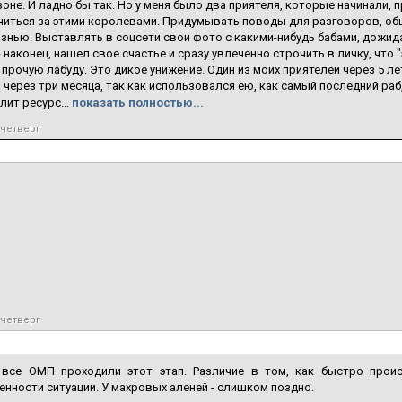
оне. И ладно бы так. Но у меня было два приятеля, которые начинали, п
читься за этими королевами. Придумывать поводы для разговоров, общ
знью. Выставлять в соцсети свои фото с какими-нибудь бабами, дожи
 - наконец, нашел свое счастье и сразу увлеченно строчить в личку, что 
и прочую лабуду. Это дикое унижение. Один из моих приятелей через 5 ле
через три месяца, так как использовался ею, как самый последний раб,
лит ресурс...
показать полностью...
 четверг
 четверг
 все ОМП проходили этот этап. Различие в том, как быстро прои
нности ситуации. У махровых аленей - слишком поздно.