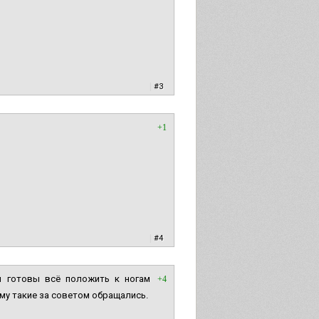
|
#3
+1
|
#4
и готовы всё положить к ногам
+4
му такие за советом обращались.