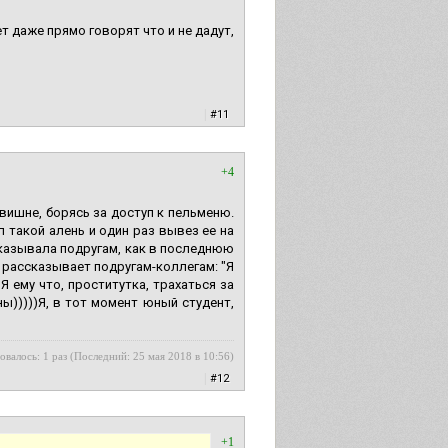
т даже прямо говорят что и не дадут,
|
#11
+4
вишне, борясь за доступ к пельменю.
 такой алень и один раз вывез ее на
ссказывала подругам, как в последнюю
а рассказывает подругам-коллегам: "Я
Я ему что, проститутка, трахаться за
ы)))))Я, в тот момент юный студент,
овалось: 1 раз (Последний: 25 мая 2018 в 10:56)
|
#12
+1