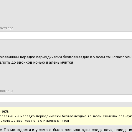
 четверг
олевишны нередко периодически безвозмездно во всем смыслах польз
влоть до звонков ночью и алень мчится
 пятница
-1973:
ролевишны нередко периодически безвозмездно во всем смыслах пользуют
 влоть до звонков ночью и алень мчится
е. По молодости и у самого было, звонила одна среди ночи, приедь из