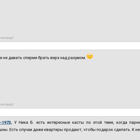
 четверг
е не давать сперме брать верх над разумом.
 четверг
-1973,
У Ника Б. есть интересные касты по этой теме, когда парн
ны. Есть случаи даже квартиры продают, чтобы подарок сделать. К не