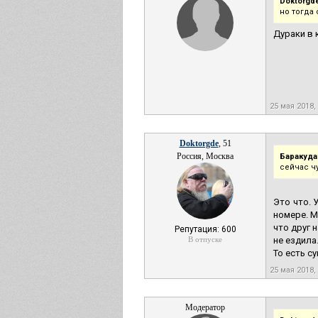
Doktorgde
но тогда
Дураки в 
25 мая 2018,
Doktorgde
, 51
Россия, Москва
Баракуда
сейчас чу
Это что. 
номере. М
что друг 
Репутация: 600
В отпуске
не ездила
То есть с
25 мая 2018,
Модератор