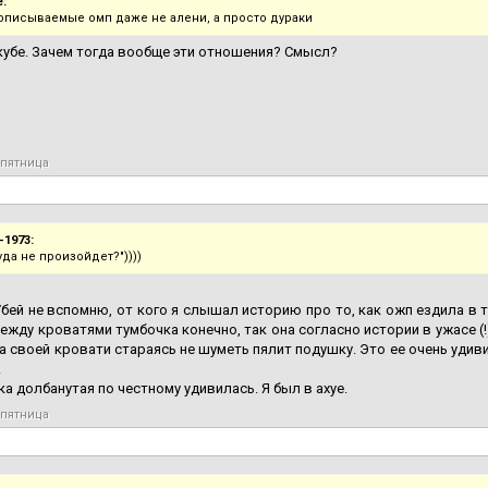
:
 описываемые омп даже не алени, а просто дураки
кубе. Зачем тогда вообще эти отношения? Смысл?
 пятница
-1973:
да не произойдет?"))))
Убей не вспомню, от кого я слышал историю про то, как ожп ездила в 
ежду кроватями тумбочка конечно, так она согласно истории в ужасе (
на своей кровати стараясь не шуметь пялит подушку. Это ее очень удив
.
ука долбанутая по честному удивилась. Я был в ахуе.
 пятница