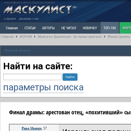
маносфера и место общения мужчин
18+
о проекте
рассказать о нас
Главная
СТАТЬИ
АВТОРЫ
НЕ ЧИТАЛ
НОВИЧКУ
ТОП-100
ФОР
Главная
ФОРУМ
Мужское Движение. За права мужчин!
Финал драмы:
Ветка: Расстаюсь или Развожусь. САНЧАС
Ветка: Наболевшее. Выскажись!
Р
Поиск по форуму
РАЗДЕЛ: Разное
УЧЕБНИК
ТРИЛОГИЯ
ВИТРИНА
КОПИЛКА
ОТНОШ
Найти на сайте:
параметры поиска
Финал драмы: арестован отец, «похитивший» сы
Papa Shango
, 57