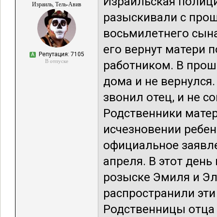
Израильская полици
Израиль, Тель-Авив
разыскивали с прош
восьмилетнего сына
его вернут матери 
Репутация: 7105
А
В отпуске
работником. В прош
дома и не вернулся.
звонил отец, и не с
Родственники мате
исчезновении ребен
официальное заявле
апреля. В этот ден
розыске Эмиля и Эл
распространили эти
Родственницы отца 