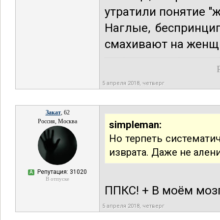
утратили понятие "
Наглые, беспринци
смахивают на женщи
5 апреля 2018, четверг
Закат
, 62
Россия, Москва
simpleman:
Но терпеть систематич
изврата. Даже не ален
Репутация: 31020
А
В отпуске
ППКС! + В моём моз
5 апреля 2018, четверг