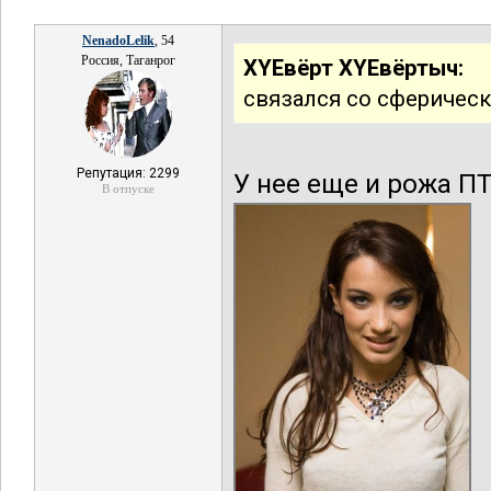
NenadoLelik
, 54
Россия, Таганрог
XYEвёрт XYEвёртыч:
связался со сферичес
Репутация: 2299
У нее еще и рожа П
В отпуске