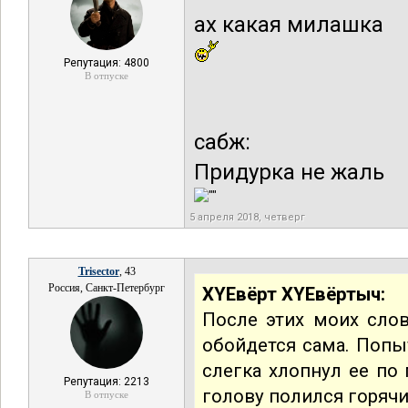
ах какая милашка
Репутация: 4800
В отпуске
сабж:
Придурка не жаль
5 апреля 2018, четверг
Trisector
, 43
Россия, Санкт-Петербург
XYEвёрт XYEвёртыч:
После этих моих слов 
обойдется сама. Попы
слегка хлопнул ее по 
Репутация: 2213
голову полился горячий
В отпуске