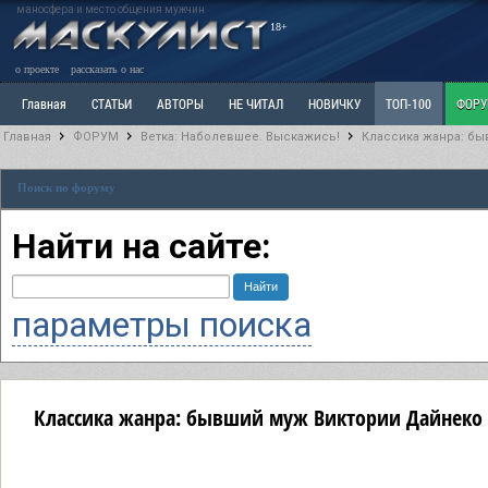
маносфера и место общения мужчин
18+
о проекте
рассказать о нас
Главная
СТАТЬИ
АВТОРЫ
НЕ ЧИТАЛ
НОВИЧКУ
ТОП-100
ФОР
Главная
ФОРУМ
Ветка: Наболевшее. Выскажись!
Классика жанра: бы
Ветка: Расстаюсь или Развожусь. САНЧАС
Ветка: Наболевшее. Выскажись!
Р
Поиск по форуму
РАЗДЕЛ: Разное
УЧЕБНИК
ТРИЛОГИЯ
ВИТРИНА
КОПИЛКА
ОТНОШ
Найти на сайте:
параметры поиска
Классика жанра: бывший муж Виктории Дайнеко р