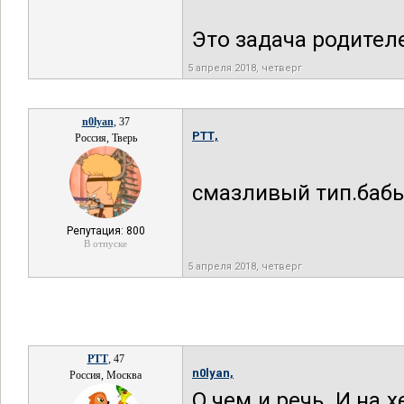
Это задача родител
5 апреля 2018, четверг
n0lyan
, 37
РТТ,
Россия, Тверь
смазливый тип.бабы
Репутация: 800
В отпуске
5 апреля 2018, четверг
РТТ
, 47
n0lyan,
Россия, Москва
О чем и речь. И на 