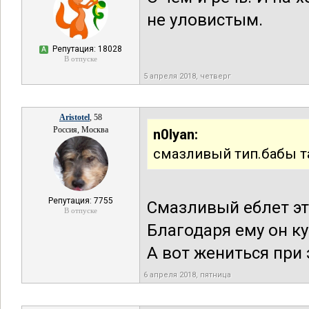
не уловистым.
Репутация: 18028
А
В отпуске
5 апреля 2018, четверг
Aristotel
, 58
Россия, Москва
n0lyan:
смазливый тип.бабы т
Репутация: 7755
Смазливый еблет эт
В отпуске
Благодаря ему он ку
А вот жениться при 
6 апреля 2018, пятница