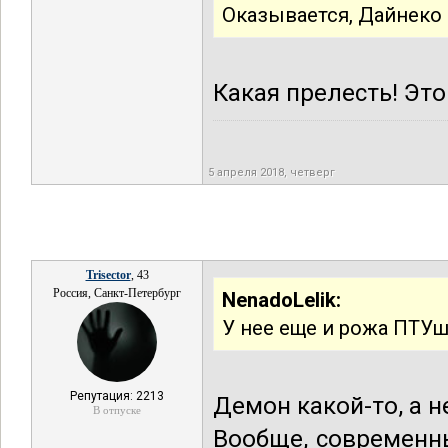
Оказывается, Дайнеко 
Какая прелесть! Эт
5 апреля 2018, четверг
Trisector
, 43
Россия, Санкт-Петербург
NenadoLelik:
У нее еще и рожа ПТУш
Репутация: 2213
Демон какой-то, а н
В отпуске
Вообще, современн