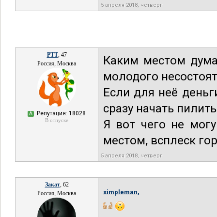
5 апреля 2018, четверг
РТТ
, 47
Каким местом дума
Россия, Москва
молодого несостоят
Если для неё деньг
сразу начать пилить
Репутация: 18028
А
В отпуске
Я вот чего не мог
местом, всплеск го
5 апреля 2018, четверг
Закат
, 62
simpleman,
Россия, Москва