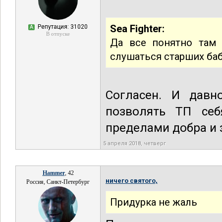
Sea Fighter:
Репутация: 31020
А
В отпуске
Да все понятно там 
слушаться старших баб
Согласен. И давн
позволять ТП себ
пределами добра и з
5 апреля 2018, четверг
Hammer
, 42
ничего святого,
Россия, Санкт-Петербург
Придурка не жаль