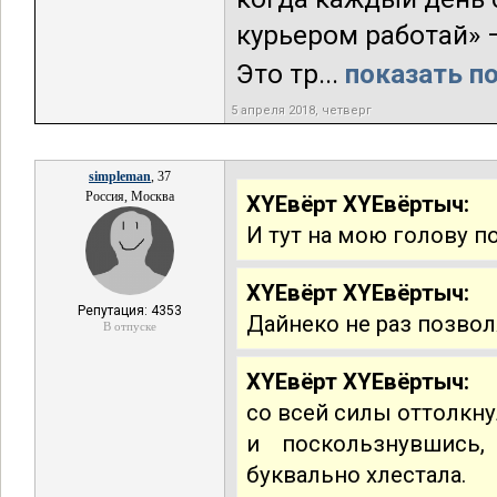
курьером работай» 
Это тр...
показать по
5 апреля 2018, четверг
simpleman
, 37
Россия, Москва
XYEвёрт XYEвёртыч:
И тут на мою голову п
XYEвёрт XYEвёртыч:
Репутация: 4353
Дайнеко не раз позво
В отпуске
XYEвёрт XYEвёртыч:
со всей силы оттолкну
и поскользнувшись,
буквально хлестала.