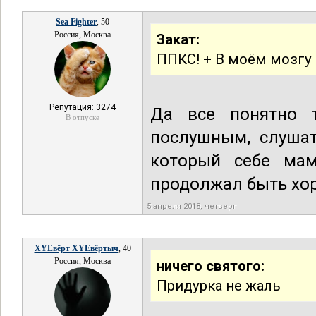
Sea Fighter
, 50
Россия, Москва
Закат:
ППКС! + В моём мозгу 
Репутация: 3274
Да все понятно 
В отпуске
послушным, слушат
который себе мам
продолжал быть хор
5 апреля 2018, четверг
XYEвёрт XYEвёртыч
, 40
Россия, Москва
ничего святого:
Придурка не жаль