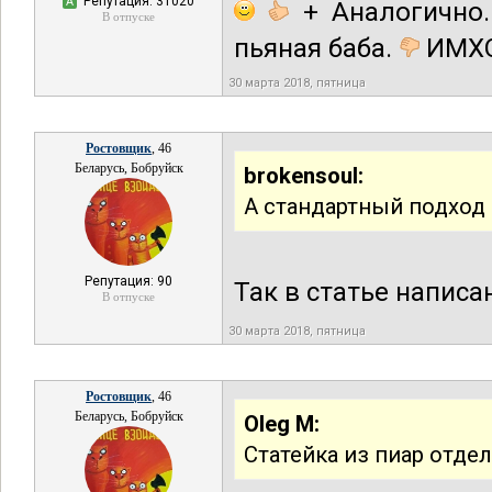
Репутация: 31020
А
+ Аналогично.
В отпуске
пьяная баба.
ИМХО
30 марта 2018, пятница
Ростовщик
, 46
Беларусь, Бобруйск
brokensoul:
А стандартный подход э
Репутация: 90
Так в статье написа
В отпуске
30 марта 2018, пятница
Ростовщик
, 46
Беларусь, Бобруйск
Oleg M:
Статейка из пиар отде