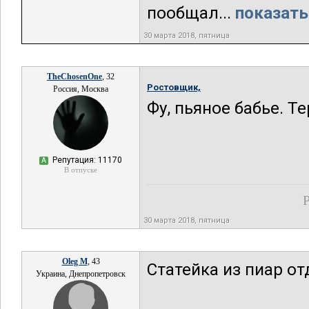
пообщал...
показать
30 марта 2018, пятница
TheChosenOne
, 32
Ростовщик,
Россия, Москва
Фу, пьяное бабье. Т
Репутация: 11170
А
В отпуске
Р
30 марта 2018, пятница
Oleg M
, 43
Статейка из пиар о
Украина, Днепропетровск