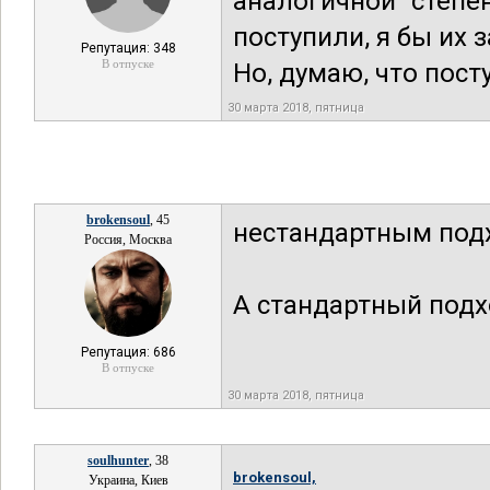
аналогичной степе
поступили, я бы их 
Репутация: 348
В отпуске
Но, думаю, что пост
30 марта 2018, пятница
brokensoul
, 45
нестандартным под
Россия, Москва
А стандартный подхо
Репутация: 686
В отпуске
30 марта 2018, пятница
soulhunter
, 38
brokensoul,
Украина, Киев