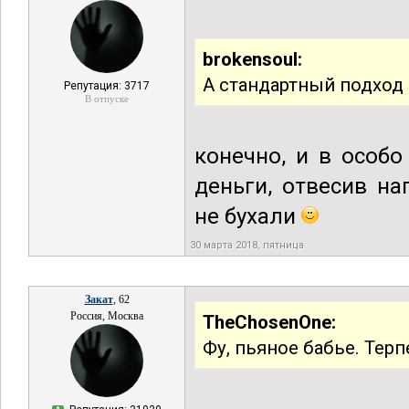
brokensoul:
А стандартный подход э
Репутация: 3717
В отпуске
конечно, и в особ
деньги, отвесив н
не бухали
30 марта 2018, пятница
Закат
, 62
Россия, Москва
TheChosenOne:
Фу, пьяное бабье. Терп