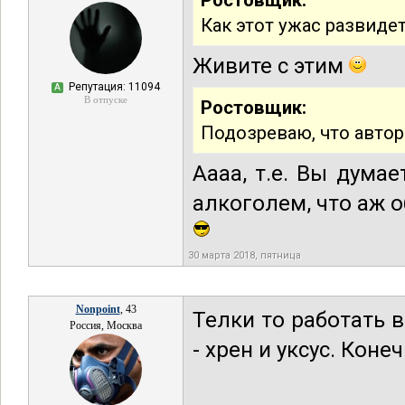
Ростовщик:
Как этот ужас развиде
Живите с этим
Репутация: 11094
А
В отпуске
Ростовщик:
Подозреваю, что автор
Аааа, т.е. Вы думае
алкоголем, что аж 
30 марта 2018, пятница
Nonpoint
, 43
Телки то работать в
Россия, Москва
- хрен и уксус. Кон