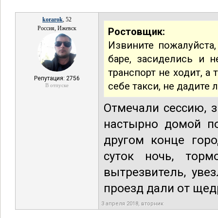
korarok
, 52
Россия, Ижевск
Ростовщик:
Извините пожалуйста
баре, засиделись и 
транспорт не ходит, а
Репутация: 2756
себе такси, не дадите
В отпуске
Отмечали сессию, з
настырно домой по
другом конце горо
суток ночь, торм
вытрезвитель, уве
проезд дали от щед
3 апреля 2018, вторник