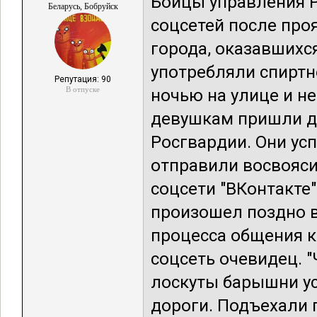
Бойцы управления Р
Беларусь, Бобруйск
соцсетей после про
города, оказавшихс
употребляли спиртн
Репутация: 90
В отпуске
ночью на улице и н
девушкам пришли д
Росгвардии. Они ус
отправили восвояси,
соцсети "ВКонтакте"
произошел поздно в
процесса общения 
соцсеть очевидец. "
лоскуты барышни ус
дороги. Подъехали 