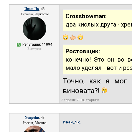
Иван_Чк
, 46
Украина, Черкассы
Crossbowman:
два кислых друга - хре
Репутация: 11094
А
В отпуске
Ростовщик:
конечно! Это он во в
мало уделял - вот и ре
Точно, как я мог
виновата?!
3 апреля 2018, вторник
Nonpoint
, 43
Иван_Чк,
Россия, Москва