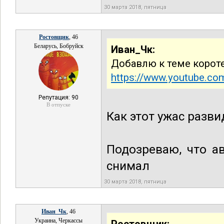
30 марта 2018, пятница
Ростовщик
, 46
Беларусь, Бобруйск
Иван_Чк:
Добавлю к теме корот
https://www.youtube.co
Репутация: 90
В отпуске
Как этот ужас разви
Подозреваю, что ав
снимал
30 марта 2018, пятница
Иван_Чк
, 46
Украина, Черкассы