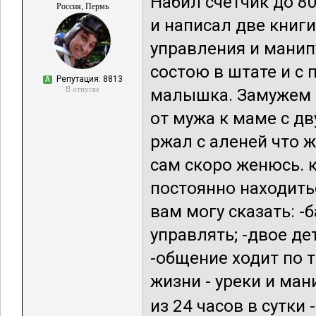
Набил счетчик до 8
Россия, Пермь
и написал две книги
управления и манип
состою в штате и с 
Репутация: 8813
А
В отпуске
малышка. Замужем и
от мужа к маме с дв
ржал с аленей что же
сам скоро женюсь. к
постоянно находить
вам могу сказать: -
управлять; -двое де
-общение ходит по т
жизни - уреки и ман
из 24 часов в сутки -