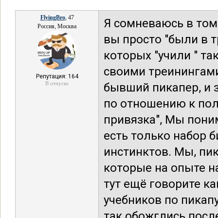
FlyingBro
, 47
Я сомневаюсь в том
Россия, Москва
вы просто "были в т
которых "учили " т
своими треинингами
Репутация: 164
В отпуске
бывший пикапер, и 
по отношению к по
привязка", Мы пони
есть только набор 
инстинктов. Мы, п
которые на опыте н
тут ещё говорите ка
учебников по пикап
так обожглись посл