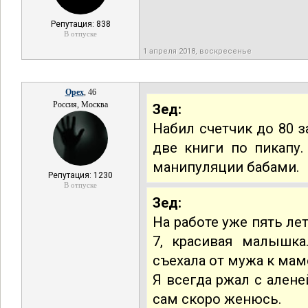
Репутация: 838
В отпуске
1 апреля 2018, воскресенье
Opex
, 46
Россия, Москва
Зед:
Набил счетчик до 80 з
две книги по пикапу.
манипуляции бабами.
Репутация: 1230
В отпуске
Зед:
На работе уже пять ле
7, красивая малышка
съехала от мужа к мам
Я всегда ржал с аленей
сам скоро женюсь.