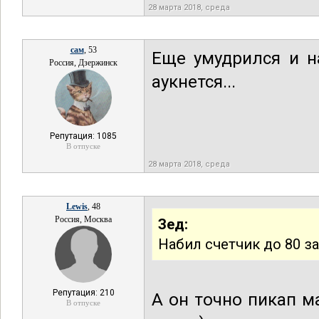
28 марта 2018, среда
сам
, 53
Еще умудрился и н
Россия, Дзержинск
аукнется...
Репутация: 1085
В отпуске
28 марта 2018, среда
Lewis
, 48
Россия, Москва
Зед:
Набил счетчик до 80 з
Репутация: 210
А он точно пикап м
В отпуске