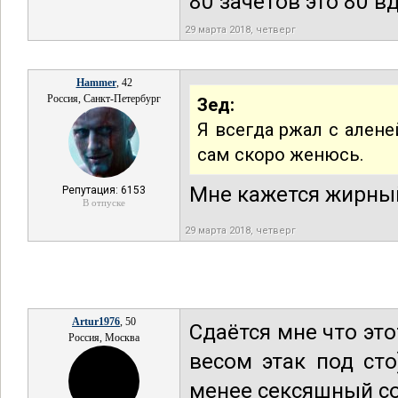
80 зачётов это 80 в
29 марта 2018, четверг
Hammer
, 42
Россия, Санкт-Петербург
Зед:
Я всегда ржал с аленей
сам скоро женюсь.
Мне кажется жирный
Репутация: 6153
В отпуске
29 марта 2018, четверг
Artur1976
, 50
Сдаётся мне что это
Россия, Москва
весом этак под сто
менее сексяшный со