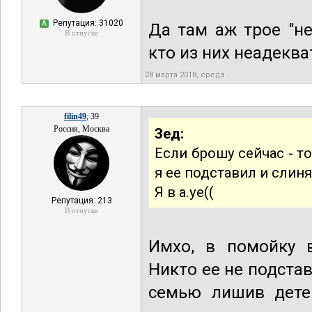
Репутация: 31020
А
Да там аж трое "не
В отпуске
кто из них неадеква
28 марта 2018, среда
filin49
, 39
Россия, Москва
Зед:
Если брошу сейчас - т
я ее подставил и слиня
Я в а.уе((
Репутация: 213
В отпуске
Имхо, в помойку вс
Никто ее не подста
семью лишив детей