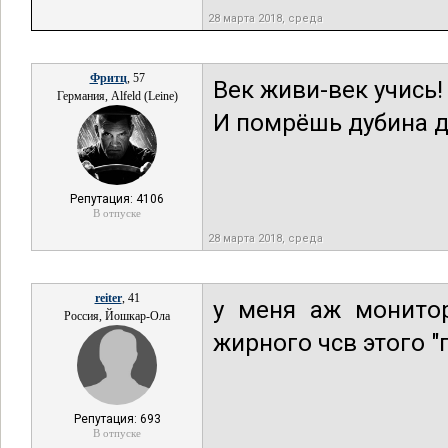
28 марта 2018, среда
Фритц
, 57
Век живи-век учись!
Германия, Alfeld (Leine)
И помрёшь дубина ду
Репутация: 4106
В отпуске
28 марта 2018, среда
reiter
, 41
у меня аж монито
Россия, Йошкар-Ола
жирного чсв этого "
Репутация: 693
В отпуске