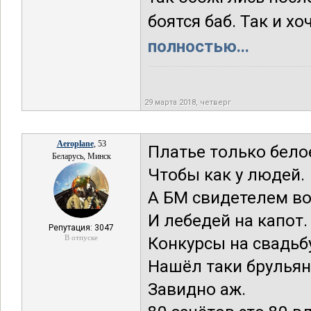
боятся баб. Так и хо
полностью...
29 марта 2018, четверг
Aeroplane
, 53
Платье только белое
Беларусь, Минск
Чтобы как у людей.
А БМ свидетелем во
И лебедей на капот.
Репутация: 3047
В отпуске
Конкурсы на свадьбу
Нашёл таки брульян
Завидно аж.