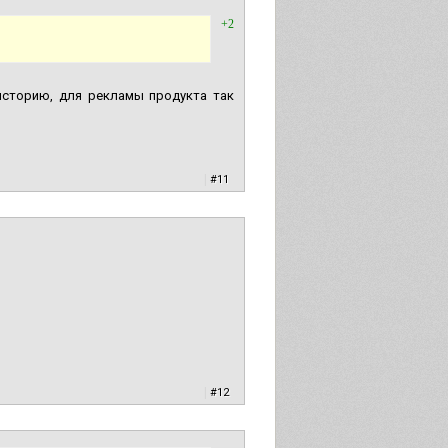
+2
историю, для рекламы продукта так
|
#11
|
#12