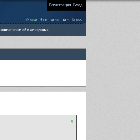
Регистрация
Вход
донат
FB
VK
Y
RSS
Анализ отношений с женщинами
 права мужчин
РАЗДЕЛ: Отцы и Дети
+8