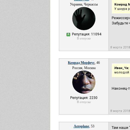
Украина, Черкассы
Комрад 
У шнура р
Режиссеро
Забудьте 
Репутация: 11094
А
В отпуске
8 марта 2018
Комрад Морфеус
, 46
Россия, Москва
Иван_Чк:
молодой 
Наконец-т
Репутация: 2230
В отпуске
8 марта 2018
Aeroplane
, 53
Там наши 