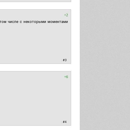
+2
 том числе с некоторыми моментами
|
#3
+6
|
#4