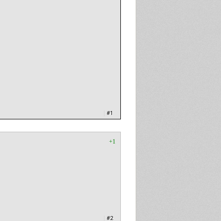
|
#1
+1
|
#2