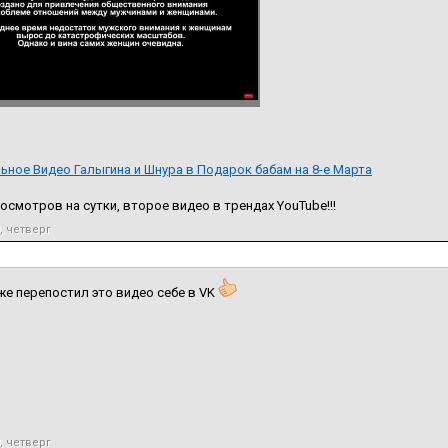
ное Видео Галыгина и Шнура в Подарок бабам на 8-е Марта
росмотров на сутки, второе видео в трендах YouTube!!!
, четверг
же перепостил это видео себе в VK
, четверг