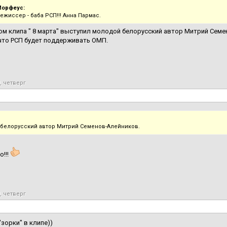
Морфеус:
ежиссер - баба РСП!!! Анна Пармас.
м клипа " 8 марта" выступил молодой белорусский автор Митрий Семе
что РСП будет поддерживать ОМП.
, четверг
белорусский автор Митрий Семенов-Алейников.
о!!!
, четверг
"зорки" в клипе))