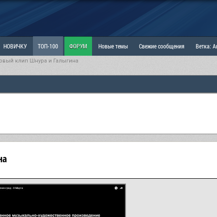
НОВИЧКУ
ТОП-100
ФОРУМ
Новые темы
Свежие сообщения
Ветка: 
овый клип Шнура и Галыгина
ка: Наболевшее. Выскажись!
РАЗДЕЛ: Мы и Женщины
РАЗДЕЛ: Маскулизм, МД и
ИТРИНА
КОПИЛКА
ОТНОШЕНИЯ
на