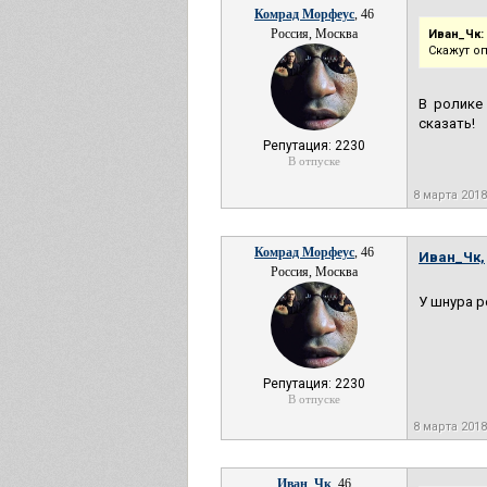
Комрад Морфеус
, 46
Россия, Москва
Иван_Чк:
Скажут о
В ролике
сказать!
Репутация: 2230
В отпуске
8 марта 2018
Комрад Морфеус
, 46
Иван_Чк,
Россия, Москва
У шнура р
Репутация: 2230
В отпуске
8 марта 2018
Иван_Чк
, 46