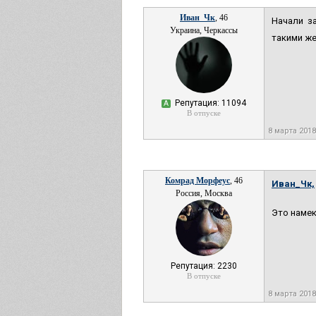
Иван_Чк
, 46
Начали з
Украина, Черкассы
такими же
Репутация: 11094
А
В отпуске
8 марта 2018
Комрад Морфеус
, 46
Иван_Чк,
Россия, Москва
Это намек
Репутация: 2230
В отпуске
8 марта 2018