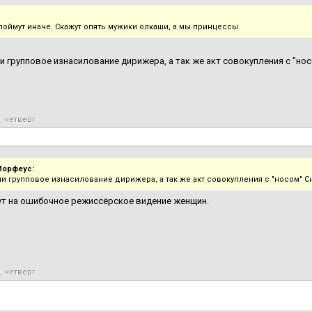
поймут иначе. Скажут опять мужики олкаши, а мы принцессы.
и групповое изнасилование дирижера, а так же акт совокупления с "носо
, четверг
Морфеус:
ли групповое изнасилование дирижера, а так же акт совокупления с "носом" Сн
т на ошибочное режиссёрское видение женщин.
, четверг