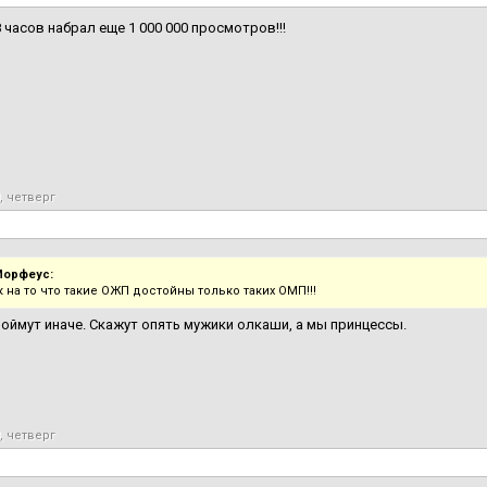
8 часов набрал еще 1 000 000 просмотров!!!
, четверг
Морфеус:
 на то что такие ОЖП достойны только таких ОМП!!!
оймут иначе. Скажут опять мужики олкаши, а мы принцессы.
, четверг