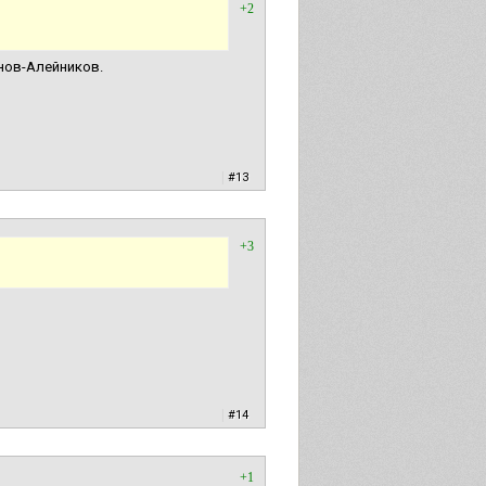
+2
нов-Алейников.
|
#13
+3
|
#14
+1