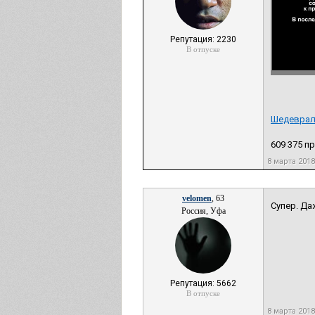
Репутация: 2230
В отпуске
Шедевраль
609 375 п
8 марта 2018
velomen
, 63
Супер. Да
Россия, Уфа
Репутация: 5662
В отпуске
8 марта 2018