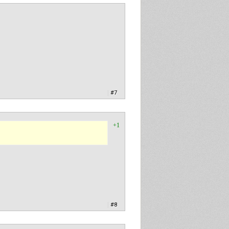
|
#7
+1
|
#8