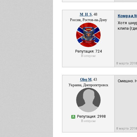
M_H_S
, 48
Комрад 
Россия, Ростов-на-Дону
Хотя шну
клипа (где
Репутация: 724
В отпуске
8 марта 2018
Oleg M
, 43
Смешно. Н
Украина, Днепропетровск
Репутация: 2998
А
В отпуске
8 марта 2018