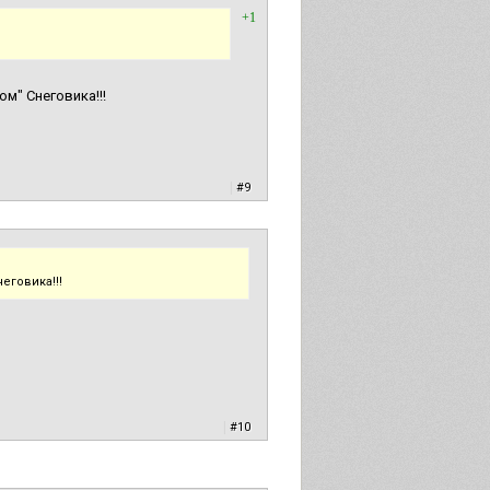
+1
м" Снеговика!!!
|
#9
еговика!!!
|
#10