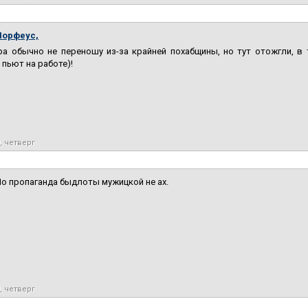
Морфеус,
ра обычно не переношу из-за крайней похабщины, но тут отожгли, в
 пьют на работе)!
, четверг
о пропаганда быдлоты мужицкой не ах.
, четверг