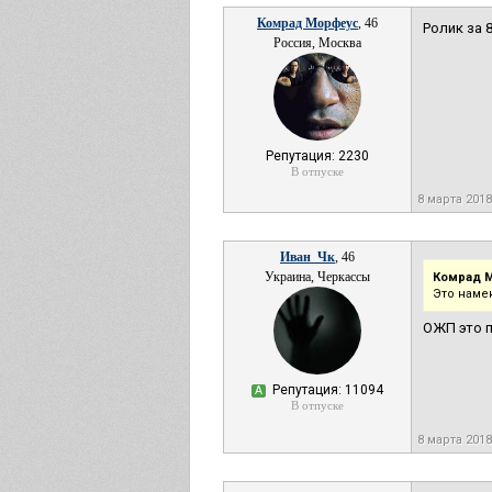
Комрад Морфеус
, 46
Ролик за 
Россия, Москва
Репутация: 2230
В отпуске
8 марта 2018
Иван_Чк
, 46
Украина, Черкассы
Комрад 
Это намек
ОЖП это п
Репутация: 11094
А
В отпуске
8 марта 2018