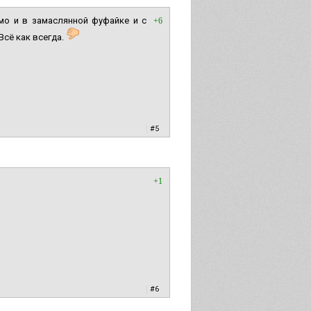
чмо и в замаслянной фуфайке и с
+6
Всё как всегда.
|
#5
+1
|
#6