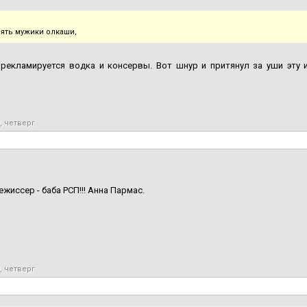
пять мужики олкаши,
 рекламируется водка и консервы. Вот шнур и притянул за уши эту 
, четверг
ежиссер - баба РСП!!! Анна Пармас.
, четверг