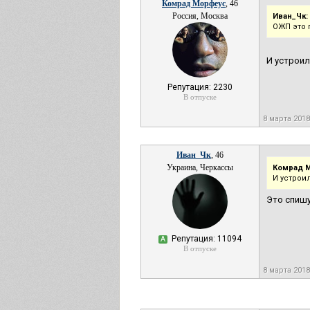
Комрад Морфеус
, 46
Россия, Москва
Иван_Чк:
ОЖП это 
И устроил
Репутация: 2230
В отпуске
8 марта 2018
Иван_Чк
, 46
Украина, Черкассы
Комрад 
И устрои
Это спишу
Репутация: 11094
А
В отпуске
8 марта 2018