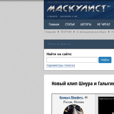
маносфера и место общения мужчин
18+
о проекте
рассказать о нас
Главная
СТАТЬИ
АВТОРЫ
НЕ ЧИТАЛ
Главная
ФОРУМ
О женщинах вообще
Н
Ветка: Расстаюсь или Развожусь. САНЧАС
Вет
Поиск по форуму
РАЗДЕЛ: Разное
УЧЕБНИК
ТРИЛОГИЯ
В
Найти на сайте:
параметры поиска
Новый клип Шнура и Галыги
Комрад Морфеус
, 46
Россия, Москва