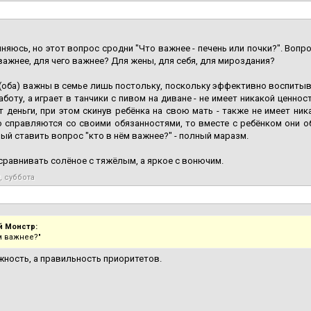
няюсь, но этот вопрос сродни "Что важнее - печень или почки?". Вопр
важнее, для чего важнее? Для жены, для себя, для мироздания?
(оба) важны в семье лишь постольку, поскольку эффективно воспитыв
аботу, а играет в танчики с пивом на диване - не имеет никакой ценнос
 деньги, при этом скинув ребёнка на свою мать - также не имеет ник
о справляются со своими обязанностями, то вместе с ребёнком они 
ый ставить вопрос "кто в нём важнее?" - полный маразм.
сравнивать солёное с тяжёлым, а яркое с вонючим.
, суббота
 Монстр:
м важнее?"
жность, а правильность приоритетов.