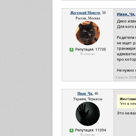
Жестокий Монстр
, 50
Иван_Чк,
Россия, Москва
Дико изви
Для кого 
Родители 
не ищет р
транжирит
Репутация: 17735
А
адекватн
В отпуске
про котор
Не нужно 
3 марта 2018
Иван_Чк
, 46
Украина, Черкассы
Жестокий
"кто в нё
Это не ва
Репутация: 11094
А
В отпуске