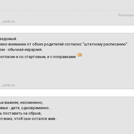
Редактиров
, суббота
 ведомый.
ено внимание от обоих родителей согласно "штатному расписанию".
ом - обычная иерархия.
согласен и со стартовым, и с поправками
, суббота
ьи важнее, несомненно,
емьи - дитя, одновременно..
ь поставить на обрыв,
ул вниз, чтоб сын остался жив..