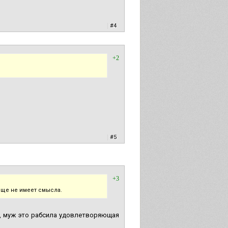
|
#4
+2
|
#5
+3
обще не имеет смысла.
а, муж это рабсила удовлетворяющая