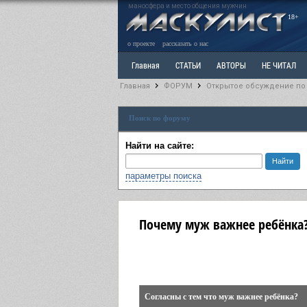
маносфера и место общения мужчин
18+
о проекте
рассказать о нас
Главная
СТАТЬИ
АВТОРЫ
НЕ ЧИТАЛ
Главная
ФОРУМ
Открытое обсуждение по
Ветка: Расстаюсь или Развожусь. САНЧАС
Вет
Поиск по форуму
РАЗДЕЛ: Разное
УЧЕБНИК
ТРИЛОГИЯ
В
Найти на сайте:
параметры поиска
Почему муж важнее ребёнка
Согласны с тем что муж важнее ребёнка?