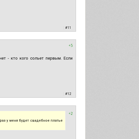
|
#11
+5
нет - кто кого сольет первым. Если
|
#12
+2
раз у меня будет свадебное платье