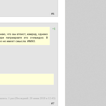
|
#6
+1
знаю, что вы атеист, камрад, однако
ри патриархате это очевидно. В
ще не имеет смысла. ИМХО.
алось: 1 раз (Последний: 20 июня 2018 в 12:43)
|
#7