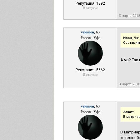
Репутация: 1392
В отпуске
3 марта 2018
velomen
, 63
Россия, Уфа
Иван_Чк:
Состарить
А чо? Так
Репутация: 5662
В отпуске
3 марта 2018
velomen
, 63
Россия, Уфа
Закат:
В матриа
В матриар
хотелки б