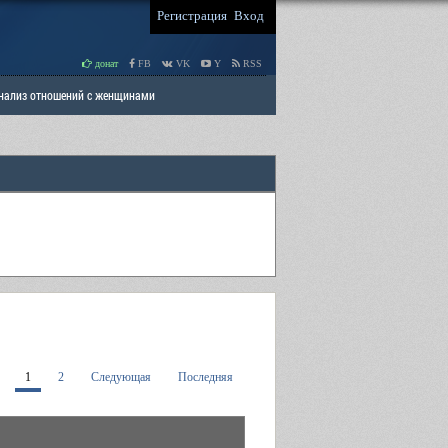
Регистрация
Вход
донат
FB
VK
Y
RSS
Анализ отношений с женщинами
 права мужчин
РАЗДЕЛ: Отцы и Дети
1
2
Следующая
Последняя