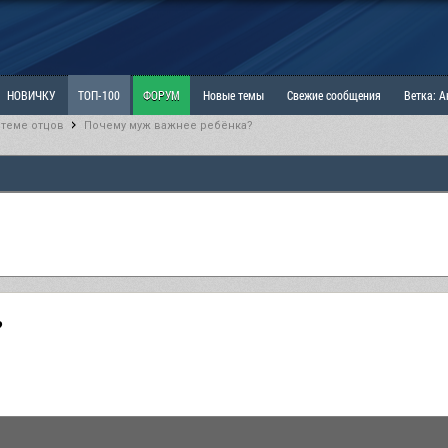
НОВИЧКУ
ТОП-100
ФОРУМ
Новые темы
Свежие сообщения
Ветка: 
 теме отцов
Почему муж важнее ребёнка?
ка: Наболевшее. Выскажись!
РАЗДЕЛ: Мы и Женщины
РАЗДЕЛ: Маскулизм, МД и
ИТРИНА
КОПИЛКА
ОТНОШЕНИЯ
?