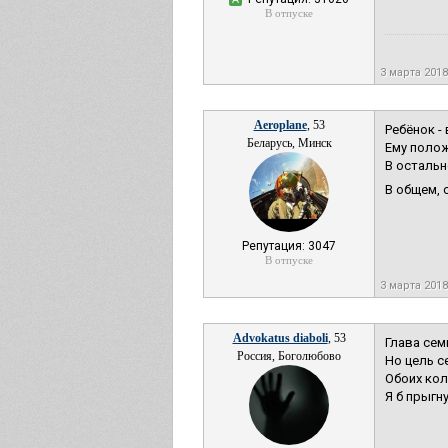
В отпуске
3 марта 2018
Aeroplane
, 53
Ребёнок -
Беларусь, Минск
Ему полож
В остальн
В общем, 
Репутация: 3047
В отпуске
3 марта 2018
Advokatus diaboli
, 53
Глава сем
Россия, Боголюбово
Но цель с
Обоих кол
Я б прыгн