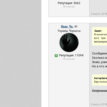
Репутация: 5662
В отпуске
3 марта 2018
Иван_Чк
, 46
Украина, Черкассы
Закат:
Я конечно
все три
матриарх
Сообщени
Репутация: 11094
А
Сколько м
В отпуске
Знаю, ран
Но а что 
Aeroplane
Ему поло
Сссукаааа
3 марта 2018