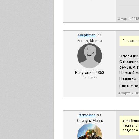
3 марта 2018
simpleman
, 37
Россия, Москва
Согласны
С позиции
С позиции
семье. А 
Репутация: 4353
Нормой ст
В отпуске
Недавно 
платье п
3 марта 2018
Aeroplane
, 53
Беларусь, Минск
simplema
Недавно 
подороже