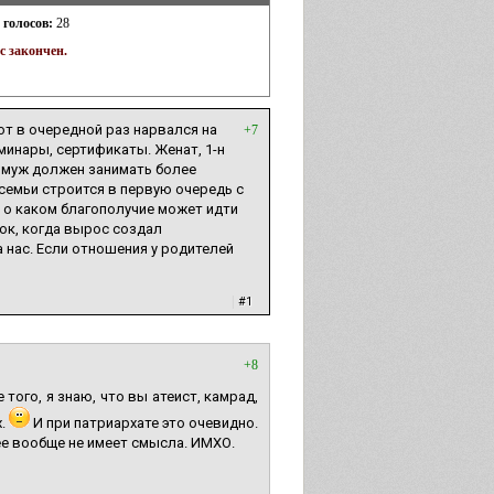
 голосов:
28
с закончен.
от в очередной раз нарвался на
+7
еминары, сертификаты. Женат, 1-н
ш муж должен занимать более
 семьи строится в первую очередь с
о о каком благополучие может идти
нок, когда вырос создал
 нас. Если отношения у родителей
|
#1
+8
того, я знаю, что вы атеист, камрад,
х.
И при патриархате это очевидно.
нее вообще не имеет смысла. ИМХО.