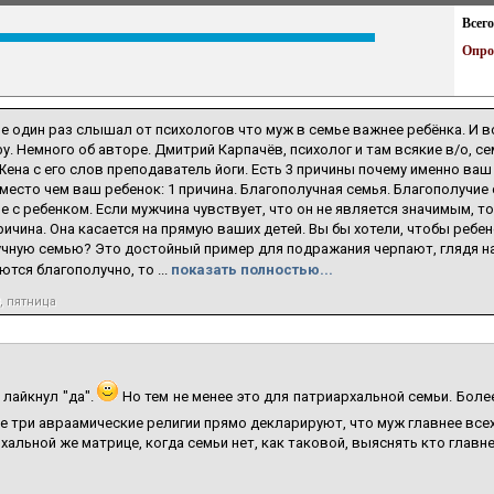
Всего
Опро
Не один раз слышал от психологов что муж в семье важнее ребёнка. И в
фу. Немного об авторе. Дмитрий Карпачёв, психолог и там всякие в/о, с
Жена с его слов преподаватель йоги. Есть 3 причины почему именно ва
место чем ваш ребенок: 1 причина. Благополучная семья. Благополучие
не с ребенком. Если мужчина чувствует, что он не является значимым, т
причина. Она касается на прямую ваших детей. Вы бы хотели, чтобы ребе
чную семью? Это достойный пример для подражания черпают, глядя на
тся благополучно, то ...
показать полностью...
, пятница
 лайкнул "да".
Но тем не менее это для патриархальной семьи. Более 
е три авраамические религии прямо декларируют, что муж главнее все
хальной же матрице, когда семьи нет, как таковой, выяснять кто глав