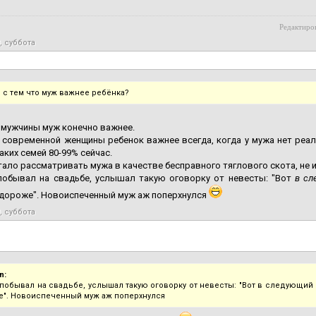
Редактиров
, суббота
 с тем что муж важнее ребёнка?
 мужчины муж конечно важнее.
 современной женщины ребенок важнее всегда, когда у мужа нет реал
таких семей 80-99% сейчас.
ало рассматривать мужа в качестве бесправного тяглового скота, не 
побывал на свадьбе, услышал такую оговорку от невесты: "Вот
в сл
одороже". Новоиспеченный муж аж поперхнулся
, суббота
n:
побывал на свадьбе, услышал такую оговорку от невесты: "Вот в следующий 
". Новоиспеченный муж аж поперхнулся