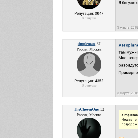
Я бы уже
Репутация: 3047
В отпуске
3 марта 2018
simpleman
, 37
Aeroplan
Россия, Москва
там муж -
Мне тепер
разойдутс
Примерно
Репутация: 4353
В отпуске
3 марта 2018
TheChosenOne
, 32
Россия, Москва
simplema
Недавно 
подороже