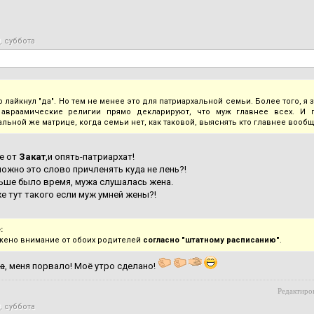
, суббота
 лайкнул "да". Но тем не менее это для патриархальной семьи. Более того, я 
 авраамические религии прямо декларируют, что муж главнее всех. И п
альной же матрице, когда семьи нет, как таковой, выяснять кто главнее вооб
е от
Закат
,и опять-патриархат!
ожно это слово причленять куда не лень?!
ьше было время, мужа слушалась жена.
же тут такого если муж умней жены?!
:
жено внимание от обоих родителей
согласно "штатному расписанию"
.
а
, меня порвало! Моё утро сделано!
Редактиров
, суббота