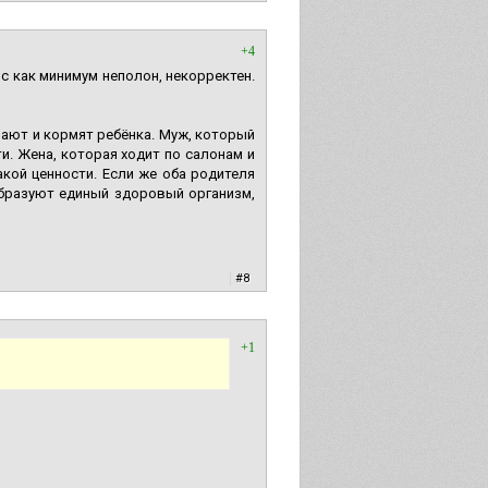
+4
ос как минимум неполон, некорректен.
ают и кормят ребёнка. Муж, который
ти. Жена, которая ходит по салонам и
акой ценности. Если же оба родителя
образуют единый здоровый организм,
|
#8
+1