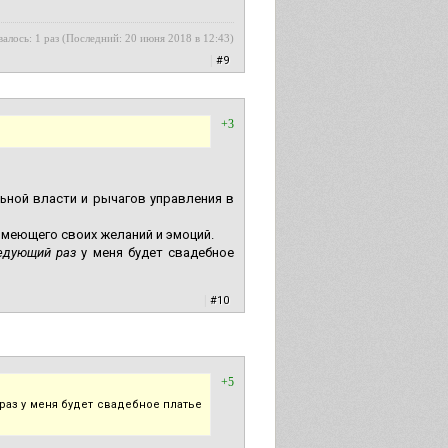
алось: 1 раз (Последний: 20 июня 2018 в 12:43)
|
#9
+3
ьной власти и рычагов управления в
имеющего своих желаний и эмоций.
едующий раз
у меня будет свадебное
|
#10
+5
раз у меня будет свадебное платье