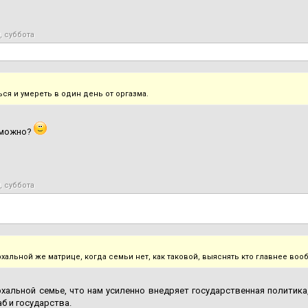
, суббота
ся и умереть в один день от оргазма.
 можно?
, суббота
рхальной же матрице, когда семьи нет, как таковой, выяснять кто главнее во
хальной семье, что нам усиленно внедряет государственная политик
аб и государства.