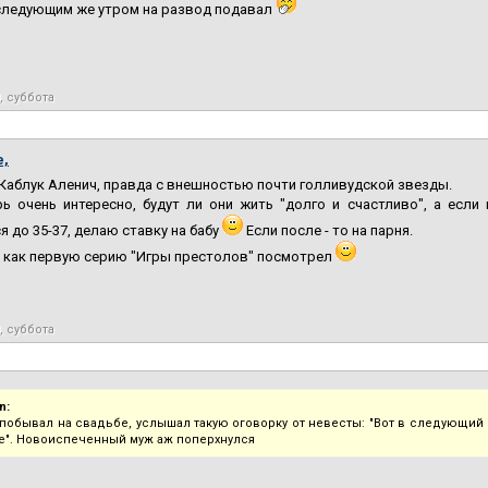
 следующим же утром на развод подавал
, суббота
e,
 Каблук Аленич, правда с внешностью почти голливудской звезды.
ь очень интересно, будут ли они жить "долго и счастливо", а если 
я до 35-37, делаю ставку на бабу
Если после - то на парня.
 как первую серию "Игры престолов" посмотрел
, суббота
n:
побывал на свадьбе, услышал такую оговорку от невесты: "Вот в следующий 
". Новоиспеченный муж аж поперхнулся