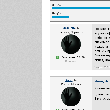
Да (25)
Нет (3)
Иван_Чк
, 46
[ссылка] 
Украина, Черкассы
эту же ин
ребёнок. 
значимое 
мужем, а 
речь?! 2 
благополу
Репутация: 11094
А
складываю
В отпуске
2 марта 2018
Закат
, 62
Иван_Чк,
Россия, Москва
Я конечно
однако вс
В матриар
Репутация: 31020
А