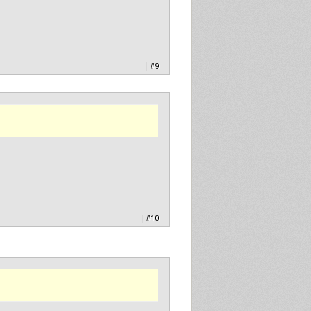
|
#9
|
#10