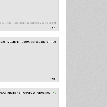
ось: 1 раз (Последний: 28 февраля 2018 в 11:50)
|
#7
ылся медным тазом. Вы ждали от неё
|
#8
ереливать из пустого в порожнее
+1