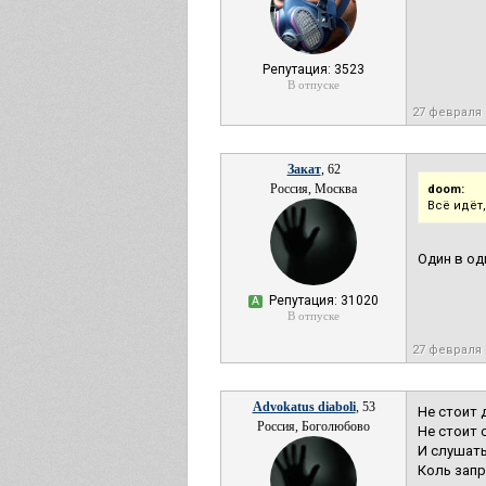
Репутация: 3523
В отпуске
27 февраля 
Закат
, 62
Россия, Москва
doom:
Всё идёт
Один в од
Репутация: 31020
А
В отпуске
27 февраля 
Advokatus diaboli
, 53
Не стоит 
Россия, Боголюбово
Не стоит 
И слушать
Коль запр