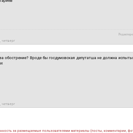
тариев
Редактиро
, четверг
ова обострение? Вроде бы госдумовская депутатша не должна испыты
ах
, четверг
енность за размещаемые пользователями материалы (посты, комментарии, фо