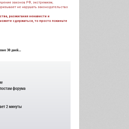
рушение законов РФ, экстремизм,
призывает не нарушать законодательство
тва, разжигания ненависти и
 можете сдержаться, то просто покиньте
ее 30 дней...
ме
 постам форума
ает 2 минуты