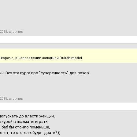
2018, вторник
, короче, в направлении западной Duluth model.
ин. Вся эта пурга про "суверенность" для лохов.
2018, вторник
допускать до власти женщин,
с курой в шахматы играть,
 баб бы стоило поменьше,
етят, то кто ж их будет драть?))