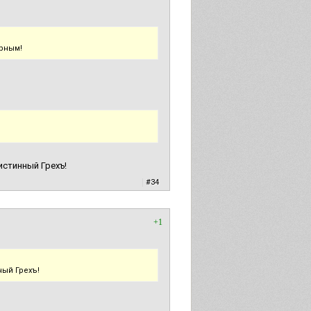
арным!
истинный Грехъ!
|
#34
+1
ный Грехъ!