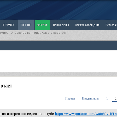
НОВИЧКУ
ТОП-100
ФОРУМ
Новые темы
Свежие сообщения
Ветка: 
ажись!
Секс мошенницы. Как это работает
ка: Наболевшее. Выскажись!
РАЗДЕЛ: Мы и Женщины
РАЗДЕЛ: Маскулизм, МД и
ИТРИНА
КОПИЛКА
ОТНОШЕНИЯ
ботает
Первая
Предыдущая
1
2
я на интересное видео на ютубе
https://www.youtube.com/watch?v=fPL