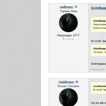
soulhunter
, 38
GrimReap
Украина, Киев
GrimReape
Окропляю
благосла
Репутация: 3717
В отпуске
И чтоб "м
GrimReape
Только, 
Клятвенно
15 февраля 
GrimReaper
, 48
Россия, Смоленск
soulhunte
И чтоб "
Ну он же 