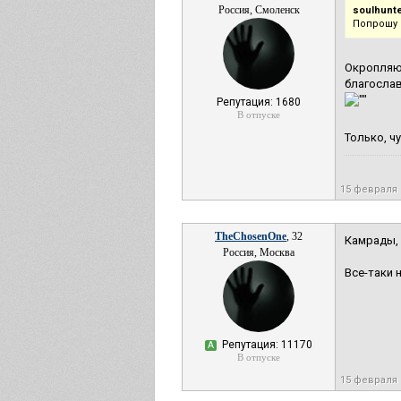
Россия, Смоленск
soulhunte
Попрошу 
Окропляю
благослав
Репутация: 1680
В отпуске
Только, ч
15 февраля 
TheChosenOne
, 32
Камрады, 
Россия, Москва
Все-таки 
Репутация: 11170
А
В отпуске
15 февраля 