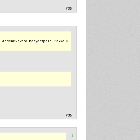
|
#35
я Аппенинскаго полуострова Рокко и
|
#36
+1