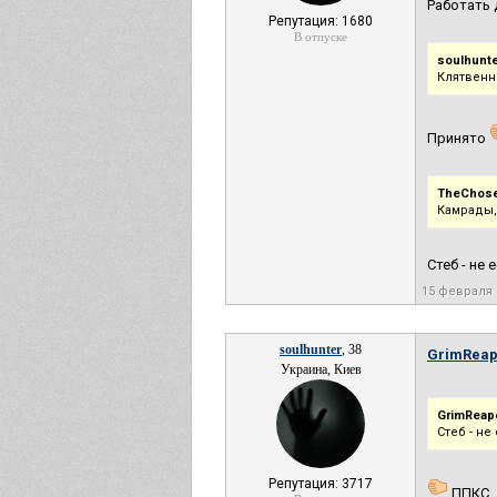
Работать 
Репутация: 1680
В отпуске
soulhunte
Клятвенн
Принято
TheChos
Камрады,
Стеб - не
15 февраля 
soulhunter
, 38
GrimReap
Украина, Киев
GrimReape
Стеб - н
Репутация: 3717
ППКС