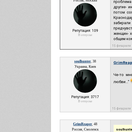
Россия, Москва
проблема
другие- и
потом со
Краснодар
забирали 
предчувст
Репутация: 109
женщин- х
В отпуске
общем ком
15 февраля 
soulhunter
, 38
GrimReap
Украина, Киев
Че-то мн
любви..."
Репутация: 3717
В отпуске
15 февраля 
GrimReaper
, 48
Россия, Смоленск
soulhunte