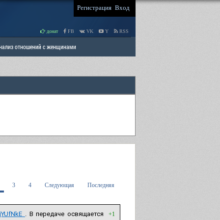
Регистрация
Вход
донат
FB
VK
Y
RSS
Анализ отношений с женщинами
 права мужчин
РАЗДЕЛ: Отцы и Дети
3
4
Следующая
Последняя
njYUfNkE
. В передаче освящается
+1