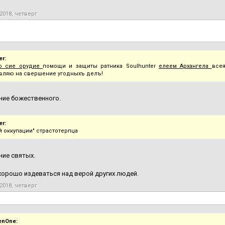
2018, четверг
r:
ю сие орудие
помощи и защиты ратника Soulhunter
елеем Архангела
все
вляю на свершение угодныхъ делъ!
ние божественного.
r:
й оккупации" страстотерпца
ие святых.
хорошо издеваться над верой других людей.
2018, четверг
enOne: