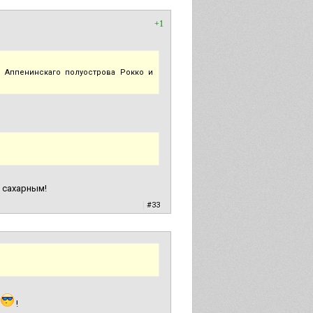
+1
 Аппенинскаго полуострова Рокко и
м сахарным!
|
#33
а
!