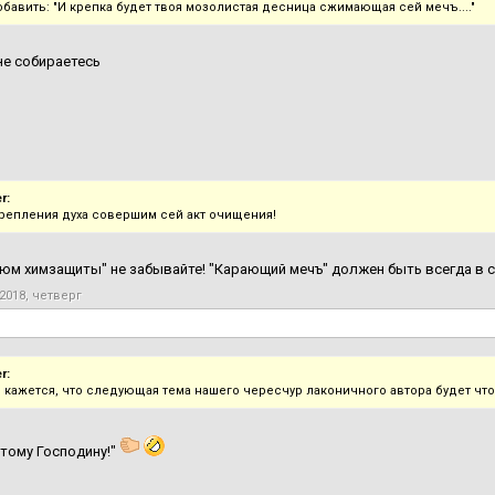
обавить: "И крепка будет твоя мозолистая десница сжимающая сей мечъ...."
не собираетесь
r:
крепления духа совершим сей акт очищения!
юм химзащиты" не забывайте! "Карающий мечъ" должен быть всегда в ст
2018, четверг
r:
 кажется, что следующая тема нашего чересчур лаконичного автора будет что-
этому Господину!"