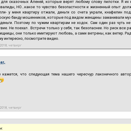
 для сказочных Аленей, которые верят любому слову пилотки. Я их 
нвалиды, НО...какое то чувство безопастности и жизненный опыт дол
пли- у меня квартиру отжали, деньги со счета украли, кнафелин по
скую банду мошенников, которые под видом женщины заманивали мужч
деньги. Поэтому по чужим квартирам не ходок. Сам один раз чуть н
вие. Не поехал . Встречи только у себя, так безопаснее. Но риск все р
ищницы, они только имитируют любовь, а сами ветрены, как ветер. Рад
у интересно, посмотрите видео.
2018, четверг
er,
е кажется, что следующая тема нашего чересчур лаконичного автор
2018, четверг
r: