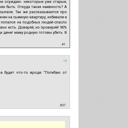
не осуждаю- некоторые уже старые,
жен быть. Откуда такая наивность? А
дсыпали. Так же рассказывается про
ин на сьемную квартиру, избивали и
е попался на подобных людей-спасло
авно есть. Доверяй, но проверяй! 90%
и денег маму родную готовы убить. В
|
#1
+1
а будет что-то вроде: "Погибаю от
|
#27