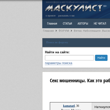
маносфера и место общения мужчин
18+
о проекте
рассказать о нас
Главная
СТАТЬИ
АВТОРЫ
НЕ ЧИТАЛ
Главная
ФОРУМ
Ветка: Наболевшее. Выск
Ветка: Расстаюсь или Развожусь. САНЧАС
Вет
Поиск по форуму
РАЗДЕЛ: Разное
УЧЕБНИК
ТРИЛОГИЯ
В
Найти на сайте:
параметры поиска
Секс мошенницы. Как это ра
kamatael
, 36
Наткнулс