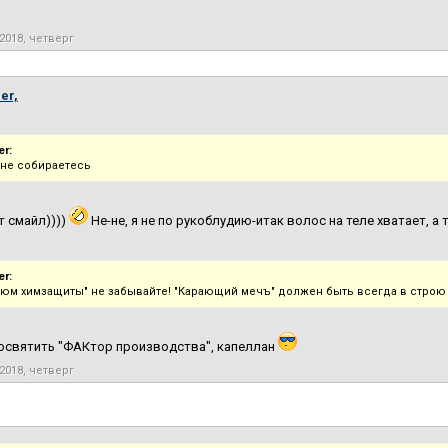
2018, четверг
er,
r:
 не собираетесь
т смайл))))
Не-не, я не по рукоблудию-итак волос на теле хватает, а
r:
тюм химзащиты" не забывайте! "Карающий мечъ" должен быть всегда в строю и
освятить "ФАКтор производства", капеллан
2018, четверг