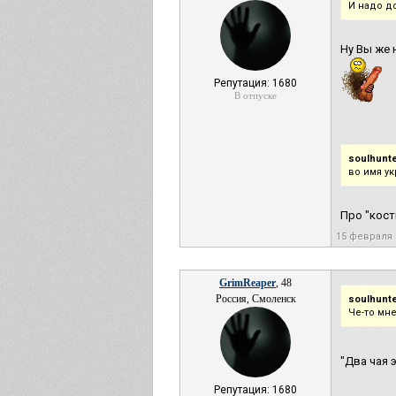
И надо д
Ну Вы же 
Репутация: 1680
В отпуске
soulhunte
во имя у
Про "кост
15 февраля 
GrimReaper
, 48
Россия, Смоленск
soulhunte
Че-то мне
"Два чая 
Репутация: 1680