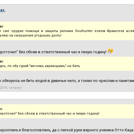
er,
r:
 сие орудие помощи и защиты ратника Soulhunter елеем Архангела всея
вляю на свершение угодныхъ делъ!
ироточил" без сбоев в ответственный час и лихую годину!
r:
чуръ, по лбу гурий "мечомъ карающимъ" не бить
 обязуюсь не бить елдой в девичье чело, а токмо по чреслам и ланита
2018, четверг
r:
мироточил" без сбоев в ответственный час и лихую годину!
окропленъ и благословленъ, да с легкой руки верного ученика Отто Кац