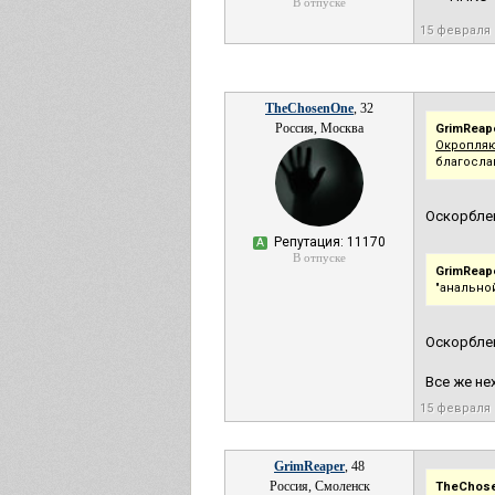
В отпуске
15 февраля 
TheChosenOne
, 32
Россия, Москва
GrimReape
Окропля
благосла
Оскорбле
Репутация: 11170
А
В отпуске
GrimReape
"анально
Оскорблен
Все же не
15 февраля 
GrimReaper
, 48
Россия, Смоленск
TheChos