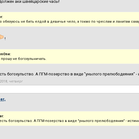
должен аки швейцарские часы!
r:
о обязуюсь не бить елдой в девичье чело, а токмо по чреслам и ланитам сах
!
enOne:
 прошу не богохульничать.
 есть богохульство. А ПГМ-позерство в виде "унылого прелюбодеяния" - 
2018, четверг
er,
r:
е есть богохульство. А ПГМ-позерство в виде "унылого прелюбодеяния" - истин