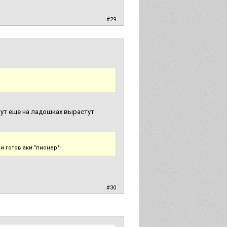
|
#29
 тут еще на ладошках вырастут
 готов аки "пионер"!
|
#30