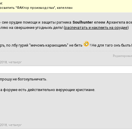
r:
освятить "ФАКтор производства", капеллан
 сие орудие помощи и защиты ратника
Soulhunter
елеем Архангела все
ляю на свершение угодныхъ делъ! (
распечатать и наклеить на орудие
)
уръ, по лбу гурий "мечомъ карающимъ" не бить
! Не для таго онъ былъ
Редактировал
2018, четверг
прошу не богохульничать.
на форуме есть действительно верующие христиане.
2018, четверг