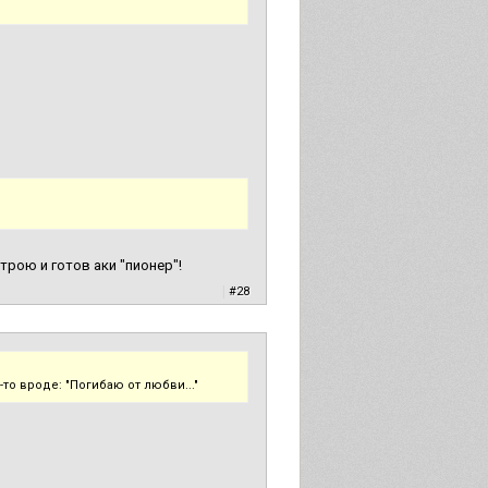
рою и готов аки "пионер"!
|
#28
то вроде: "Погибаю от любви..."