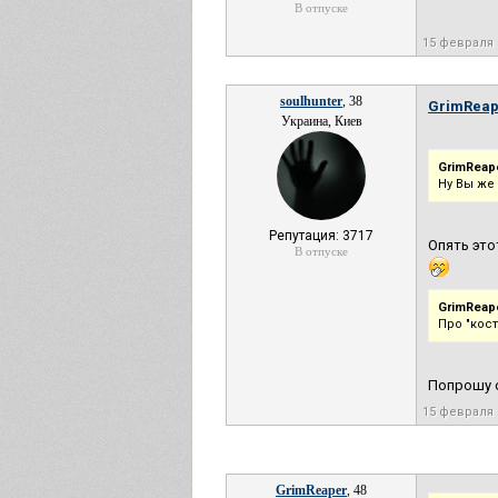
В отпуске
15 февраля 
soulhunter
, 38
GrimReap
Украина, Киев
GrimReape
Ну Вы же
Репутация: 3717
Опять это
В отпуске
GrimReape
Про "кос
Попрошу 
15 февраля 
GrimReaper
, 48