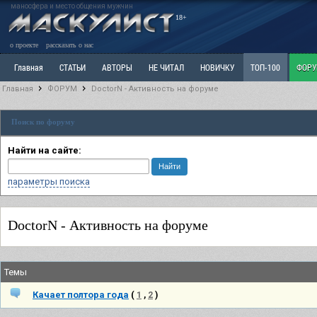
маносфера и место общения мужчин
18+
о проекте
рассказать о нас
Главная
СТАТЬИ
АВТОРЫ
НЕ ЧИТАЛ
НОВИЧКУ
ТОП-100
ФОР
Главная
ФОРУМ
DoctorN - Активность на форуме
Ветка: Расстаюсь или Развожусь. САНЧАС
Ветка: Наболевшее. Выскажись!
Р
Поиск по форуму
РАЗДЕЛ: Разное
УЧЕБНИК
ТРИЛОГИЯ
ВИТРИНА
КОПИЛКА
ОТНОШ
Найти на сайте:
параметры поиска
DoctorN - Активность на форуме
Темы
Качает полтора года
(
1
,
2
)