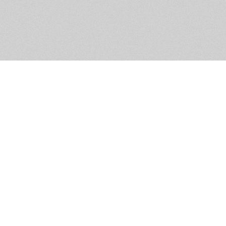
Помощь и контакты
Дружественны
Пользовательское соглашение
Мужское Движ
Емайл - info@masculist.ru
сёт ответственность за размещаемые пользователями материалы. Мнение авто
ещённых на страницах сайта, могут не совпадать с мнениями и позицией реда