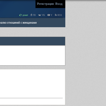
Регистрация
Вход
донат
FB
VK
Y
RSS
Анализ отношений с женщинами
 права мужчин
РАЗДЕЛ: Отцы и Дети