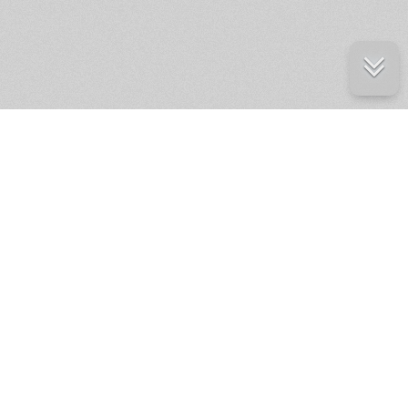
е ресурсы
ение России
ров статей и комментариев,
кции.