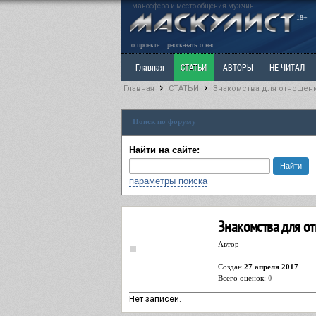
маносфера и место общения мужчин
18+
о проекте
рассказать о нас
Главная
СТАТЬИ
АВТОРЫ
НЕ ЧИТАЛ
Главная
СТАТЬИ
Знакомства для отношен
Ветка: Расстаюсь или Развожусь. САНЧАС
Вет
Поиск по форуму
РАЗДЕЛ: Разное
УЧЕБНИК
ТРИЛОГИЯ
В
Найти на сайте:
параметры поиска
Знакомства для о
Автор -
Cоздан
27 апреля 2017
Всего оценок:
0
Нет записей.