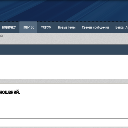
НОВИЧКУ
ТОП-100
ФОРУМ
Новые темы
Свежие сообщения
Ветка: 
ий.
ка: Наболевшее. Выскажись!
РАЗДЕЛ: Мы и Женщины
РАЗДЕЛ: Маскулизм, МД и
ИТРИНА
КОПИЛКА
ОТНОШЕНИЯ
тношений.