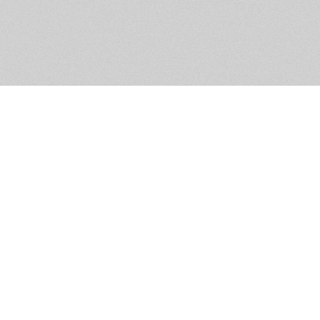
Обратная связь
Предложения по функционалу
Администрация сайта не не
разм