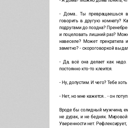
- А дома? Можно дома понять, чт
- Дома... Ты превращаешься в
говорить в другую комнату? Ка
подругами до поздна? Пренебрег
и поцеловать лишний раз? Может
навеселе? Может прекратила и
заметно? - скороговоркой выдал
- Да, всё она делает как надо
постоянно кто-то клеится.
- Ну, допустим. И чего? Тебе хот
- Нет, но мне кажется… - он потуп
Вроде бы солидный мужчина, ем
не дурак, и не бедняк. Мировой 
Уверенности нет. Рефлексирует, 