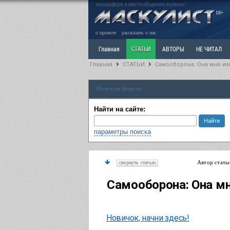
маносфера и место общения мужчин
18+
о проекте
рассказать о нас
Главная
СТАТЬИ
АВТОРЫ
НЕ ЧИТАЛ
Главная
СТАТЬИ
Самооборона: Она мне из
Ветка: Расстаюсь или Развожусь. САНЧАС
Вет
Поиск по форуму
РАЗДЕЛ: Разное
УЧЕБНИК
ТРИЛОГИЯ
В
Найти на сайте:
параметры поиска
Автор стать
свернуть статью
Самооборона: Она м
Новичок, начни здесь!