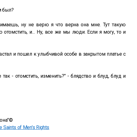
м был?
имаешь, ну не верю я что верна она мне. Тут такую
 отомстить, и… Ну, все же мы люди. Если я могу, то и
я встал и пошел к улыбчивой особе в закрытом платье с
е так - отомстить, изменить?" - блядство и блуд, блуд и
рона"©
e Saints of Men's Rights