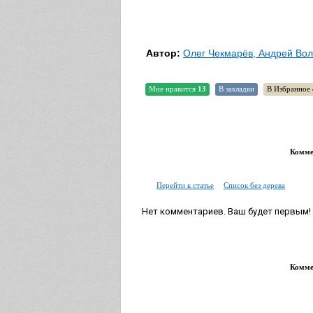
Автор:
Олег Чекмарёв, Андрей Вол
Мне нравится
13
В закладки
В Избранное 
Коммен
Перейти к статье
Список без дерева
Нет комментариев. Ваш будет первым!
Коммен