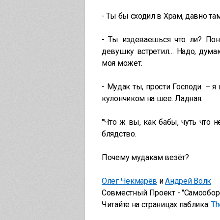
- Ты бы сходил в Храм, давно та
- Ты издеваешься что ли? Пон
девушку встретил… Надо, думаю
моя может.
- Мудак ты, прости Господи. – 
кулончиком на шее. Ладная.
"Что ж вы, как бабы, чуть что н
блядство.
Почему мудакам везёт?
Олег Чекмарёв
и
Андрей Волк
Совместный Проект - "Самообо
Читайте на страницах паблика:
Th