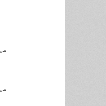
дней...
дней...