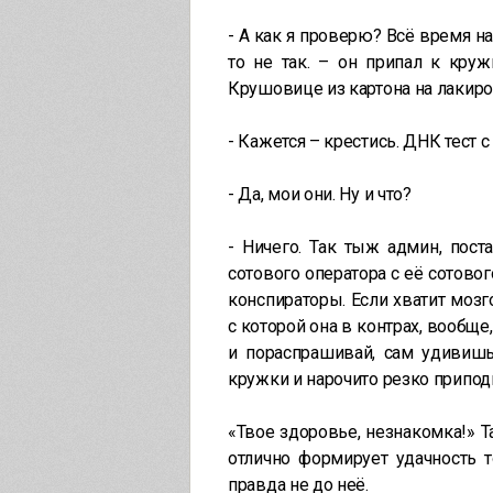
- А как я проверю? Всё время на
то не так. – он припал к кру
Крушовице из картона на лакиро
- Кажется – крестись. ДНК тест 
- Да, мои они. Ну и что?
- Ничего. Так тыж админ, пост
сотового оператора с её сотовог
конспираторы. Если хватит моз
с которой она в контрах, вообще
и пораспрашивай, сам удивишь
кружки и нарочито резко приподн
«Твое здоровье, незнакомка!» Та
отлично формирует удачность т
правда не до неё.