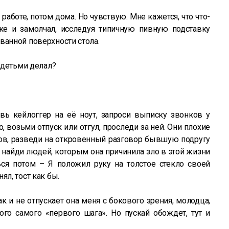
 работе, потом дома. Но чувствую. Мне кажется, что что-
жке и замолчал, исследуя типичную пивную подставку
ванной поверхности стола.
с детьми делал?
авь кейлоггер на её ноут, запроси выписку звонков у
о, возьми отпуск или отгул, проследи за ней. Они плохие
гов, разведи на откровенный разговор бывшую подругу
, найди людей, которым она причинила зло в этой жизни
ся потом – Я положил руку на толстое стекло своей
ял, тост как бы.
к и не отпускает она меня с бокового зрения, молодца,
ого самого «первого шага». Но пускай обождет, тут и