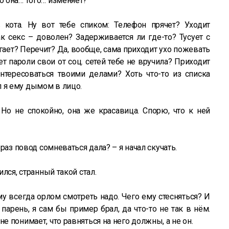
о она… того… изменяет?
 кота. Ну вот тебе спиком: Телефон прячет? Уходит
к секс – доволен? Задерживается ли где-то? Тусует с
ает? Перечит? Да, вообще, сама приходит ухо пожевать
 пароли свои от соц. сетей тебе не вручила? Приходит
нтересоваться твоими делами? Хоть что-то из списка
 я ему дымом в лицо.
. Но не спокойно, она же красавица. Спорю, что к ней
ь раз повод сомневаться дала? – я начал скучать.
ился, странный такой стал.
у всегда орлом смотреть надо. Чего ему стесняться? И
парень, я сам бы пример брал, да что-то не так в нём.
не понимает, что равняться на него должны, а не он.