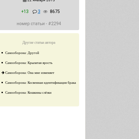
22 января 2015
+13
3
8675
номер статьи - #2294
Другие статьи автора
Самооборона: Другой
Самооборона: Крылатая ярость
Самооборона: Она мне изменяет
Самооборона: Косвенная идентификация брака
Самооборона: Кошкины слёзки