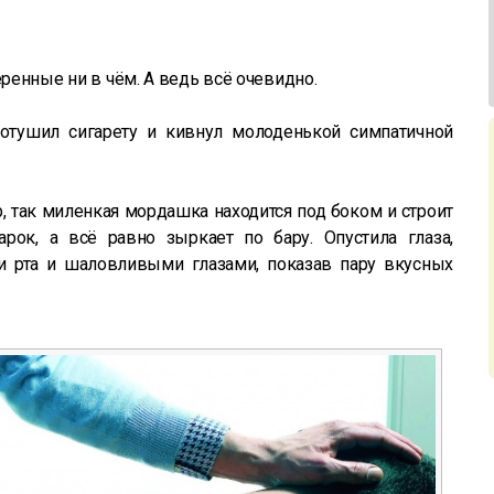
еренные ни в чём. А ведь всё очевидно.
отушил сигарету и кивнул молоденькой симпатичной
р, так миленкая мордашка находится под боком и строит
арок, а всё равно зыркает по бару. Опустила глаза,
ми рта и шаловливыми глазами, показав пару вкусных