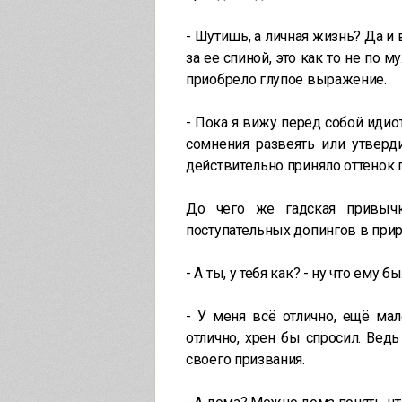
- Шутишь, а личная жизнь? Да и 
за ее спиной, это как то не по м
приобрело глупое выражение.
- Пока я вижу перед собой идиот
сомнения развеять или утверди
действительно приняло оттенок
До чего же гадская привычк
поступательных допингов в прир
- А ты, у тебя как? - ну что ему б
- У меня всё отлично, ещё мал
отлично, хрен бы спросил. Вед
своего призвания.