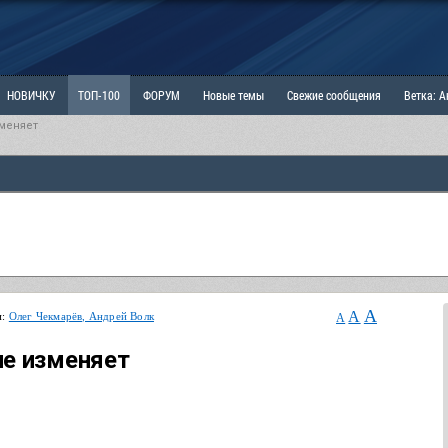
НОВИЧКУ
ТОП-100
ФОРУМ
Новые темы
Свежие сообщения
Ветка: 
меняет
ка: Наболевшее. Выскажись!
РАЗДЕЛ: Мы и Женщины
РАЗДЕЛ: Маскулизм, МД и
ИТРИНА
КОПИЛКА
ОТНОШЕНИЯ
A
A
и:
Олег Чекмарёв, Андрей Волк
A
не изменяет