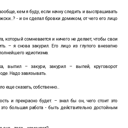
вообще, кем я буду, если начну следить и выспрашивать
ужски...? - и он сделал бровки домиком, от чего его лицо
а, который сомневается и ничего не делает, чтобы свои
ть. – я снова закурил. Его лицо из глупого внезапно
 полнейшего идиотизма.
а, выпил – закури, закурил – выпей, круговорот
оде. Надо завязывать.
ыло еще сказать, собственно...
ость и прекрасно будет. – знал бы он, чего стоит это
ь это большая работа - быть действительно достойным