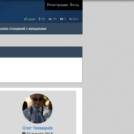
Регистрация
Вход
донат
FB
VK
Y
RSS
Анализ отношений с женщинами
 права мужчин
РАЗДЕЛ: Отцы и Дети
Олег Чекмарёв