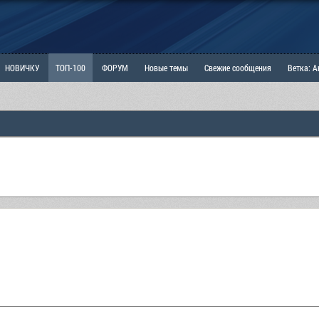
НОВИЧКУ
ТОП-100
ФОРУМ
Новые темы
Свежие сообщения
Ветка: 
ка: Наболевшее. Выскажись!
РАЗДЕЛ: Мы и Женщины
РАЗДЕЛ: Маскулизм, МД и
ИТРИНА
КОПИЛКА
ОТНОШЕНИЯ