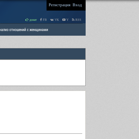
Регистрация
Вход
донат
FB
VK
Y
RSS
Анализ отношений с женщинами
 права мужчин
РАЗДЕЛ: Отцы и Дети