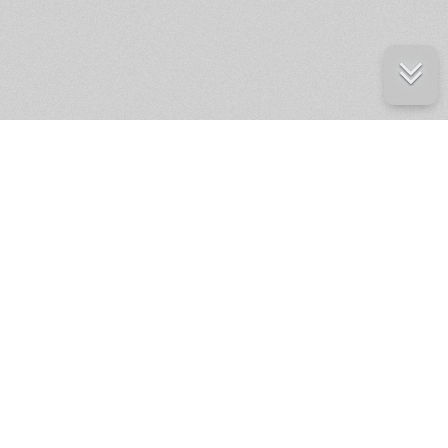
е ресурсы
ение России
ров статей и комментариев,
кции.