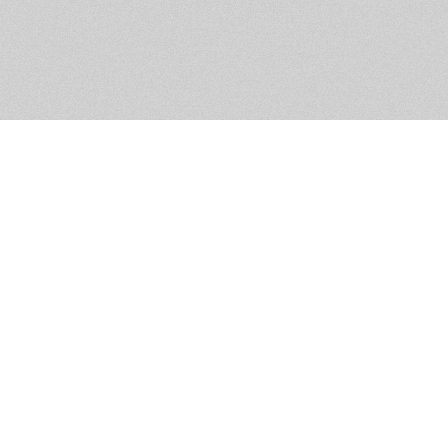
Обратная связь
Предложения по функционалу
Администрация сайта не не
разм