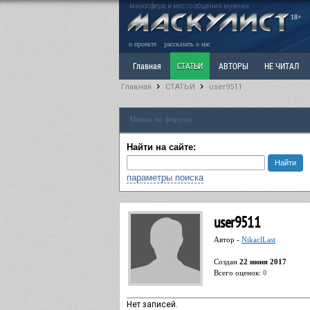
маносфера и место общения мужчин
18+
о проекте
рассказать о нас
Главная
СТАТЬИ
АВТОРЫ
НЕ ЧИТАЛ
Главная
СТАТЬИ
user9511
Ветка: Расстаюсь или Развожусь. САНЧАС
Вет
Поиск по форуму
РАЗДЕЛ: Разное
УЧЕБНИК
ТРИЛОГИЯ
В
Найти на сайте:
параметры поиска
user9511
Автор -
NikaclLast
Cоздан
22 июня 2017
Всего оценок:
0
Нет записей.