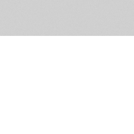
Помощь и контакты
Дружественны
Пользовательское соглашение
Мужское Движ
Емайл - info@masculist.ru
сёт ответственность за размещаемые пользователями материалы. Мнение авто
ещённых на страницах сайта, могут не совпадать с мнениями и позицией реда