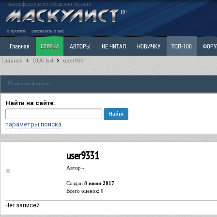
маносфера и место общения мужчин
18+
о проекте
рассказать о нас
Главная
СТАТЬИ
АВТОРЫ
НЕ ЧИТАЛ
НОВИЧКУ
ТОП-100
ФОР
Главная
СТАТЬИ
user9331
Ветка: Расстаюсь или Развожусь. САНЧАС
Ветка: Наболевшее. Выскажись!
Р
Поиск по форуму
РАЗДЕЛ: Разное
УЧЕБНИК
ТРИЛОГИЯ
ВИТРИНА
КОПИЛКА
ОТНОШ
Найти на сайте:
параметры поиска
user9331
Автор -
Cоздан
8 июня 2017
Всего оценок:
0
Нет записей.