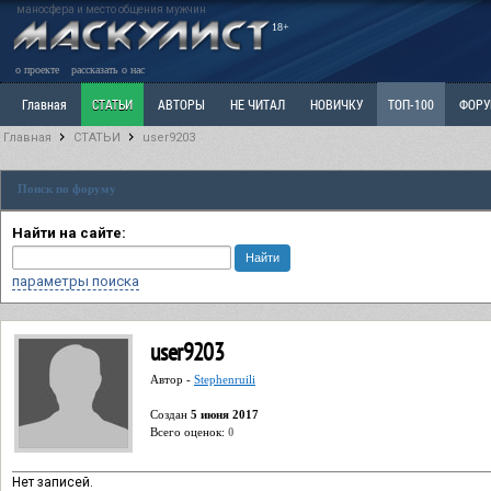
маносфера и место общения мужчин
18+
о проекте
рассказать о нас
Главная
СТАТЬИ
АВТОРЫ
НЕ ЧИТАЛ
НОВИЧКУ
ТОП-100
ФОР
Главная
СТАТЬИ
user9203
Ветка: Расстаюсь или Развожусь. САНЧАС
Ветка: Наболевшее. Выскажись!
Р
Поиск по форуму
РАЗДЕЛ: Разное
УЧЕБНИК
ТРИЛОГИЯ
ВИТРИНА
КОПИЛКА
ОТНОШ
Найти на сайте:
параметры поиска
user9203
Автор -
Stephenruili
Cоздан
5 июня 2017
Всего оценок:
0
Нет записей.