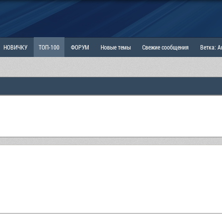
НОВИЧКУ
ТОП-100
ФОРУМ
Новые темы
Свежие сообщения
Ветка: 
ка: Наболевшее. Выскажись!
РАЗДЕЛ: Мы и Женщины
РАЗДЕЛ: Маскулизм, МД и
ИТРИНА
КОПИЛКА
ОТНОШЕНИЯ