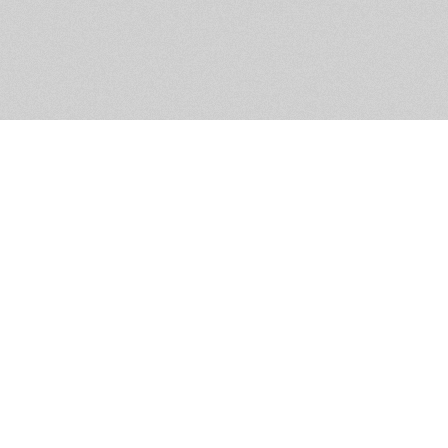
Обратная связь
Предложения по функционалу
Администрация сайта не не
разм