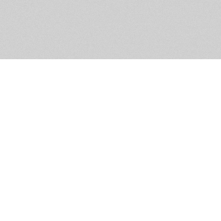
Помощь и контакты
Дружественны
Пользовательское соглашение
Мужское Движ
Емайл - info@masculist.ru
сёт ответственность за размещаемые пользователями материалы. Мнение авто
ещённых на страницах сайта, могут не совпадать с мнениями и позицией реда