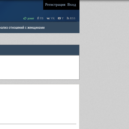
Регистрация
Вход
донат
FB
VK
Y
RSS
Анализ отношений с женщинами
 права мужчин
РАЗДЕЛ: Отцы и Дети