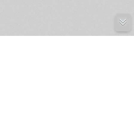
е ресурсы
ение России
ров статей и комментариев,
кции.