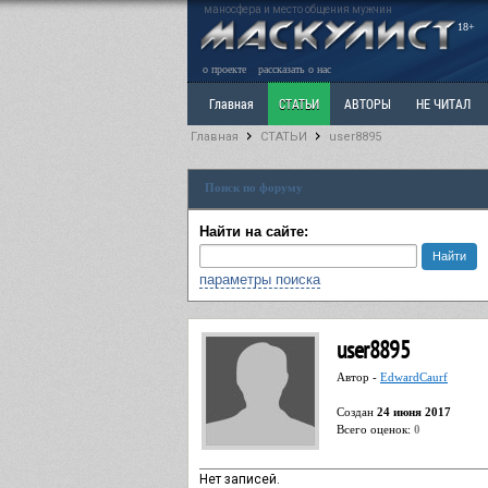
маносфера и место общения мужчин
18+
о проекте
рассказать о нас
Главная
СТАТЬИ
АВТОРЫ
НЕ ЧИТАЛ
Главная
СТАТЬИ
user8895
Ветка: Расстаюсь или Развожусь. САНЧАС
Вет
Поиск по форуму
РАЗДЕЛ: Разное
УЧЕБНИК
ТРИЛОГИЯ
В
Найти на сайте:
параметры поиска
user8895
Автор -
EdwardCaurf
Cоздан
24 июня 2017
Всего оценок:
0
Нет записей.