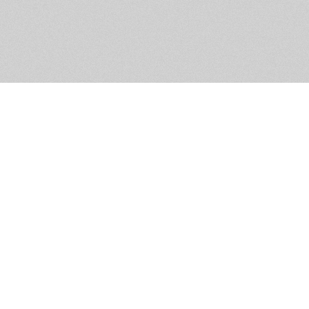
Помощь и контакты
Дружественны
Пользовательское соглашение
Мужское Движ
Емайл - info@masculist.ru
сёт ответственность за размещаемые пользователями материалы. Мнение авто
ещённых на страницах сайта, могут не совпадать с мнениями и позицией реда