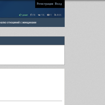
Регистрация
Вход
донат
FB
VK
Y
RSS
Анализ отношений с женщинами
 права мужчин
РАЗДЕЛ: Отцы и Дети