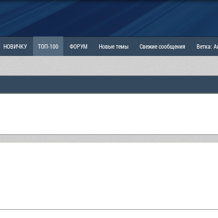
НОВИЧКУ
ТОП-100
ФОРУМ
Новые темы
Свежие сообщения
Ветка: 
ка: Наболевшее. Выскажись!
РАЗДЕЛ: Мы и Женщины
РАЗДЕЛ: Маскулизм, МД и
ИТРИНА
КОПИЛКА
ОТНОШЕНИЯ