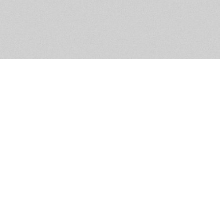
Обратная связь
Предложения по функционалу
Администрация сайта не не
разм