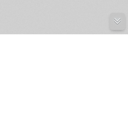
е ресурсы
ение России
ров статей и комментариев,
кции.