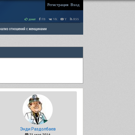
Регистрация
Вход
донат
FB
VK
Y
RSS
Анализ отношений с женщинами
 права мужчин
РАЗДЕЛ: Отцы и Дети
Энди Раздолбаев