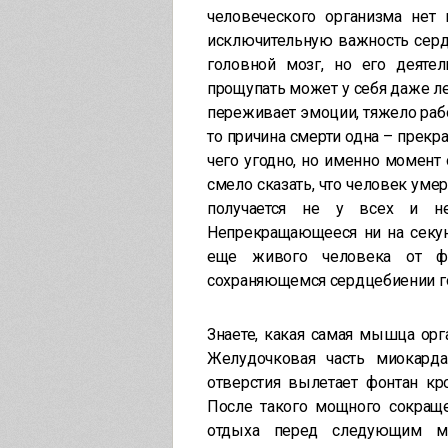
человеческого организма нет 
исключительную важность серд
головной мозг, но его деяте
прощупать может у себя даже ле
переживает эмоции, тяжело работ
то причина смерти одна – прекр
чего угодно, но именно момент
смело сказать, что человек уме
получается не у всех и н
Непрекращающееся ни на секунд
еще живого человека от фе
сохраняющемся сердцебиении г
Знаете, какая самая мышца орг
Желудочковая часть миокарда
отверстия вылетает фонтан кро
После такого мощного сокраще
отдыха перед следующим мо