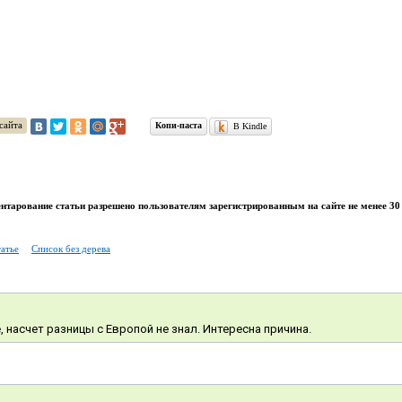
сайта
Копи-паста
В Kindle
тарование статьи разрешено пользователям зарегистрированным на сайте не менее 30 
татье
Список без дерева
 насчет разницы с Европой не знал. Интересна причина.