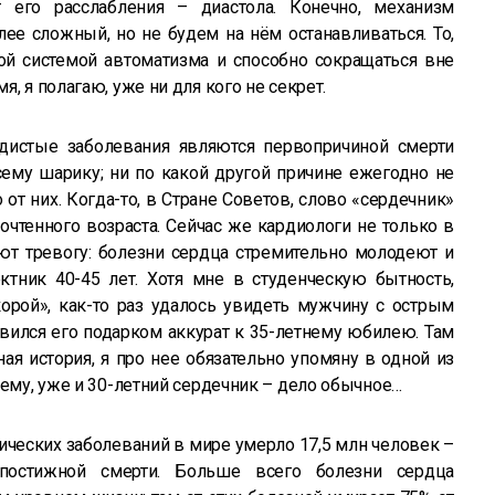
т его расслабления – диастола. Конечно, механизм
ее сложный, но не будем на нём останавливаться. То,
ой системой автоматизма и способно сокращаться вне
, я полагаю, уже ни для кого не секрет.
дистые заболевания являются первопричиной смерти
ему шарику; ни по какой другой причине ежегодно не
от них. Когда-то, в Стране Советов, слово «сердечник»
очтенного возраста. Сейчас же кардиологи не только в
ьют тревогу: болезни сердца стремительно молодеют и
ктник 40-45 лет. Хотя мне в студенческую бытность,
рой», как-то раз удалось увидеть мужчину с острым
вился его подарком аккурат к 35-летнему юбилею. Там
ая история, я про нее обязательно упомяну в одной из
оему, уже и 30-летний сердечник – дело обычное…
гических заболеваний в мире умерло 17,5 млн человек –
постижной смерти. Больше всего болезни сердца