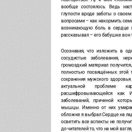
вообще состоялось. Ведь на
глупости вроде заботы о своем
вопросами – как накормить сем
возникающую боль в сердце м
рассказывал – его бабушке вон
Осознавая, что изложить в од
сосудистые заболевания, не
громоздкий материал получится, 
полностью посвящённых этой т
сохранения мужского здоровья.
актуальной проблеме ка
расшифровывающейся как Иш
заболеваний, причиной котор
мышцы. Именно от них умира
обложке я выбрал Сердце на ла
осветить все аспекты не получи
до читателей то, что на мой вз