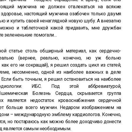
стоящий мужчина не должен отвлекаться на всякие
 здоровье, настоящий мужчина озабочен только двумя
ью и купить своей ненаглядной новую шубу. А внезапно
ожно и таблеточкой какой придавить, мне дружбан
 те зелененькие помогали…
ной статье столь обширный материал, как сердечно-
реально (вернее, реально, конечно, но уж больно
как его ни сокращай), я решил создать цикл из статей,
еме, несомненно, одной из наиболее важных в деле
 Если быть точным, я решил остановиться на наиболее
рдиологии: ИБС. Под этой аббревиатурой,
емическая Болезнь Сердца, скрывается группа
ых является недостаток кровоснабжения сердечной
ет больше всего мужчин. Недаром изображением на
дони – международную эмблему кардиологов. Конечно,
тся, но постараюсь как можно более доходчиво донести
гляд является самым необходимым.