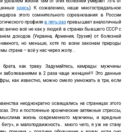
м уровнем жизни: там от этих болезней умирает 75% от
 данные
здесь
). К сожалению, наше многострадальное
лидеров этого сомнительного соревнования: в России
логического профиля
в пять раз
превышает аналогичный
ас вечно всё не как у людей: в странах бывшего СССР с
нем доходов (Украина, Армения, Грузия) от болезней
намного, но меньше, хотя по всем законам природы
мы страна – всё у нас через жопу…
 брата, как траву. Задумайтесь, камрады: мужчины
и заболеваниями в 2 раза чаще женщин!!! Это данные
ифры, как известно, можно смело умножать в три, если
венства неоднократно освещались на страницах этого
рсах. Это и постоянные хронические затяжные стрессы,
емыслима жизнь современного мужчины, и вредные
 бегу», и малоподвижность… много чего, я уж не стану
ая» причина – позднее обращение к врачу, если оно