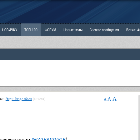
НОВИЧКУ
ТОП-100
ФОРУМ
Новые темы
Свежие сообщения
Ветка: 
ка: Наболевшее. Выскажись!
РАЗДЕЛ: Мы и Женщины
РАЗДЕЛ: Маскулизм, МД и
ИТРИНА
КОПИЛКА
ОТНОШЕНИЯ
A
A
тьи:
Энди Раздолбаев
(анкета)
A
ддержку акции
#БУДЬЗДОРОВ
)