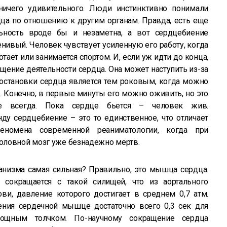
ничего удивительного. Люди инстинктивно понимали
ца по отношению к другим органам. Правда, есть еще
льность вроде бы и незаметна, а вот сердцебиение
нивый. Человек чувствует усиленную его работу, когда
ает или занимается спортом. И, если уж идти до конца,
ащение деятельности сердца. Она может наступить из-за
 остановки сердца является тем роковым, когда можно
р. Конечно, в первые минуты его можно оживить, но это
е всегда. Пока сердце бьется – человек жив.
у сердцебиение – это то единственное, что отличает
номена современной реаниматологии, когда при
оловной мозг уже безнадежно мертв.
анизма самая сильная? Правильно, это мышца сердца.
 сокращается с такой силищей, что из аортального
ви, давление которого достигает в среднем 0,7 атм.
ния сердечной мышце достаточно всего 0,3 сек для
щным толчком. По-научному сокращение сердца