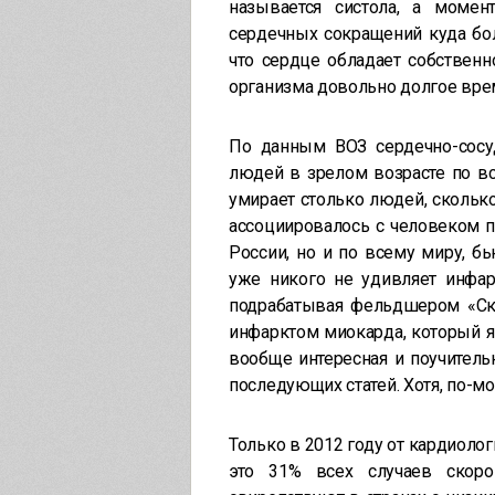
называется систола, а момен
сердечных сокращений куда бол
что сердце обладает собственн
организма довольно долгое время
По данным ВОЗ сердечно-сосу
людей в зрелом возрасте по вс
умирает столько людей, сколько 
ассоциировалось с человеком п
России, но и по всему миру, б
уже никого не удивляет инфар
подрабатывая фельдшером «Ско
инфарктом миокарда, который я
вообще интересная и поучительн
последующих статей. Хотя, по-м
Только в 2012 году от кардиоло
это 31% всех случаев скоро