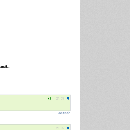
дней...
21.05
+2
Жалоба
21.05