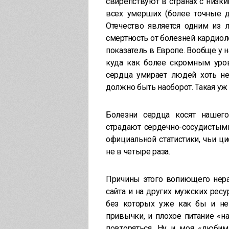
свирепствуют в странах с низки
всех умерших (более точные
Отечество является одним из 
смертность от болезней кардио
показатель в Европе. Вообще у н
куда как более скромным уров
сердца умирает людей хоть не
должно быть наоборот. Такая уж 
Болезни сердца косят нашего
страдают сердечно-сосудистым
официальной статистики, чьи ц
не в четыре раза.
Причины этого вопиющего нера
сайта и на других мужских ресу
без которых уже как бы и н
привычки, и плохое питание «на
повторяться. Ну и моя «любим