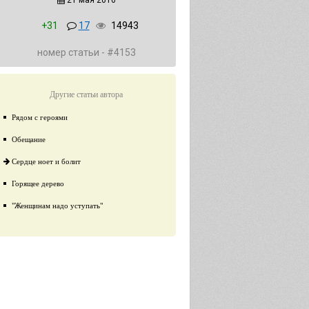
21 мая 2016
+31
17
14943
номер статьи - #4153
Другие статьи автора
Рядом с героями
Обещание
Сердце ноет и болит
Горящее дерево
"Женщинам надо уступать"