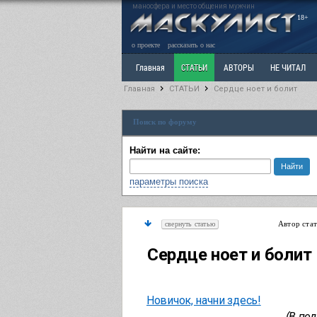
маносфера и место общения мужчин
18+
о проекте
рассказать о нас
Главная
СТАТЬИ
АВТОРЫ
НЕ ЧИТАЛ
Главная
СТАТЬИ
Сердце ноет и болит
Ветка: Расстаюсь или Развожусь. САНЧАС
Вет
Поиск по форуму
РАЗДЕЛ: Разное
УЧЕБНИК
ТРИЛОГИЯ
В
Найти на сайте:
параметры поиска
Автор ста
свернуть статью
Сердце ноет и болит
Новичок, начни здесь!
(В по