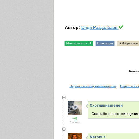
Автор:
Энди Раздолбаев
Мне нравится
31
В закладки
В Избранное 
Коммен
Перейти в конец комментариев
Перейти к с
Охотникнааленей
Спасибо за просвещение,
+42
В отпуске
Neronus