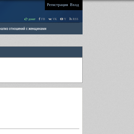
Регистрация
Вход
донат
FB
VK
Y
RSS
Анализ отношений с женщинами
 права мужчин
РАЗДЕЛ: Отцы и Дети