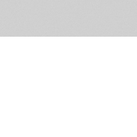
Помощь и контакты
Дружественны
Пользовательское соглашение
Мужское Движ
Емайл - info@masculist.ru
сёт ответственность за размещаемые пользователями материалы. Мнение авто
ещённых на страницах сайта, могут не совпадать с мнениями и позицией реда