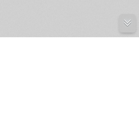
е ресурсы
ение России
ров статей и комментариев,
кции.