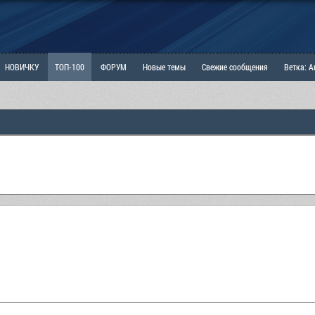
НОВИЧКУ
ТОП-100
ФОРУМ
Новые темы
Свежие сообщения
Ветка: 
ка: Наболевшее. Выскажись!
РАЗДЕЛ: Мы и Женщины
РАЗДЕЛ: Маскулизм, МД и
ИТРИНА
КОПИЛКА
ОТНОШЕНИЯ