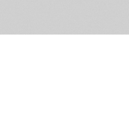
Обратная связь
Предложения по функционалу
Администрация сайта не не
разм