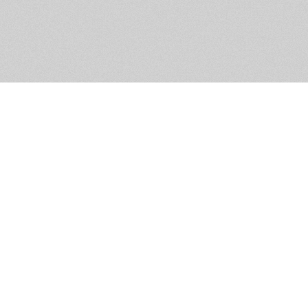
Помощь и контакты
Дружественны
Пользовательское соглашение
Мужское Движ
Емайл - info@masculist.ru
сёт ответственность за размещаемые пользователями материалы. Мнение авто
ещённых на страницах сайта, могут не совпадать с мнениями и позицией реда