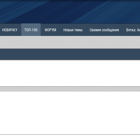
НОВИЧКУ
ТОП-100
ФОРУМ
Новые темы
Свежие сообщения
Ветка: 
ка: Наболевшее. Выскажись!
РАЗДЕЛ: Мы и Женщины
РАЗДЕЛ: Маскулизм, МД и
ИТРИНА
КОПИЛКА
ОТНОШЕНИЯ