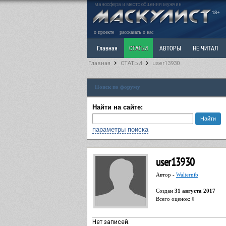
маносфера и место общения мужчин
18+
о проекте
рассказать о нас
Главная
СТАТЬИ
АВТОРЫ
НЕ ЧИТАЛ
Главная
СТАТЬИ
user13930
Ветка: Расстаюсь или Развожусь. САНЧАС
Вет
Поиск по форуму
РАЗДЕЛ: Разное
УЧЕБНИК
ТРИЛОГИЯ
В
Найти на сайте:
параметры поиска
user13930
Автор -
Walternib
Cоздан
31 августа 2017
Всего оценок:
0
Нет записей.