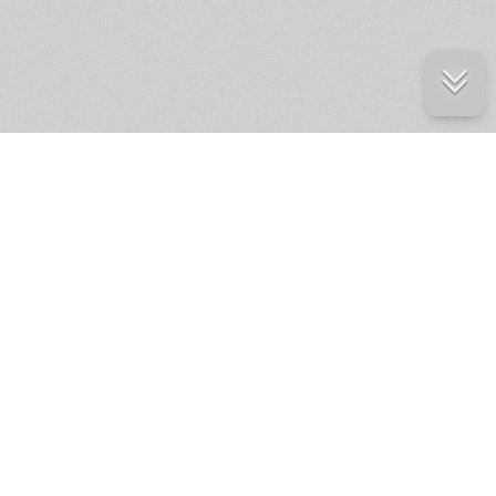
е ресурсы
ение России
ров статей и комментариев,
кции.