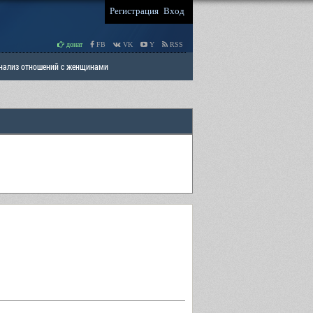
Регистрация
Вход
донат
FB
VK
Y
RSS
Анализ отношений с женщинами
 права мужчин
РАЗДЕЛ: Отцы и Дети