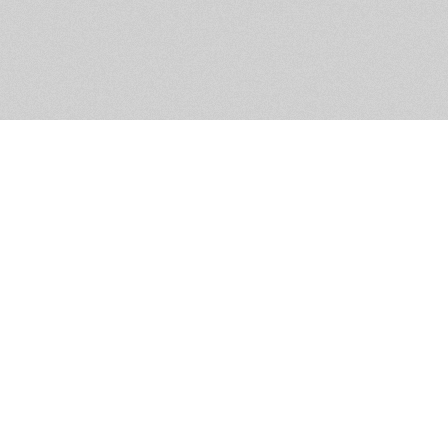
Обратная связь
Предложения по функционалу
Администрация сайта не не
разм