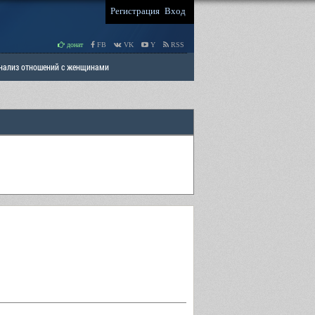
Регистрация
Вход
донат
FB
VK
Y
RSS
Анализ отношений с женщинами
 права мужчин
РАЗДЕЛ: Отцы и Дети