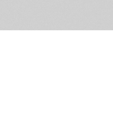
Помощь и контакты
Дружественны
Пользовательское соглашение
Мужское Движ
Емайл - info@masculist.ru
сёт ответственность за размещаемые пользователями материалы. Мнение авто
ещённых на страницах сайта, могут не совпадать с мнениями и позицией реда