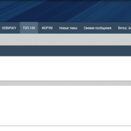
НОВИЧКУ
ТОП-100
ФОРУМ
Новые темы
Свежие сообщения
Ветка: 
ка: Наболевшее. Выскажись!
РАЗДЕЛ: Мы и Женщины
РАЗДЕЛ: Маскулизм, МД и
ИТРИНА
КОПИЛКА
ОТНОШЕНИЯ