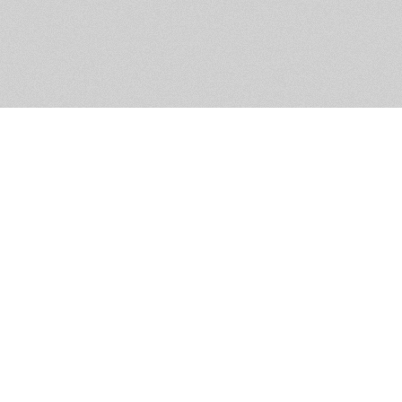
Обратная связь
Предложения по функционалу
Администрация сайта не не
разм