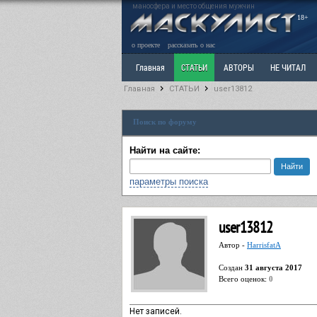
маносфера и место общения мужчин
18+
о проекте
рассказать о нас
Главная
СТАТЬИ
АВТОРЫ
НЕ ЧИТАЛ
Главная
СТАТЬИ
user13812
Ветка: Расстаюсь или Развожусь. САНЧАС
Вет
Поиск по форуму
РАЗДЕЛ: Разное
УЧЕБНИК
ТРИЛОГИЯ
В
Найти на сайте:
параметры поиска
user13812
Автор -
HarrisfatA
Cоздан
31 августа 2017
Всего оценок:
0
Нет записей.