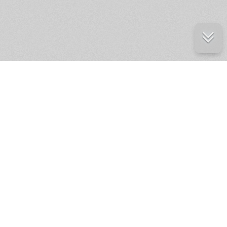
е ресурсы
ение России
ров статей и комментариев,
кции.