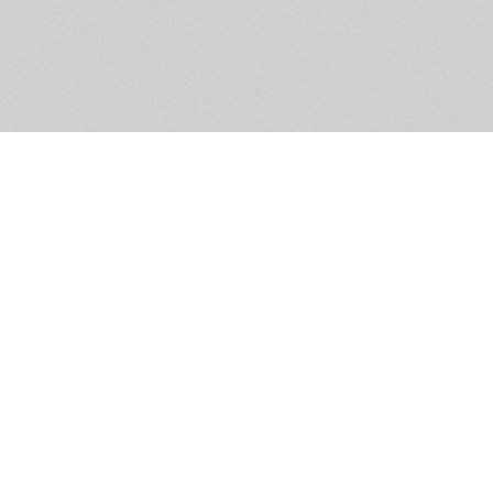
Помощь и контакты
Дружественны
Пользовательское соглашение
Мужское Движ
Емайл - info@masculist.ru
сёт ответственность за размещаемые пользователями материалы. Мнение авто
ещённых на страницах сайта, могут не совпадать с мнениями и позицией реда