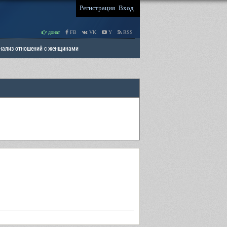
Регистрация
Вход
донат
FB
VK
Y
RSS
Анализ отношений с женщинами
 права мужчин
РАЗДЕЛ: Отцы и Дети