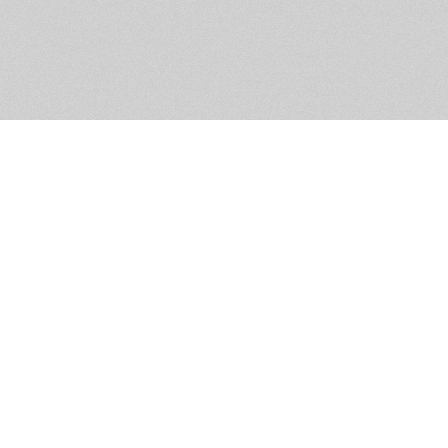
Обратная связь
Предложения по функционалу
Администрация сайта не не
разм