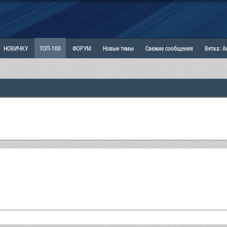
НОВИЧКУ
ТОП-100
ФОРУМ
Новые темы
Свежие сообщения
Ветка: 
ка: Наболевшее. Выскажись!
РАЗДЕЛ: Мы и Женщины
РАЗДЕЛ: Маскулизм, МД и
ИТРИНА
КОПИЛКА
ОТНОШЕНИЯ