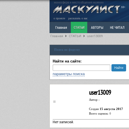
маносфера и место общения мужчин
18+
о проекте
рассказать о нас
Главная
СТАТЬИ
АВТОРЫ
НЕ ЧИТАЛ
Главная
СТАТЬИ
user13009
Ветка: Расстаюсь или Развожусь. САНЧАС
Вет
Поиск по форуму
РАЗДЕЛ: Разное
УЧЕБНИК
ТРИЛОГИЯ
В
Найти на сайте:
параметры поиска
user13009
Автор -
Cоздан
15 августа 2017
Всего оценок:
0
Нет записей.