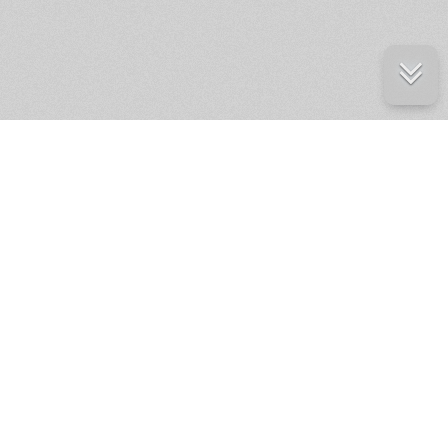
е ресурсы
ение России
ров статей и комментариев,
кции.