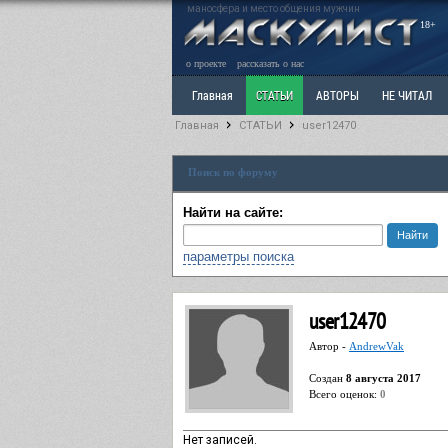
маносфера и место общения мужчин
18+
о проекте
рассказать о нас
Главная
СТАТЬИ
АВТОРЫ
НЕ ЧИТАЛ
Главная
СТАТЬИ
user12470
Ветка: Расстаюсь или Развожусь. САНЧАС
Вет
Поиск по форуму
РАЗДЕЛ: Разное
УЧЕБНИК
ТРИЛОГИЯ
В
Найти на сайте:
параметры поиска
user12470
Автор -
AndrewVak
Cоздан
8 августа 2017
Всего оценок:
0
Нет записей.