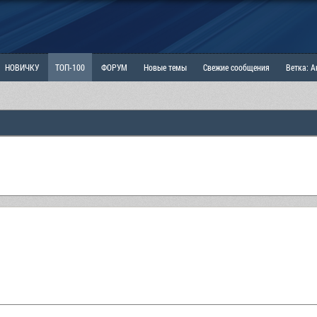
НОВИЧКУ
ТОП-100
ФОРУМ
Новые темы
Свежие сообщения
Ветка: 
ка: Наболевшее. Выскажись!
РАЗДЕЛ: Мы и Женщины
РАЗДЕЛ: Маскулизм, МД и
ИТРИНА
КОПИЛКА
ОТНОШЕНИЯ