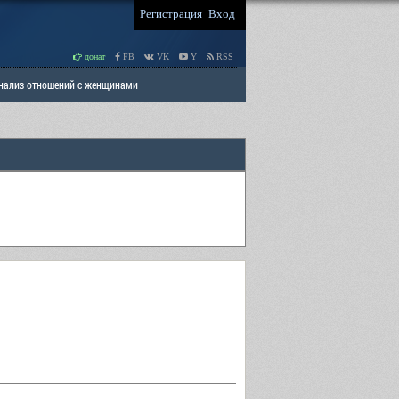
Регистрация
Вход
донат
FB
VK
Y
RSS
Анализ отношений с женщинами
 права мужчин
РАЗДЕЛ: Отцы и Дети