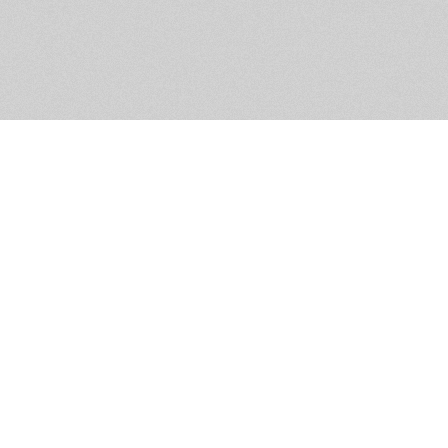
Помощь и контакты
Дружественны
Пользовательское соглашение
Мужское Движ
Емайл - info@masculist.ru
сёт ответственность за размещаемые пользователями материалы. Мнение авто
ещённых на страницах сайта, могут не совпадать с мнениями и позицией реда