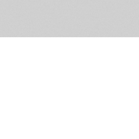
Обратная связь
Предложения по функционалу
Администрация сайта не не
разм