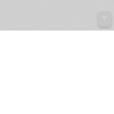
е ресурсы
ение России
ров статей и комментариев,
кции.