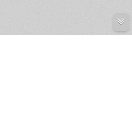
е ресурсы
ение России
ров статей и комментариев,
кции.