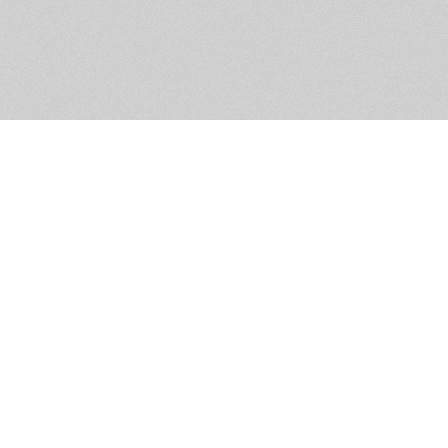
Помощь и контакты
Дружественны
Пользовательское соглашение
Мужское Движ
Емайл - info@masculist.ru
сёт ответственность за размещаемые пользователями материалы. Мнение авто
ещённых на страницах сайта, могут не совпадать с мнениями и позицией реда