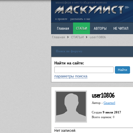
маносфера и место общения мужчин
18+
о проекте
рассказать о нас
Главная
СТАТЬИ
АВТОРЫ
НЕ ЧИТАЛ
Главная
СТАТЬИ
user10806
Ветка: Расстаюсь или Развожусь. САНЧАС
Вет
Поиск по форуму
РАЗДЕЛ: Разное
УЧЕБНИК
ТРИЛОГИЯ
В
Найти на сайте:
параметры поиска
user10806
Автор -
Gnarturl
Cоздан
9 июля 2017
Всего оценок:
0
Нет записей.