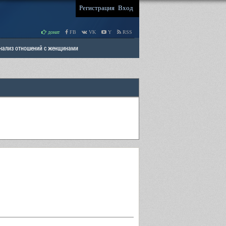
Регистрация
Вход
донат
FB
VK
Y
RSS
Анализ отношений с женщинами
 права мужчин
РАЗДЕЛ: Отцы и Дети