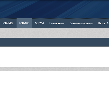
НОВИЧКУ
ТОП-100
ФОРУМ
Новые темы
Свежие сообщения
Ветка: 
ка: Наболевшее. Выскажись!
РАЗДЕЛ: Мы и Женщины
РАЗДЕЛ: Маскулизм, МД и
ИТРИНА
КОПИЛКА
ОТНОШЕНИЯ