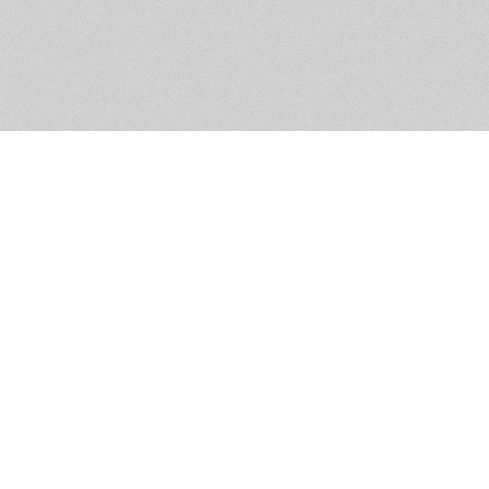
Обратная связь
Предложения по функционалу
Администрация сайта не не
разм