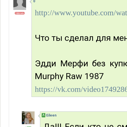
0
http://www.youtube.com/
Оффлайн
Что ты сделал для ме
Эдди Мерфи без купю
Murphy Raw 1987
https://vk.com/video17492
А
Eileen
Да!!! Если кто не с