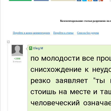
Комментарование статьи разрешено поль
Перейти в конец комментариев
Перейти к статье
Список без дерева
А
Oleg M
по молодости все про
+2998
В отпуске
снисхождение к неудо
резко заявляет "ты 
стоишь на месте и та
человеческий означае