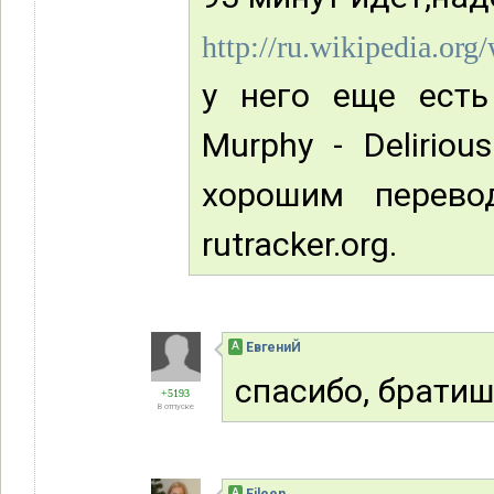
http://ru.wikipedia.o
у него еще есть
Murphy - Delirio
хорошим перево
rutracker.org.
А
ЕвгениЙ
спасибо, братиш
+5193
В отпуске
А