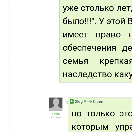
уже столько лет
было!!!". У этой
имеет право 
обеспечения де
семья крепка
наследство каку
А
Oleg M
Eileen
но только эт
+2998
В отпуске
которым упр