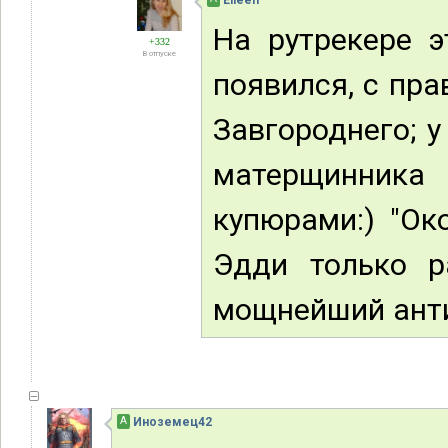
Eileen
На рутрекере 
+332
В отпуске
появился, с пр
Завгороднего; у
матерщинник
купюрами:) "Ок
Эдди только р
мощнейший ант
А
Иноземец42