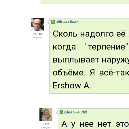
А
Cliff
Eileen
Сколь надолго её 
+32110
В отпуске
когда "терпени
выплывает наружу,
объёме. Я всё-та
Ershow A.
А
Eileen
Cliff
А у нее нет это
+332
В отпуске