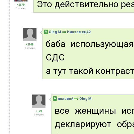
Это действительно ре
+5679
В отпуске
А
Oleg M
Иноземец42
баба использующая
+2998
В отпуске
СДС
а тут такой контраст
А
полевой
Oleg M
все женщины исп
+149
В отпуске
декларируют обр