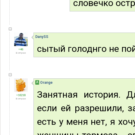
словечко остр
DanySS
сытый голоднго не пой
+46
В отпуске
А
Orange
Занятная история. Д
+10218
В отпуске
если ей разрешили, з
есть у меня нет, я хоч