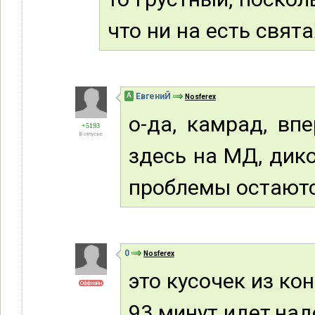
что ни на есть свят
А
ЕвгениЙ
Nosferex
о-да, камрад, вп
+5193
В отпуске
здесь на МД, дико
проблемы остаютс
0
Nosferex
это кусочек из кон
Оффлайн
93 минут идет,над