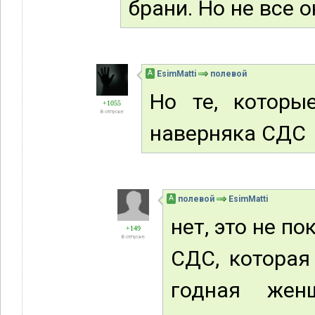
брани. Но не все 
А
EsimMatti
полевой
Но те, которы
+1055
В отпуске
наверняка СДС
А
полевой
EsimMatti
нет, это не п
+149
В отпуске
СДС, которая
годная жен