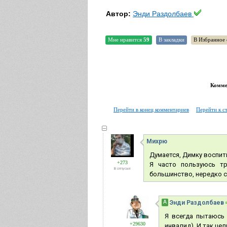
Автор:
Энди Раздолбаев
Мне нравится
59
В закладки
В Избранное 
Коммен
Перейти в конец комментариев
Перейти к с
Михрю
Думается, Димку воспит
+273
Я часто пользуюсь тр
В отпуске
большинство, нередко с
А
Энди Раздолбаев
Я всегда пытаюсь 
+29630
инвалид). И так цел