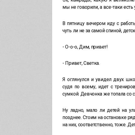
мы не говорили, а все-таки есть
В пятницу вечером иду с работ
чуть ли не за самой спиной, детс
- О-о-о, Дим, привет!
- Привет, Светка.
Я оглянулся и увидел двух шко
судя по всему, идет с трениро
сумкой. Девчонка же топала со 
Ну ладно, мало ли детей на ул
позднее. Стоим на остановке ряд
на них, соответственно, тоже. Д