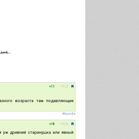
дней...
19.02
+11
разного возраста там подавляющее
Жалоба
19.02
+18
сем уж древний старинушка или явный
.