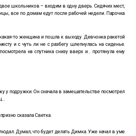
 двое школьников – входим в одну дверь. Сидячих мест,
ницы, все по домам едут после рабочей недели. Парочка
 какая-то женщина и пошла к выходу. Девчонка ракетой
есту и с чуть ли не с разбегу шлепнулась на сиденье.
осмотрела на спутника снизу вверх и… протянула ему
жу у подружки. Он сначала в замешательстве посмотрел
ец…
капризно сказала Светка.
людал. Думал, что будет делать Димка. Уже начал в уме