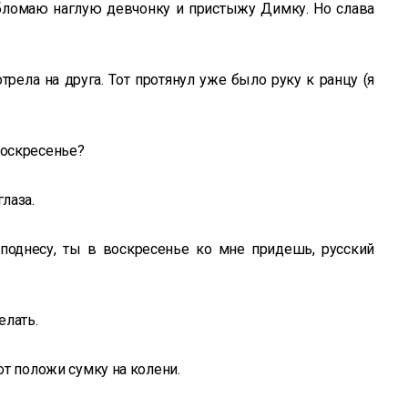
обломаю наглую девчонку и пристыжу Димку. Но слава
рела на друга. Тот протянул уже было руку к ранцу (я
воскресенье?
глаза.
 поднесу, ты в воскресенье ко мне придешь, русский
елать.
вот положи сумку на колени.