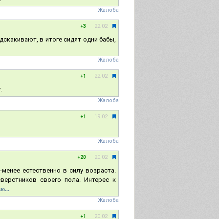
Жалоба
22.02
+3
дскакивают, в итоге сидят одни бабы,
Жалоба
22.02
+1
.
Жалоба
19.02
+1
Жалоба
20.02
+20
-менее естественно в силу возраста.
верстников своего пола. Интерес к
ю...
Жалоба
20.02
+1