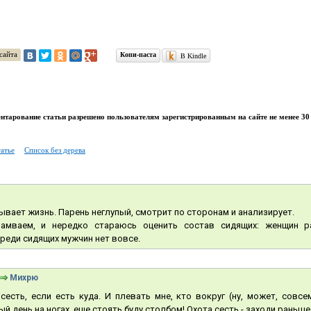
сайта
Копи-паста
В Kindle
тарование статьи разрешено пользователям зарегистрированным на сайте не менее 30 
татье
Список без дерева
ывает жизнь. Парень неглупый, смотрит по сторонам и анализирует.
амваем, и нередко стараюсь оценить состав сидящих: женщин 
реди сидящих мужчин нет вовсе.
Михрю
сесть, если есть куда. И плевать мне, кто вокруг (ну, может, сов
ый день на ногах, еще стоять буду столбом! Охота сесть - заходи раньше