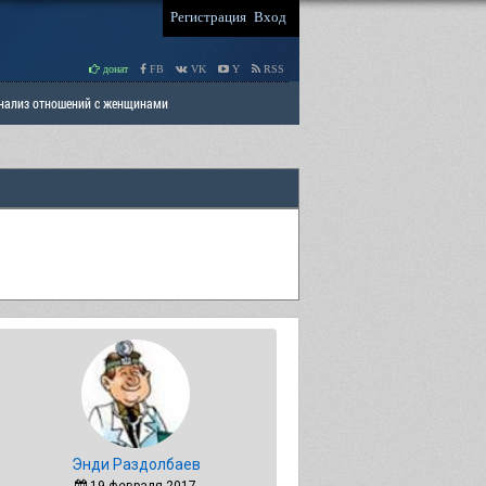
Регистрация
Вход
донат
FB
VK
Y
RSS
Анализ отношений с женщинами
 права мужчин
РАЗДЕЛ: Отцы и Дети
Энди Раздолбаев