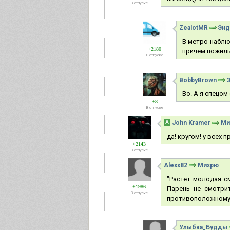
В отпуске
ZealotMR
Энд
В метро наблю
+2180
причем пожил
В отпуске
BobbyBrown
Во. А я спецом
+8
В отпуске
А
John Kramer
Ми
да! кругом! у всех 
+2143
В отпуске
Alexx82
Михрю
"Растет молодая с
+1986
Парень не смотрит
В отпуске
противоположному п
Улыбка_Будды