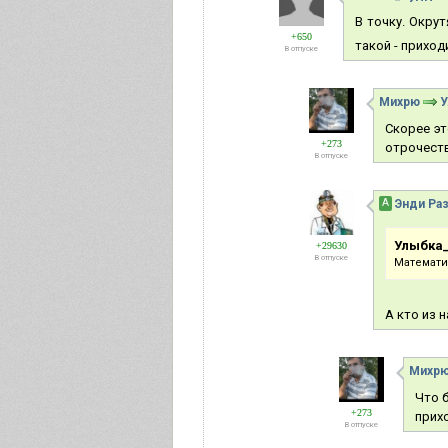
В точку. Окрут
+650
такой - приход
В отпуске
Михрю
У
Скорее эт
+273
отрочеств
В отпуске
А
Энди Ра
Улыбка
+29630
В отпуске
Математи
А кто из 
Михр
Что б
+273
прих
В отпуске