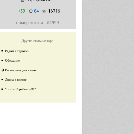
19 февраля 2017
+59
84
16716
номер статьи - #4999
Другие статьи автора
Рядом с героями
Обещание
Растет молодая смена!
Лодка в океане
"Это мой ребенок!!!"