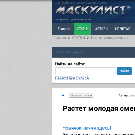
маносфера и место общения мужчин
18+
о проекте
рассказать о нас
Главная
СТАТЬИ
АВТОРЫ
НЕ ЧИТАЛ
Главная
СТАТЬИ
Растет молодая смена!
Ветка: Расстаюсь или Развожусь. САНЧАС
Вет
Поиск по форуму
РАЗДЕЛ: Разное
УЧЕБНИК
ТРИЛОГИЯ
В
Найти на сайте:
параметры поиска
Автор ста
свернуть статью
Растет молодая сме
Новичок, начни здесь!
Эх, камрады, какую я великоле