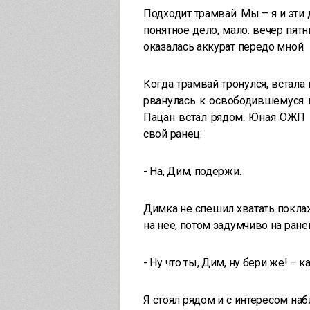
Подходит трамвай. Мы – я и эти
понятное дело, мало: вечер пят
оказалась аккурат передо мной.
Когда трамвай тронулся, встала
рванулась к освободившемуся м
Пацан встал рядом. Юная ОЖП п
свой ранец:
- На, Дим, подержи.
Димка не спешил хватать покла
на нее, потом задумчиво на ран
- Ну что ты, Дим, ну бери же! – 
Я стоял рядом и с интересом наб