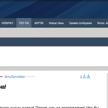
НОВИЧКУ
ТОП-100
ФОРУМ
Новые темы
Свежие сообщения
Ветка: 
ка: Наболевшее. Выскажись!
РАЗДЕЛ: Мы и Женщины
РАЗДЕЛ: Маскулизм, МД и
ИТРИНА
КОПИЛКА
ОТНОШЕНИЯ
A
A
тьи:
Энди Раздолбаев
(анкета)
A
на!
пную сцену видел! Прямо как из хрестоматии! Что бы