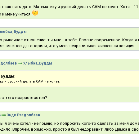
ят как пить дать. Математику и русский делать САМ не хочет. Хотя... 11
и к мене учиться.
лыбка_Будды
о рыночное отношение: ты мне - я тебе. Вполне современное. Когда я
е - мне всегда говорили, что у меня неправильная жизненная позиция.
здолбаев
Улыбка_Будды
_Будды:
ку и русский делать САМ не хочет.
нас в его возрасте хотел?
ю
Энди Раздолбаев
ы я очень хотел - не помню, но попросить кого-то сделать за меня дом
одило. Впрочем, возможно, просто я был недоразвит, либо Димка в сво