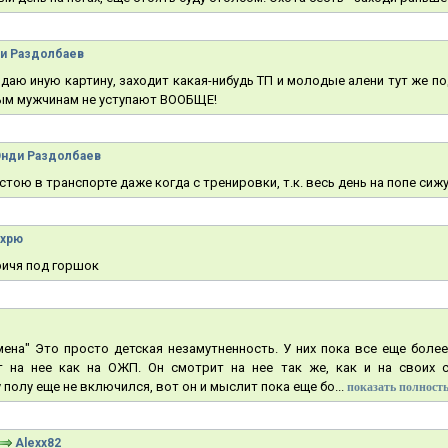
и Раздолбаев
даю иную картину, заходит какая-нибудь ТП и молодые алени тут же по
ым мужчинам не уступают ВООБЩЕ!
Энди Раздолбаев
 стою в транспорте даже когда с тренировки, т.к. весь день на попе сижу
хрю
причя под горшок
мена" Это просто детская незамутненность. У них пока все еще более
 на нее как на ОЖП. Он смотрит на нее так же, как и на своих с
олу еще не включился, вот он и мыслит пока еще бо...
показать полность
Alexx82