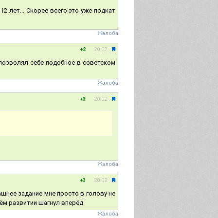
-12 лет... Скорее всего это уже подкат
Жалоба
20.02
+2
 позволял себе подобное в советском
Жалоба
20.02
+3
Жалоба
20.02
+3
ашнее задание мне просто в голову не
ём развитии шагнул вперёд.
Жалоба