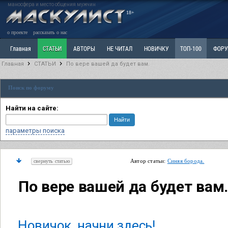
маносфера и место общения мужчин
18+
о проекте
рассказать о нас
Главная
СТАТЬИ
АВТОРЫ
НЕ ЧИТАЛ
НОВИЧКУ
ТОП-100
ФОР
Главная
СТАТЬИ
По вере вашей да будет вам.
Ветка: Расстаюсь или Развожусь. САНЧАС
Ветка: Наболевшее. Выскажись!
Р
Поиск по форуму
РАЗДЕЛ: Разное
УЧЕБНИК
ТРИЛОГИЯ
ВИТРИНА
КОПИЛКА
ОТНОШ
Найти на сайте:
параметры поиска
Автор статьи:
Синяя борода.
свернуть статью
По вере вашей да будет вам.
Новичок, начни здесь!