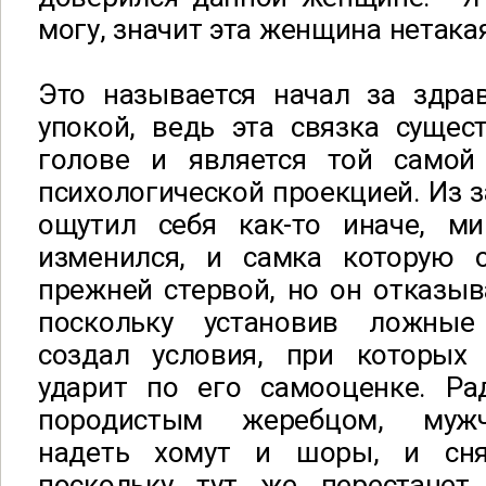
могу, значит эта женщина нетакая
Это называется начал за здрав
упокой, ведь эта связка сущес
голове и является той само
психологической проекцией. Из з
ощутил себя как-то иначе, м
изменился, и самка которую 
прежней стервой, но он отказыва
поскольку установив ложные
создал условия, при которых
ударит по его самооценке. Р
породистым жеребцом, мужч
надеть хомут и шоры, и сн
поскольку тут же перестанет 