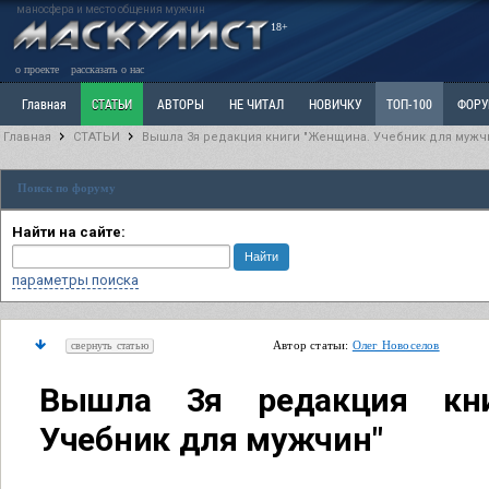
маносфера и место общения мужчин
18+
о проекте
рассказать о нас
Главная
СТАТЬИ
АВТОРЫ
НЕ ЧИТАЛ
НОВИЧКУ
ТОП-100
ФОР
Главная
СТАТЬИ
Вышла 3я редакция книги "Женщина. Учебник для мужч
Ветка: Расстаюсь или Развожусь. САНЧАС
Ветка: Наболевшее. Выскажись!
Р
Поиск по форуму
РАЗДЕЛ: Разное
УЧЕБНИК
ТРИЛОГИЯ
ВИТРИНА
КОПИЛКА
ОТНОШ
Найти на сайте:
параметры поиска
Автор статьи:
Олег Новоселов
свернуть статью
Вышла 3я редакция кни
Учебник для мужчин"