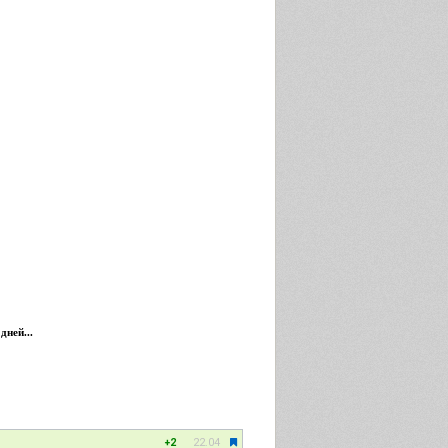
дней...
22.04
+2