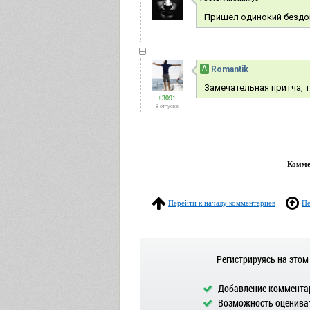
Пришел одинокий бездом
А
Romantik
Замечательная притча, 
+3091
В отпуске
Коммен
Перейти к началу комментариев
Пе
Регистрируясь на этом
Добавление комментар
Возможность оцениват