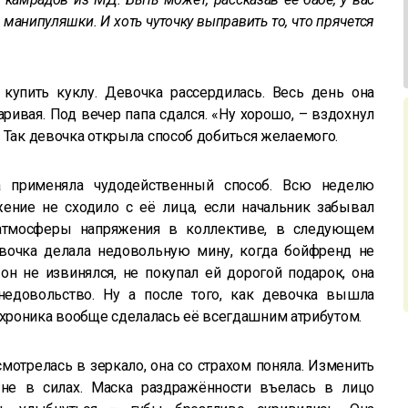
 манипуляшки. И хоть чуточку выправить то, что прячется
 купить куклу. Девочка рассердилась. Весь день она
аривая. Под вечер папа сдался. «Ну хорошо, – вздохнул
». Так девочка открыла способ добиться желаемого.
а применяла чудодейственный способ. Всю неделю
ние не сходило с её лица, если начальник забывал
 атмосферы напряжения в коллективе, в следующем
вочка делала недовольную мину, когда бойфренд не
 он не извинялся, не покупал ей дорогой подарок, она
недовольство. Ну а после того, как девочка вышла
роника вообще сделалась её всегдашним атрибутом.
мотрелась в зеркало, она со страхом поняла. Изменить
не в силах. Маска раздражённости въелась в лицо