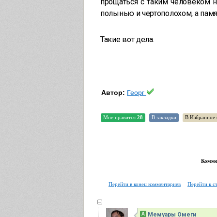
прощаться с таким человеком н
полынью и чертополохом, а памя
Такие вот дела.
Автор:
Георг
Мне нравится
28
В закладки
В Избранное 
Коммен
Перейти в конец комментариев
Перейти к с
А
Мемуары Омеги