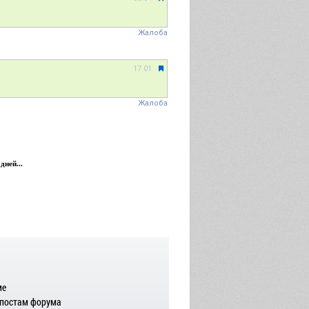
Жалоба
17.01
Жалоба
дней...
ме
 постам форума