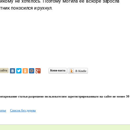
икому не хотелось. Поэтому могила её вскоре заросла
тник покосился и рухнул.
сайта
Копи-паста
В Kindle
тарование статьи разрешено пользователям зарегистрированным на сайте не менее 30 
татье
Список без дерева