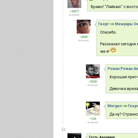
Браво! "Лайкаю" с вост
+28077
В отпуске
Георг
Мемуары О
Спасибо.
+4608
В отпуске
Рассказал сегодня 
же я!
Роман Роман А
Хорошая притч
+9038
В отпуске
Девочка вреза
Mergen
Геор
Да ну? Странно,
+539
В отпуске
Гость: Анонимус