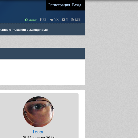
Регистрация
Вход
донат
FB
VK
Y
RSS
Анализ отношений с женщинами
 права мужчин
РАЗДЕЛ: Отцы и Дети
Георг