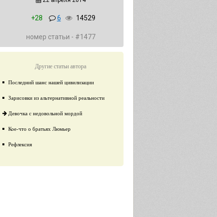
22 апреля 2014
+28
6
14529
номер статьи - #1477
Другие статьи автора
Последний шанс нашей цивилизации
Зарисовки из альтернативной реальности
Девочка с недовольной мордой
Кое-что о братьях Люмьер
Рефлексия