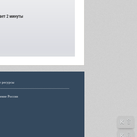
ает 2 минуты
е ресурсы
ение России
к ⇧
к ⇩