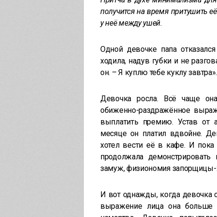
получится на время притушить её
у неё между ушей.
Одной девочке папа отказался
ходила, надув губки и не разгов
он. – Я куплю тебе куклу завтра
Девочка росла. Всё чаще он
обиженно-раздражённое выраже
выплатить премию. Устав от
месяце он платил вдвойне. Де
хотел вести её в кафе. И пока
продолжала демонстрировать 
замуж, физиономия запорщицы-х
И вот однажды, когда девочка с
выражение лица она больше 