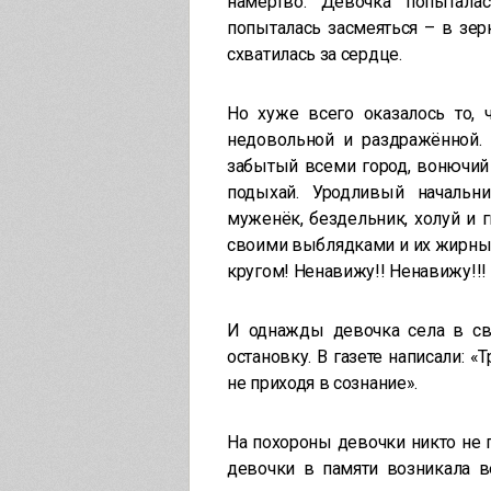
намертво. Девочка попытала
попыталась засмеяться – в зер
схватилась за сердце.
Но хуже всего оказалось то, 
недовольной и раздражённой. 
забытый всеми город, вонючий 
подыхай. Уродливый начальн
муженёк, бездельник, холуй и г
своими выблядками и их жирным
кругом! Ненавижу!! Ненавижу!!!
И однажды девочка села в св
остановку. В газете написали: «
не приходя в сознание».
На похороны девочки никто не п
девочки в памяти возникала в