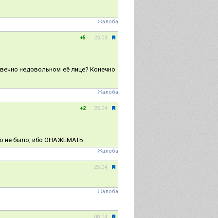
Жалоба
23.04
+5
в вечно недовольном её лице? Конечно
Жалоба
25.04
+2
его не было, ибо ОНАЖЕМАТЬ.
Жалоба
25.04
Жалоба
08.04