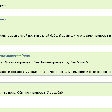
оргом!
меги
мини-версию этой притчи одной бабе. Угадайте, кто оказался виноват 
лександров
Георг
а) Финал неправдопобен.. Более правдоподобно было б:
лась в остановку и задавила 10 человек. Сама выжила и ей за это нич
г
 что не я... Обычно я виноват. У всех баб.