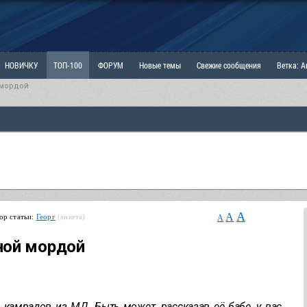
НОВИЧКУ
ТОП-100
ФОРУМ
Новые темы
Свежие сообщения
Ветка: 
 мордой
ка: Наболевшее. Выскажись!
РАЗДЕЛ: Мы и Женщины
РАЗДЕЛ: Маскулизм, МД и
ИТРИНА
КОПИЛКА
ОТНОШЕНИЯ
A
A
ор статьи:
Георг
(анкета)
A
ной мордой
камрадов из МД. Быть может, рассказав её бабе, у вас