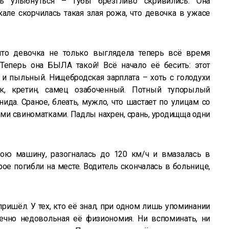
сь улыбнуться – губы брезгливо скривились. Она
кале скорчилась такая злая рожа, что девочка в ужасе
что девочка не только выглядела теперь всё время
Теперь она БЫЛА такой! Всё начало её бесить: этот
и пыльный. Нищебродская зарплата – хоть с голодухи
ик, кретин, самец озабоченный. Потный тупорылый
нида. Сраное, блеать, мужло, что шастает по улицам со
и свиноматками. Падлы нахрен, срань, уродищща одни
ою машину, разогналась до 120 км/ч и вмазалась в
Трое погибли на месте. Водитель скончалась в больнице,
ришёл. У тех, кто её знал, при одном лишь упоминании
ечно недовольная её физиономия. Ни вспоминать, ни