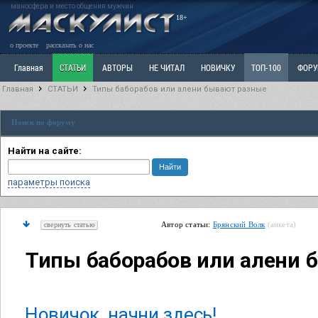
маносфера и место общения мужчин
18+
о проекте
рассказать о нас
Главная
СТАТЬИ
АВТОРЫ
НЕ ЧИТАЛ
НОВИЧКУ
ТОП-100
ФОР
Главная
СТАТЬИ
Типы баборабов или алени бывают разные
Ветка: Расстаюсь или Развожусь. САНЧАС
Ветка: Наболевшее. Выскажись!
Р
Поиск по форуму
РАЗДЕЛ: Разное
УЧЕБНИК
ТРИЛОГИЯ
ВИТРИНА
КОПИЛКА
ОТНОШ
Найти на сайте:
параметры поиска
Автор статьи:
Брянский Волк
(анкета)
свернуть статью
Типы баборабов или алени 
Новичок, начни здесь!