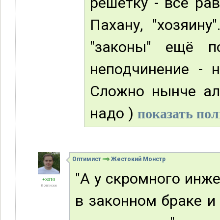
решётку - всё ра
Пахану, "хозяину
"законы" ещё п
неподчинение - н
Сложно нынче аль
надо )
показать пол
Оптимист
Жестокий Монстр
"А у скромного инж
+3010
В отпуске
в законном браке и