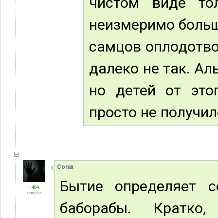
чистом виде то
неизмеримо больш
самцов оплодотво
далеко не так. Ал
но детей от этог
просто не получило
Corax
Бытие определяет с
+404
В отпуске
баборабы. Кратко