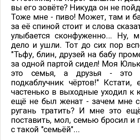
вы его зовёте? Никуда он не пойд
Тоже мне - пиво! Может, там и б
за её спиной стоит и слова сказа
улыбается сконфуженно... Ну, 
дело и ушли. Тот до сих пор всп
"Тьфу, блин, друзей на бабу пром
за одной партой сидел! Моя Юлька
это семья, а друзья - это 
подкаблучник чёртов!" Кстати,
частенько в выходные уходил к к
ещё не был женат - зачем мне 
ругань тратить? И мне это ещ
поставить, мол, семью бросил и 
с такой "семьёй"...