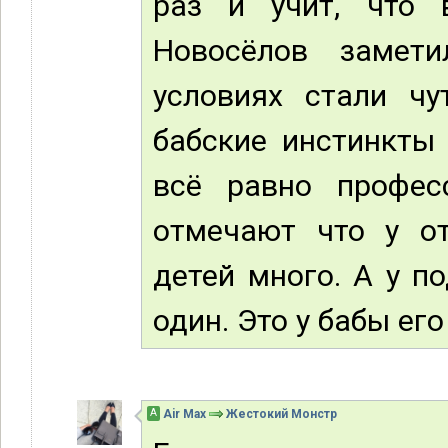
раз и учит, что 
Новосёлов замет
условиях стали чу
бабские инстинкты
всё равно профес
отмечают что у о
детей много. А у п
один. Это у бабы ег
А
Air Max
Жестокий Монстр