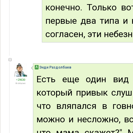
конечно. Только во
первые два типа и 
согласен, эти небез
А
Энди Раздолбаев
Есть еще один вид 
+29630
В отпуске
который привык слуша
что вляпался в говн
можно и несложно, вс
что мама скажет?" М