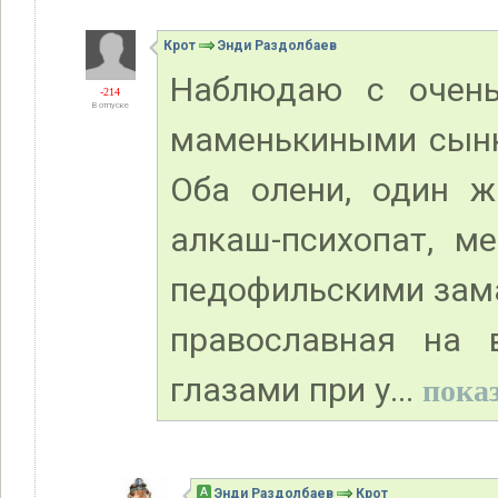
Крот
Энди Раздолбаев
Наблюдаю с очень
-214
В отпуске
маменькиными сынк
Оба олени, один ж
алкаш-психопат, 
педофильскими зам
православная на 
глазами при у...
показ
А
Энди Раздолбаев
Крот