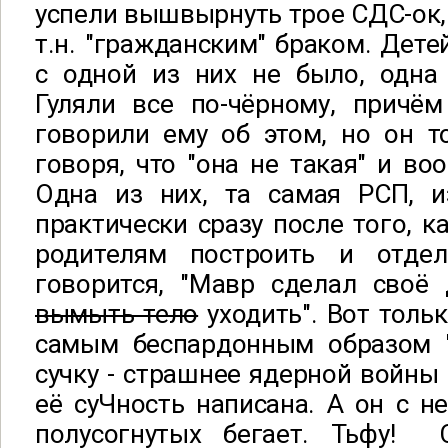
успели вышвырнуть трое СДС-ок,
т.н. "гражданским" браком. Дете
с одной из них не было, одна
Гуляли все по-чёрному, причё
говорили ему об этом, но он т
говоря, что "она не такая" и во
Одна из них, та самая РСП, и
практически сразу после того, к
родителям построить и отдел
говорится, "Мавр сделал своё
вымыть тело
уходить". Вот тольк
самым беспардонным образом "
сучку - страшнее ядерной войны 
её суЧность написана. А он с ней
полусогнутых бегает. Тьфу! 