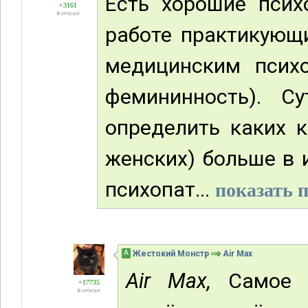
Есть хорошие псих
+3161
В отпуске
работе практикующ
медицинским психо
фемининность). 
определить каких 
женских) больше в 
психопат...
показать п
А
Жестокий Монстр
Air Max
Air Max,
Самое л
+17735
В отпуске