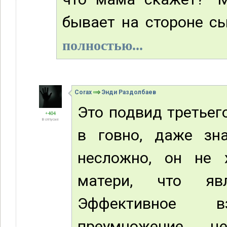
бывает на стороне сын
полностью...
Corax
Энди Раздолбаев
Это подвид третьег
+404
В отпуске
в говно, даже зн
несложно, он не 
матери, что яв
Эффективное вз
преумножение ц