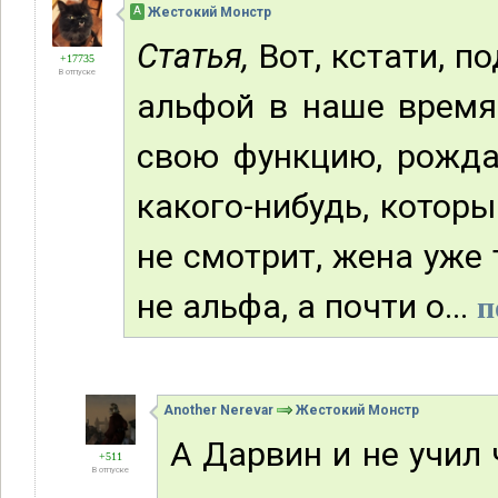
А
Жестокий Монстр
Статья,
Вот, кстати, п
+17735
В отпуске
альфой в наше время
свою функцию, рожда
какого-нибудь, котор
не смотрит, жена уже 
не альфа, а почти о...
п
Another Nerevar
Жестокий Монстр
А Дарвин и не учил
+511
В отпуске