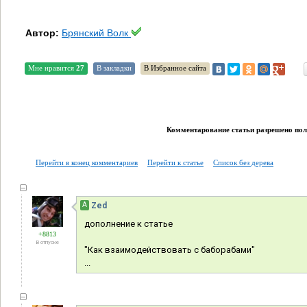
Автор:
Брянский Волк
Мне нравится
27
В закладки
В Избранное сайта
Комментарование статьи разрешено поль
Перейти в конец комментариев
Перейти к статье
Список без дерева
А
Zed
дополнение к статье
+8813
В отпуске
"Как взаимодействовать с баборабами"
...