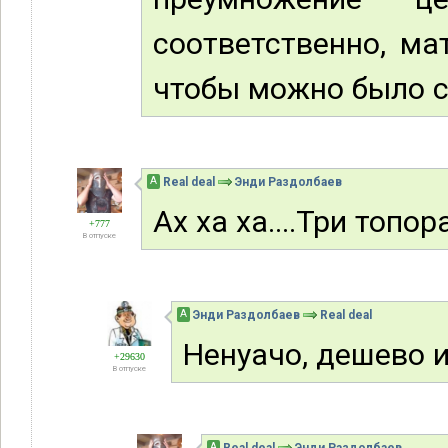
соответственно, ма
чтобы можно было с
А
Real deal
Энди Раздолбаев
Ах ха ха....Три топо
+777
В отпуске
А
Энди Раздолбаев
Real deal
Ненуачо, дешево 
+29630
В отпуске
А