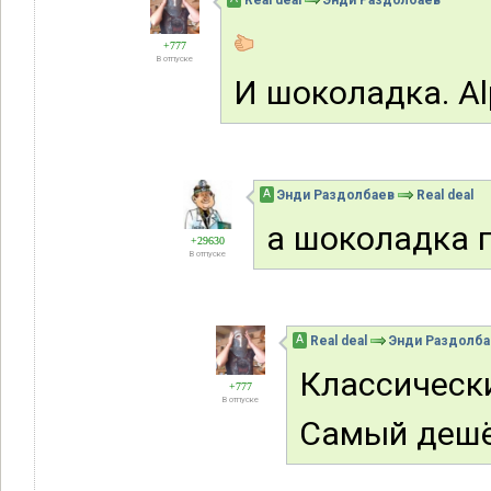
Real deal
Энди Раздолбаев
+777
В отпуске
И шоколадка. Al
А
Энди Раздолбаев
Real deal
а шоколадка 
+29630
В отпуске
А
Real deal
Энди Раздолба
Классически
+777
В отпуске
Самый деш