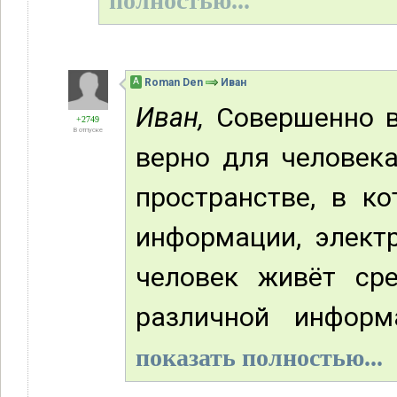
полностью...
А
Roman Den
Иван
Иван,
Совершенно ве
+2749
В отпуске
верно для человек
пространстве, в к
информации, элект
человек живёт ср
различной информ
показать полностью...