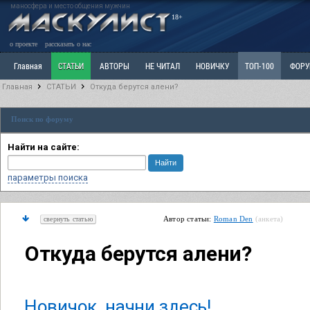
маносфера и место общения мужчин
18+
о проекте
рассказать о нас
Главная
СТАТЬИ
АВТОРЫ
НЕ ЧИТАЛ
НОВИЧКУ
ТОП-100
ФОР
Главная
СТАТЬИ
Откуда берутся алени?
Ветка: Расстаюсь или Развожусь. САНЧАС
Ветка: Наболевшее. Выскажись!
Р
Поиск по форуму
РАЗДЕЛ: Разное
УЧЕБНИК
ТРИЛОГИЯ
ВИТРИНА
КОПИЛКА
ОТНОШ
Найти на сайте:
параметры поиска
Автор статьи:
Roman Den
(анкета)
свернуть статью
Откуда берутся алени?
Новичок, начни здесь!