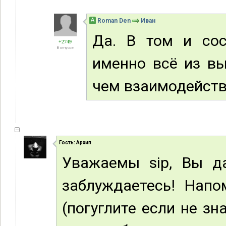
А
Roman Den
Иван
Да. В том и сос
+2749
В отпуске
именно всё из вы
чем взаимодейств
Гость: Архип
Уважаемы sip, Вы да
заблуждаетесь! Напо
(погуглите если не зна