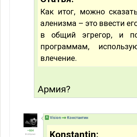
Как итог, можно сказат
аленизма – это ввести ег
в общий эгрегор, и п
программам, использу
влечение.
Армия?
А
Vision
Константин
+664
Konstantin:
В отпуске