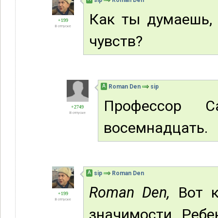
sip
Roman Den
Как ты думаешь, 
+199
В отпуске
чувств?
А
Roman Den
sip
Профессор С
+2749
В отпуске
восемнадцать.
А
sip
Roman Den
Roman Den,
Вот к
+199
В отпуске
значимости. Ребе