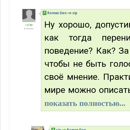
А
Roman Den
sip
Ну хорошо, допусти
+2749
В отпуске
как тогда перен
поведение? Как? За
чтобы не быть гол
своё мнение. Практ
мире можно описать
показать полностью...
А