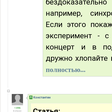
бездоказательн
например, синх
Если этого пока
эксперимент - с
концерт и в по
дружно хлопайте в
полностью...
А
Константин
+1996
Статья:
В отпуске