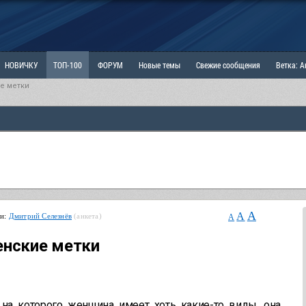
НОВИЧКУ
ТОП-100
ФОРУМ
Новые темы
Свежие сообщения
Ветка: 
ие метки
ка: Наболевшее. Выскажись!
РАЗДЕЛ: Мы и Женщины
РАЗДЕЛ: Маскулизм, МД и
ИТРИНА
КОПИЛКА
ОТНОШЕНИЯ
A
A
ьи:
Дмитрий Селезнёв
(анкета)
A
енские метки
а которого женщина имеет хоть какие-то виды, она