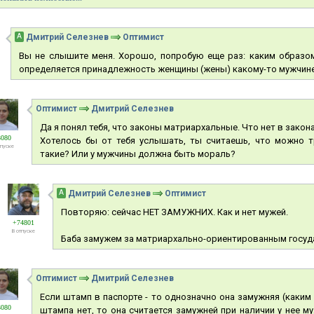
А
Дмитрий Селезнев
Оптимист
Вы не слышите меня. Хорошо, попробую еще раз: каким образом 
определяется принадлежность женщины (жены) какому-то мужчине 
Оптимист
Дмитрий Селезнев
Да я понял тебя, что законы матриархальные. Что нет в закон
3080
Хотелось бы от тебя услышать, ты считаешь, что можно т
тпуске
такие? Или у мужчины должна быть мораль?
А
Дмитрий Селезнев
Оптимист
Повторяю: сейчас НЕТ ЗАМУЖНИХ. Как и нет мужей.
+74801
В отпуске
Баба замужем за матриархально-ориентированным госуд
Оптимист
Дмитрий Селезнев
Если штамп в паспорте - то однозначно она замужняя (каким
3080
штампа нет, то она считается замужней при наличии у нее 