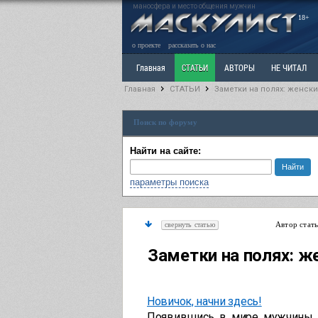
маносфера и место общения мужчин
18+
о проекте
рассказать о нас
Главная
СТАТЬИ
АВТОРЫ
НЕ ЧИТАЛ
Главная
СТАТЬИ
Заметки на полях: женск
Ветка: Расстаюсь или Развожусь. САНЧАС
Вет
Поиск по форуму
РАЗДЕЛ: Разное
УЧЕБНИК
ТРИЛОГИЯ
В
Найти на сайте:
параметры поиска
Автор стат
свернуть статью
Заметки на полях: ж
Новичок, начни здесь!
Появившись в мире мужчины, н