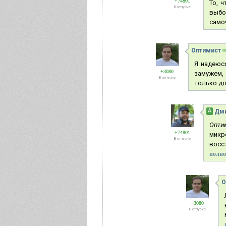
+74801
То, 
В отпуске
выбо
само
Оптимист
Я надеюсь
+3080
замужем, 
В отпуске
только для
А
Дми
Опти
+74801
микр
В отпуске
восс
полно
О
+3080
В отпуске