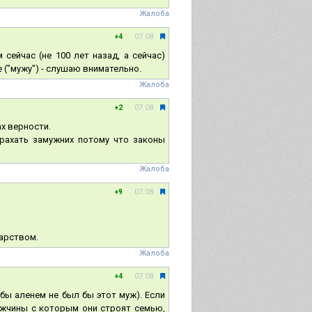
Жалоба
07.08
+4
сейчас (не 100 лет назад, а сейчас)
("мужу") - слушаю внимательно.
Жалоба
07.08
+2
ах верности.
рахать замужних потому что законы
Жалоба
07.08
+9
арством.
Жалоба
07.08
+4
 бы аленем не был бы этот муж). Если
мужчины с которым они строят семью,