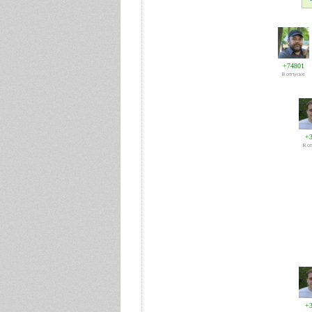
+74801
В отпуске
+
В о
+