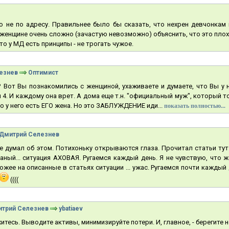
го не по адресу. Правильнее было бы сказать, что нехрен девчонка
женщине очень сложно (зачастую невозможно) объяснить, что это плох
то у МД есть принципы - не трогать чужое.
езнев
Оптимист
? Вот Вы познакомились с женщиной, ухаживаете и думаете, что Вы у н
и 4. И каждому она врет. А дома еще т.н. "официальный муж", который то
о у него есть ЕГО жена. Но это ЗАБЛУЖДЕНИЕ иди...
показать полностью...
Дмитрий Селезнев
е думал об этом. Потихоньку открываются глаза. Прочитал статьи тут.
аный... ситуация АХОВАЯ. Ругаемся каждый день. Я не чувствую, что
ожее на описанные в статьях ситуации ... ужас. Ругаемся почти каждый 
((((
трий Селезнев
ybatiaev
тесь. Выводите активы, минимизируйте потери. И, главное, - берегите 