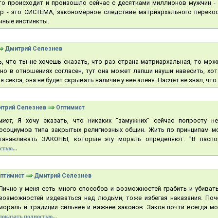
что происходит и произошло сейчас с десятками миллионов мужчин 
р - это СИСТЕМА, закономерное следствие матриархального переко
чные инстинкты.
Дмитрий Селезнев
, что ты не хочешь сказать, что раз страна матриархальная, то можн
но в отношениях согласен, тут она может лапши науши навесить, хо
 секса, она не будет скрывать наличие у нее аленя. Насчет не знал, что..
трий Селезнев
Оптимист
мист,
Я хочу сказать, что никаких "замужних" сейчас попросту н
осоциумов типа закрытых религиозных общин. Жить по принципам мо
танавливать ЗАКОНЫ, которые эту мораль определяют. "В паспорт 
стью...
птимист
Дмитрий Селезнев
Лично у меня есть много способов и возможностей грабить и убиват
возможностей издеваться над людьми, тоже избегая наказания. Поч
мораль и традиции сильнее и важнее законов. Закон почти всегда мож
показать полностью...