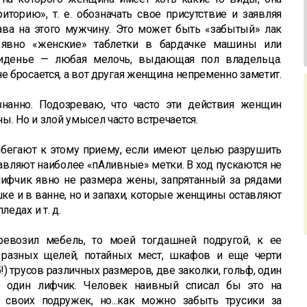
иторию», т. е. обозначать свое присутствие и заявляя
ва на этого мужчину. Это может быть «забытый» лак
а, явно «женские» таблетки в бардачке машины или
сиденье — любая мелочь, выдающая пол владельца.
е бросается, а вот другая женщина непременно заметит.
знанно. Подозреваю, что часто эти действия женщин
ы. Но и злой умысел часто встречается.
бегают к этому приему, если имеют целью разрушить
авляют наиболее «пАливные» метки. В ход пускаются не
лифчик явно не размера жены, запрятанный за рядами
ке и в ванне, но и запахи, которые женщины оставляют
ледах и т. д.
ревозил мебель, то моей тогдашней подругой, к ее
 разных щелей, потайных мест, шкафов и еще черти
!) трусов различных размеров, две заколки, гольф, один
и один лифчик. Человек наивный списал бы это на
своих подружек, но...как можно забыть трусики за