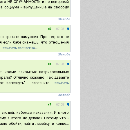
- это НЕ СЛУЧАЙНОСТЬ и не неверный
са социума - выпущенные на свободу
Жалоба
07.08
+5
о трахать замужних. Про тех, кто не
тя если бабе скажешь, что отношения
.
показать полностью...
Жалоба
07.08
+8
ет кроме закрытых патриархальных
рали? Отлично сказано. Так давайте
заглянуть" - загляните...
показать
Жалоба
07.08
+7
ь людей, избежав наказания. И много
ему я этого не делаю? Потому что -
но обойти, найти лазейку, в конце...