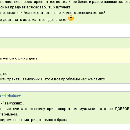
 полностью перестирывал все постельное белье и развешанные полоте
ск на предмет всяких забытых штучек!
ливе раковины/ванны остается очень много женских волос!
 доставать их сама - вот где палево!
а женскую руку в доме
 но...
ть трахать замужних! В этом все проблемы нас же самих!!!
в
ybatiaev
х "замужних".
ование считать женщину при конкретном мужчине - это ее ДОБРО
 времени.
 современного матриархального брака.