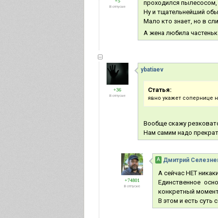
+5
проходился пылесосом,
В отпуске
Ну и тщательнейший обы
Мало кто знает, но в с
А жена любила частенько
ybatiaev
Статья:
+36
В отпуске
явно укажет сопернице н
Вообще скажу резковато,
Нам самим надо прекрати
А
Дмитрий Селезне
А сейчас НЕТ никаки
+74801
Единственное осн
В отпуске
конкретный момент
В этом и есть суть