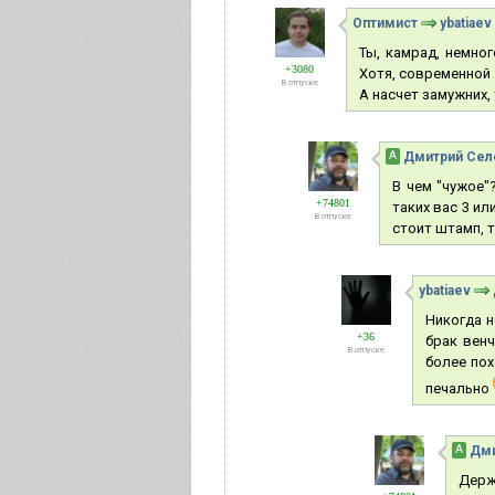
Оптимист
ybatiaev
Ты, камрад, немно
+3080
Хотя, современной 
В отпуске
А насчет замужних, 
А
Дмитрий Сел
В чем "чужое"
+74801
таких вас 3 ил
В отпуске
стоит штамп, т
ybatiaev
Никогда н
+36
брак венч
В отпуске
более пох
печально
А
Дми
Держи