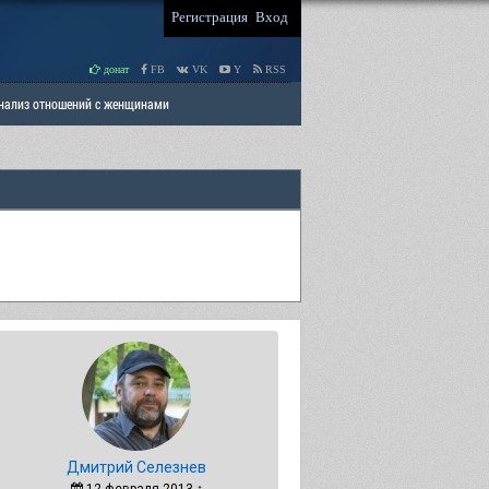
Регистрация
Вход
донат
FB
VK
Y
RSS
Анализ отношений с женщинами
 права мужчин
РАЗДЕЛ: Отцы и Дети
Дмитрий Селезнев