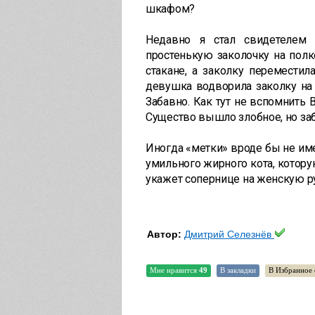
шкафом?
Недавно я стал свидетелем 
простенькую заколочку на полк
стакане, а заколку переместила
девушка водворила заколку на 
Забавно. Как тут не вспомнить 
Существо вышло злобное, но за
Иногда «метки» вроде бы не им
умильного жирного кота, котору
укажет сопернице на женскую ру
Автор:
Дмитрий Селезнёв
Мне нравится
49
В закладки
В Избранное 