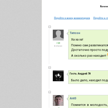
Коммен
Перейти в конец комментариев
Перейти к с
Типсон
Ха ха ха!
+59
Помню сам развлекался 
В отпуске
Достаточно просто подум
А сколько раз находил!
Гость: Андрей 78
Было дело, находил подо
Ant0
Помнится в молодость,