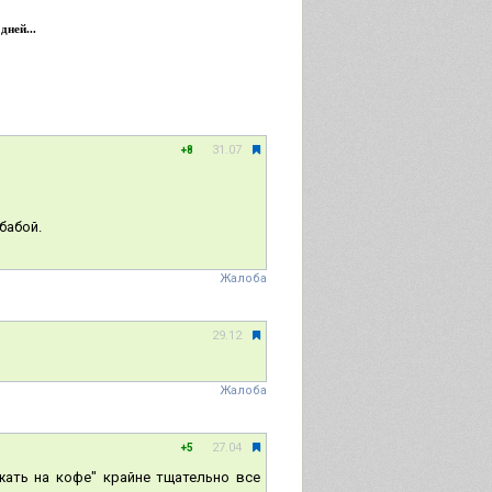
дней...
31.07
+8
бабой.
Жалоба
29.12
Жалоба
27.04
+5
жать на кофе" крайне тщательно все