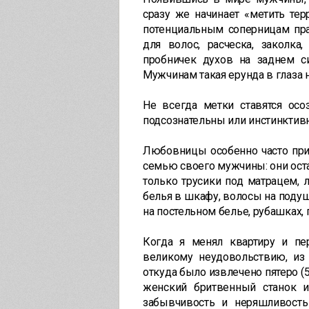
сразу же начинает «метить терр
потенциальным соперницам пра
для волос, расческа, заколк
пробничек духов на заднем 
Мужчинам такая ерунда в глаза н
Не всегда метки ставятся осо
подсознательны или инстинктивн
Любовницы особенно часто при
семью своего мужчины: они ост
только трусики под матрацем, 
белья в шкафу, волосы на подуш
на постельном белье, рубашках, п
Когда я менял квартиру и пе
великому неудовольствию, из
откуда было извлечено пятеро (5
женский бритвенный станок 
забывчивость и неряшливость 