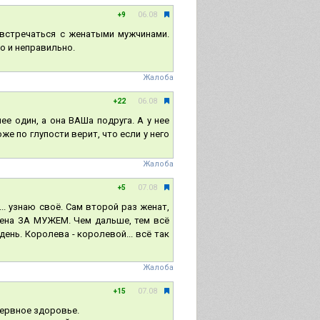
06.08
+9
м встречаться с женатыми мужчинами.
о и неправильно.
Жалоба
06.08
+22
ее один, а она ВАШа подруга. А у нее
же по глупости верит, что если у него
Жалоба
07.08
+5
.. узнаю своё. Сам второй раз женат,
 жена ЗА МУЖЕМ. Чем дальше, тем всё
день. Королева - королевой... всё так
Жалоба
07.08
+15
нервное здоровье.