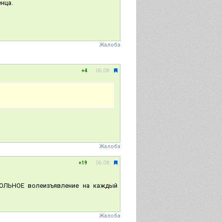
нца.
Жалоба
06.08
+4
Жалоба
06.08
+19
ВОЛЬНОЕ волеизъявление на каждый
Жалоба