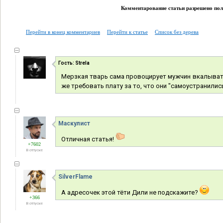
Комментарование статьи разрешено поль
Перейти в конец комментариев
Перейти к статье
Список без дерева
Гость: Strela
Мерзкая тварь сама провоцирует мужчин вкалывать 
же требовать плату за то, что они "самоустранились
Маскулист
Отличная статья!
+7602
В отпуске
SilverFlame
А адресочек этой тёти Дили не подскажите?
+366
В отпуске