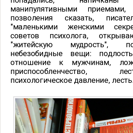
попадались, напичканы 
манипулятивными приемами,
позволения сказать, писате
"маленькими женскими секр
советов психолога, открыв
"житейскую мудрость", п
небезобидные вещи: подлость
отношение к мужчинам, ложь
приспособленчество, ле
психологическое давление, лесть