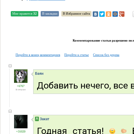
Мне нравится
32
В закладки
В Избранное сайта
Комментарование статьи разрешено поль
Перейти в конец комментариев
Перейти к статье
Список без дерева
Баян
Добавить нечего, все 
+6767
В отпуске
А
Закат
Годная статья!
Е
+31020