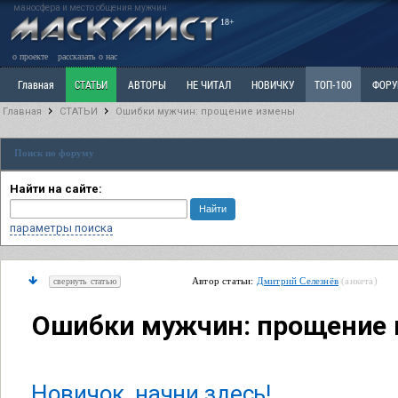
маносфера и место общения мужчин
18+
о проекте
рассказать о нас
Главная
СТАТЬИ
АВТОРЫ
НЕ ЧИТАЛ
НОВИЧКУ
ТОП-100
ФОР
Главная
СТАТЬИ
Ошибки мужчин: прощение измены
Ветка: Расстаюсь или Развожусь. САНЧАС
Ветка: Наболевшее. Выскажись!
Р
Поиск по форуму
РАЗДЕЛ: Разное
УЧЕБНИК
ТРИЛОГИЯ
ВИТРИНА
КОПИЛКА
ОТНОШ
Найти на сайте:
параметры поиска
Автор статьи:
Дмитрий Селезнёв
(анкета)
свернуть статью
Ошибки мужчин: прощение
Новичок, начни здесь!