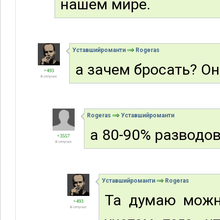
нашем мире.
Уставшийроманти
Rogeras
а зачем бросать? Он
+493
В отпуске
Rogeras
Уставшийроманти
а 80-90% разводов
+3557
В отпуске
Уставшийроманти
Rogeras
Та думаю можн
+493
В отпуске