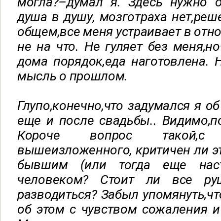
могла?–думал я. Здесь нужно о
душа в душу, мозготраха нет,реш
общем,все меня устраивает в отн
не на что. Не гуляет без меня,н
дома порядок,еда наготовлена. 
мысль о прошлом.
Глупо,конечно,что задумался я об
еще и после свадьбы.. Видимо,п
Короче вопрос такой,с
вышеизложенного, критичен ли эт
бывшим (или тогда еще нас
человеком? Стоит ли все руш
разводиться? Забыл упомянуть,чт
об этом с чувством сожаления и